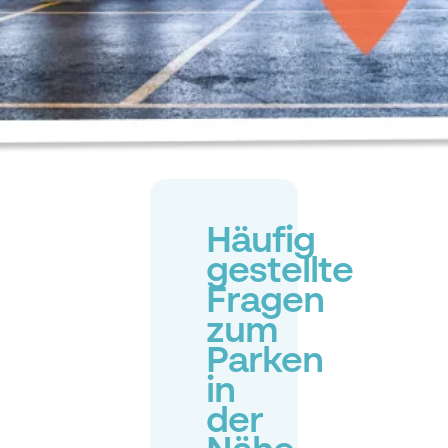
Häufig
gestellte
Fragen
zum
Parken
in
der