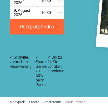
10:30
2026
9. August
10:30
2026
Parkplatz finden
✓
Schnelle,
✓
✓
Bis zu
vorausbezahlte
Sparen
24 Std.
Reservierung
Sie bis
vor Start
zu
stornieren
60%
beim
Parken
P
Mobypark
Städte
Amsterdam
Museumplein