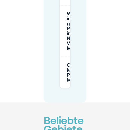
Wo finde
ich
günstige
Parkplätze
in der
Nähe vom
Van Gogh
Museum?
Gibt es
kostenloses
Parken am
Museumplein?
Beliebte