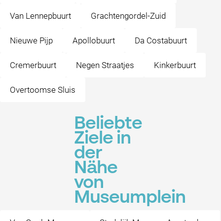
Van Lennepbuurt
Grachtengordel-Zuid
Nieuwe Pijp
Apollobuurt
Da Costabuurt
Cremerbuurt
Negen Straatjes
Kinkerbuurt
Overtoomse Sluis
Beliebte
Ziele in
der
Nähe
von
Museumplein