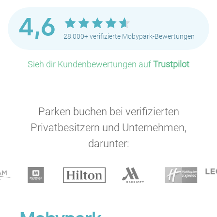
P
P
P
P
4,6
P
28.000+ verifizierte Mobypark-Bewertungen
P
Sieh dir Kundenbewertungen auf
Trustpilot
P
P
P
P
Parken buchen bei verifizierten
P
P
P
Privatbesitzern und Unternehmen,
P
P
darunter:
P
P
P
P
P
P
P
P
P
P