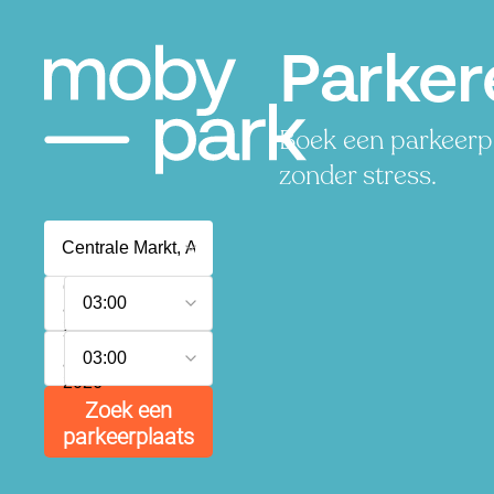
Parker
Boek een parkeerpla
zonder stress.
6
03:00
augustus
2026
7
03:00
augustus
2026
Zoek een
parkeerplaats