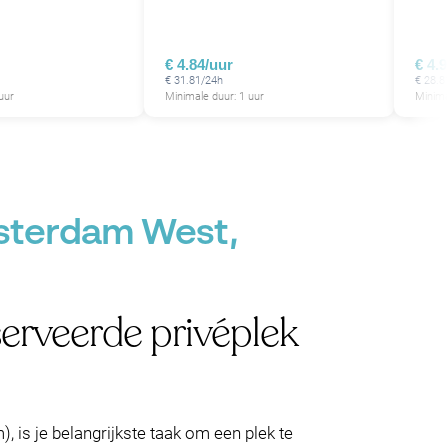
P
€ 4.84/uur
€ 4.
€ 31.81/24h
€ 28.8
uur
Minimale duur: 1 uur
Minima
P
P
P
P
P
P
P
msterdam West,
P
P
P
P
P
erveerde privéplek
 is je belangrijkste taak om een plek te