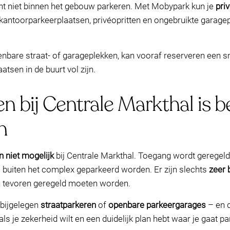
nt niet binnen het gebouw parkeren. Met Mobypark kun je
pri
 kantoorparkeerplaatsen, privéopritten en ongebruikte garagepl
enbare straat- of garageplekken, kan vooraf reserveren een s
sen in de buurt vol zijn.
en bij Centrale Markthal is 
n
n niet mogelijk
bij Centrale Markthal. Toegang wordt geregeld
 buiten het complex geparkeerd worden. Er zijn slechts
zeer 
an tevoren geregeld moeten worden.
abijgelegen
straatparkeren
of
openbare parkeergarages
– en d
ls je zekerheid wilt en een duidelijk plan hebt waar je gaat pa