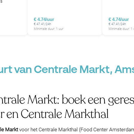
ds
P
€ 4.74/uur
€ 4.74/uur
€ 47.41/24h
€ 47.41/24h
P
Minimale duur: 1 uur
Minimale duur: 1 
P
P
P
P
P
P
P
P
uurt van Centrale Markt, A
P
P
P
trale Markt: boek een geres
P
P
r en Centrale Markthal
P
le Markt
voor het Centrale Markthal (Food Center Amsterdam),