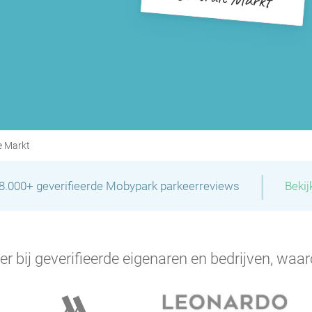
e Markt
|
28.000+ geverifieerde Mobypark parkeerreviews
Bekij
er bij geverifieerde eigenaren en bedrijven, waar
P
P
P
P
P