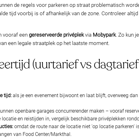
unnen de regels voor parkeren op straat problematisch worde
de tijd voorbij is of afhankelijk van de zone. Controleer altij
an vooraf een
gereserveerde privéplek
via
Mobypark
. Zo kun j
 van een legale straatplek op het laatste moment.
eertijd (uurtarief vs dagtarie
 tijd:
als je een evenement bijwoont en laat blijft, overweeg dan 
unnen openbare garages concurrerender maken – vooraf reservere
e locatie en reistijden in, vergelijk beschikbare privéplekken ron
cties:
omdat de route naar de locatie niet 'op locatie parkeren' is
gangen van Food Center/Markthal.