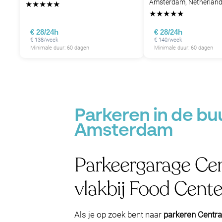
Amsterdam, Netherlan
★
★
★
★
★
P
★
★
★
★
★
P
P
P
P
P
€ 28/24h
€ 28/24h
€ 138/week
€ 140/week
Minimale duur: 60 dagen
Minimale duur: 60 dagen
P
Parkeren in de b
Amsterdam
Parkeergarage Cen
vlakbij Food Cente
Als je op zoek bent naar
parkeren Centra