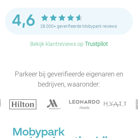
4,6
28.000+ geverifieerde Mobypark reviews
P
P
P
Bekijk klantreviews op
Trustpilot
Parkeer bij geverifieerde eigenaren en
P
bedrijven, waaronder:
P
P
P
P
P
P
Mobypark
P
P