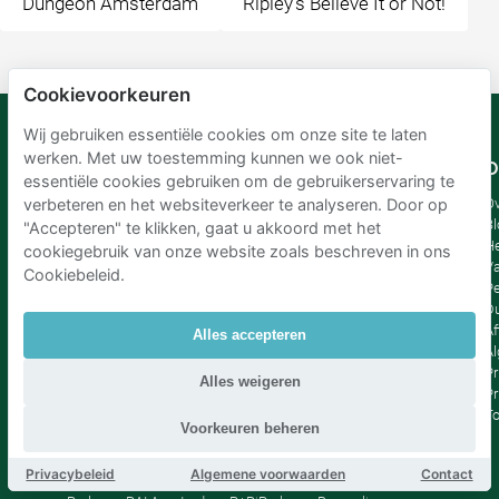
Dungeon Amsterdam
Ripley's Believe It or Not!
Cookievoorkeuren
Wij gebruiken essentiële cookies om onze site te laten
werken. Met uw toestemming kunnen we ook niet-
Mobypark
Taal
O
essentiële cookies gebruiken om de gebruikerservaring te
B.V.
Duits
Ov
verbeteren en het websiteverkeer te analyseren. Door op
Engels
Bl
"Accepteren" te klikken, gaat u akkoord met het
Spaans
H
cookiegebruik van onze website zoals beschreven in ons
Frankrijk
Va
Cookiebeleid.
Italiaans
Pe
Nederlands
D
Af
Alles accepteren
A
Pr
Alles weigeren
Pr
T
Voorkeuren beheren
Privacybeleid
Algemene voorwaarden
Contact
Parkeren Schiphol
|
Parkeren Amsterdam
|