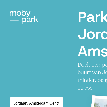
Par
Jor
Ams
Boek een pa
buurt van J
minder, besp
stress.