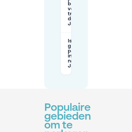
bij P+R
voor een
trip naar
de
Jordaan?
Is er
gratis
parkeren
in of
nabij de
Jordaan?
Populaire
gebieden
om te