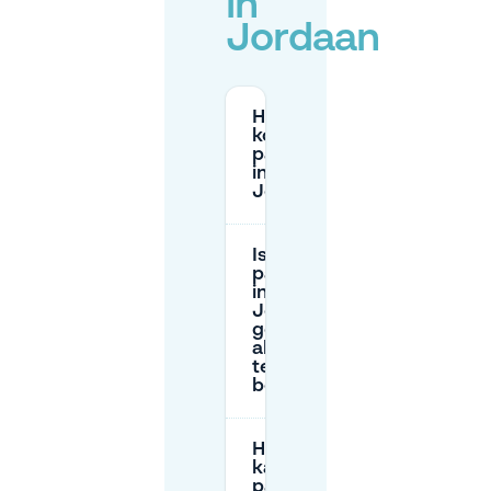
in
Jordaan
Hoeveel
kost
parkeren
in de
Jordaan?
Is
parkeren
in de
Jordaan
goedkoper
als ik van
tevoren
boek?
Hoe lang
kan ik
parkeren