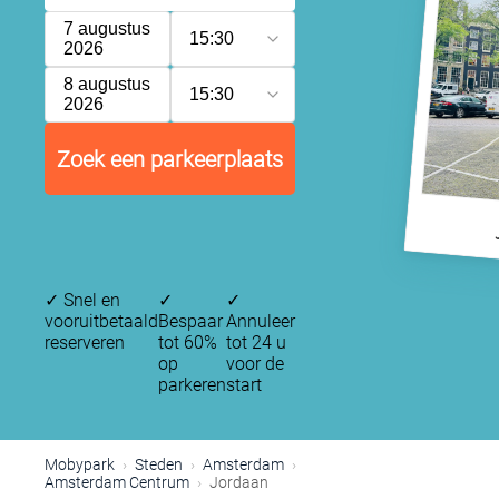
7 augustus
15:30
2026
8 augustus
15:30
2026
P
Zoek een parkeerplaats
P
✓
Snel en
✓
✓
vooruitbetaald
Bespaar
Annuleer
reserveren
tot 60%
tot 24 u
op
voor de
parkeren
start
P
Mobypark
Steden
Amsterdam
Amsterdam Centrum
Jordaan