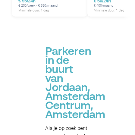
€ 95/24h
€ 60/24h
P
€ 250/week · € 550/maand
€ 400/maand
Minimale duur: 1 dag
Minimale duur: 1 dag
P
P
P
P
P
P
P
P
Parkeren
P
P
in de
buurt
van
P
Jordaan,
Amsterdam
Centrum,
Amsterdam
Als je op zoek bent