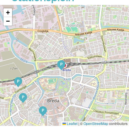
+
−
P
P
P
P
Leaflet
|
©
OpenStreetMap
contributors