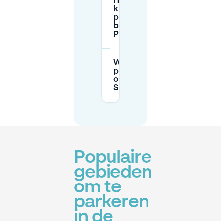
Hoe lang
kun je
parkeren
bij een
P+R?
Wat zijn de
parkeertarieven
op
Stationsplein?
Populaire
gebieden
om te
parkeren
in de