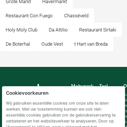
Grote Markt
Havermarkt
Restaurant Con Fuego
Chasséveld
Holy Moly Club
Da Attilio
Restaurant Sirtaki
De Boterhal
Oude Vest
t Hart van Breda
Mobypark
Taal
O
B.V.
Cookievoorkeuren
Duits
Ov
Engels
Bl
Wij gebruiken essentiële cookies om onze site te laten
Spaans
H
werken. Met uw toestemming kunnen we ook niet-
Frankrijk
Va
essentiële cookies gebruiken om de gebruikerservaring te
Italiaans
Pe
verbeteren en het websiteverkeer te analyseren. Door op
Nederlands
D
"Accepteren" te klikken, gaat u akkoord met het