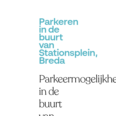
Parkeren
in de
buurt
van
Stationsplein,
Breda
Parkeermogelijkh
in de
buurt