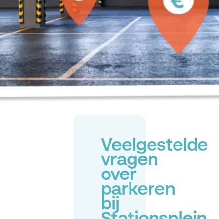
Veelgestelde
vragen
over
parkeren
bij