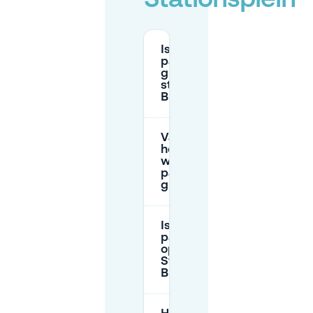
Stationsplein
Is
parkeren
gratis bij
station
Breda?
Vanaf
hoe laat
wordt
parkeren
gratis?
Is er een
parkeergarage
op
Stationslaan in
Breda?