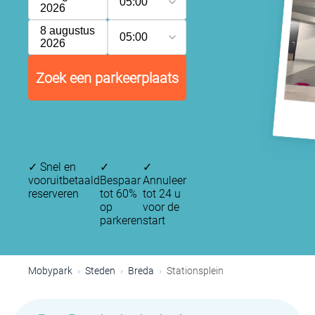
05:00
2026
8 augustus
05:00
2026
Zoek een parkeerplaats
✓
Snel en
✓
✓
vooruitbetaald
Bespaar
Annuleer
reserveren
tot 60%
tot 24 u
op
voor de
parkeren
start
Mobypark
Steden
Breda
Stationsplein