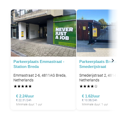
Parkeerplaats Emmastraat -
Parkeerplaats Breda
Station Breda
Smederijstraat
Emmastraat 2-6, 4811AG Breda,
Smederijstraat 2, 4814 
Netherlands
Netherlands
★
★
★
★
★
★
★
★
★
☆
€ 2.24/uur
€ 1.62/uur
€ 22.31/24h
€ 10.38/24h
Minimale duur: 1 uur
Minimale duur: 1 uur