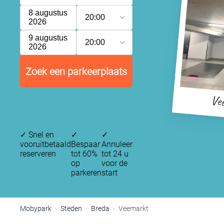
8 augustus
20:00
2026
9 augustus
20:00
2026
Zoek een parkeerplaats
Ve
✓
Snel en
✓
✓
vooruitbetaald
Bespaar
Annuleer
reserveren
tot 60%
tot 24 u
op
voor de
parkeren
start
Mobypark
Steden
Breda
Veemarkt