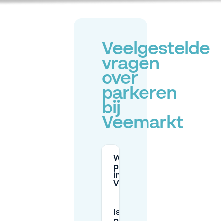
Veelgestelde
vragen
over
parkeren
bij
Veemarkt
Wat zijn de
parkeertarieven
in de buurt van
Veemarkt?
Is er gratis
parkeren