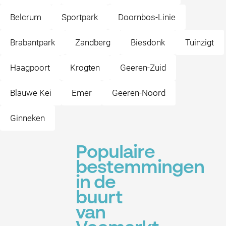
Belcrum
Sportpark
Doornbos-Linie
Brabantpark
Zandberg
Biesdonk
Tuinzigt
Haagpoort
Krogten
Geeren-Zuid
Blauwe Kei
Emer
Geeren-Noord
Ginneken
Populaire
bestemmingen
in de
buurt
van