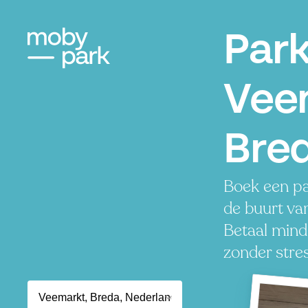
Par
Vee
Bre
Boek een pa
de buurt va
Betaal minde
zonder stres