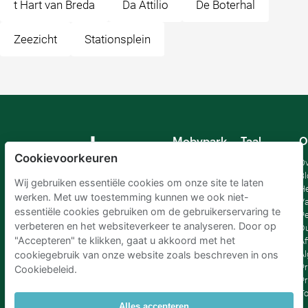
t Hart van Breda
Da Attilio
De Boterhal
Zeezicht
Stationsplein
Mobypark
Taal
O
B.V.
Cookievoorkeuren
Duits
Ov
Engels
Bl
Wij gebruiken essentiële cookies om onze site te laten
Spaans
H
werken. Met uw toestemming kunnen we ook niet-
Frankrijk
Va
essentiële cookies gebruiken om de gebruikerservaring te
Italiaans
Pe
verbeteren en het websiteverkeer te analyseren. Door op
Nederlands
D
"Accepteren" te klikken, gaat u akkoord met het
Af
A
cookiegebruik van onze website zoals beschreven in ons
Pr
Cookiebeleid.
Pr
T
Alles accepteren