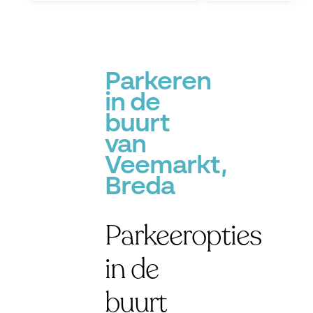
Parkeren
in de
buurt
van
Veemarkt,
Breda
Parkeeropties
in de
buurt