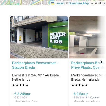
Leaflet
|
©
OpenStreetMap
contributors
Parkeerplaats Emmastraat -
Parkeerplaats Breda
Station Breda
Privé Plaats, Overde
Emmastraat 2-6, 4811AG Breda,
Markendaalseweg 62, 
Netherlands
Breda, Netherlands
★
★
★
★
★
★
★
★
★
★
€ 2.24/uur
€ 2.5/uur
€ 22.31/24h
€ 20/24h · € 130/week
Minimale duur: 1 uur
Minimale duur: 4 hours