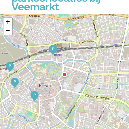
Veemarkt
+
−
P
P
P
P