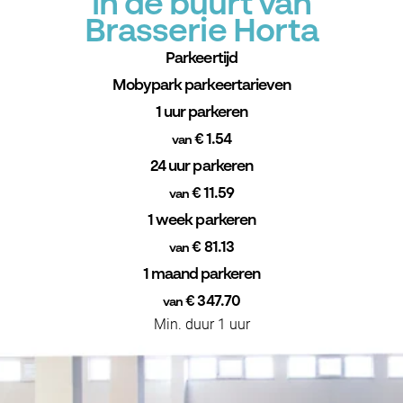
in de buurt van
Brasserie Horta
Parkeertijd
Mobypark parkeertarieven
1 uur parkeren
€ 1.54
van
24 uur parkeren
€ 11.59
van
1 week parkeren
€ 81.13
van
1 maand parkeren
€ 347.70
van
Min. duur 1 uur