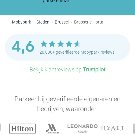
parkeren
start
P
Mobypark
Steden
Brussel
Brasserie Horta
4,6
28.000+ geverifieerde Mobypark reviews
Bekijk klantreviews op
Trustpilot
P
P
Parkeer bij geverifieerde eigenaren en
P
bedrijven, waaronder:
P