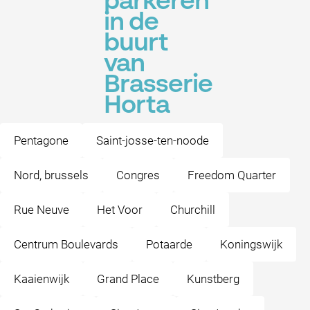
parkeren
in de
buurt
van
Brasserie
Horta
Pentagone
Saint-josse-ten-noode
Nord, brussels
Congres
Freedom Quarter
Rue Neuve
Het Voor
Churchill
Centrum Boulevards
Potaarde
Koningswijk
Kaaienwijk
Grand Place
Kunstberg