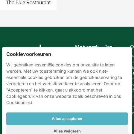
The Blue Restaurant
Mobypark
Taal
O
B.V.
Cookievoorkeuren
Duits
Ov
Engels
Bl
Wij gebruiken essentiële cookies om onze site te laten
Spaans
H
werken. Met uw toestemming kunnen we ook niet-
Frankrijk
Va
essentiële cookies gebruiken om de gebruikerservaring te
Italiaans
Pe
verbeteren en het websiteverkeer te analyseren. Door op
Nederlands
D
"Accepteren" te klikken, gaat u akkoord met het
Af
A
cookiegebruik van onze website zoals beschreven in ons
Pr
Cookiebeleid.
Pr
T
Alles accepteren
Parkeren Schiphol
|
Parkeren Amsterdam
|
Alles weigeren