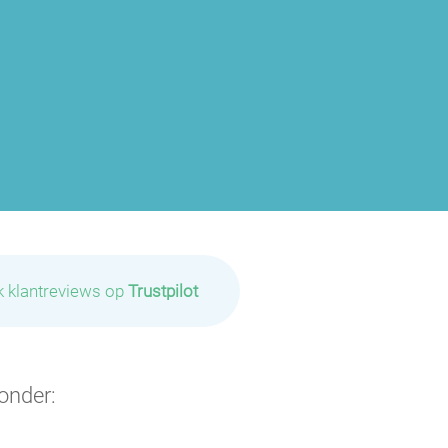
P
P
P
P
P
k klantreviews op
Trustpilot
P
P
onder: