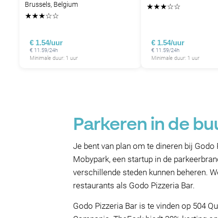
Brussels, Belgium
★
★
★
☆
☆
★
★
★
☆
☆
P
P
€ 1.54/uur
€ 1.54/uur
€ 11.59/24h
€ 11.59/24h
Minimale duur: 1 uur
Minimale duur: 1 uur
Parkeren in de buu
Je bent van plan om te dineren bij Godo
Mobypark, een startup in de parkeerbran
verschillende steden kunnen beheren. We
restaurants als Godo Pizzeria Bar.
Godo Pizzeria Bar is te vinden op 504 Qu