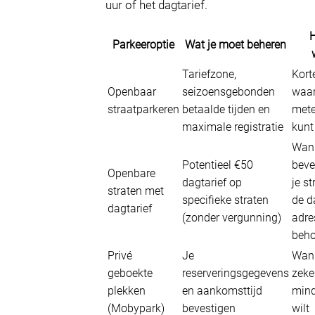
uur of het dagtarief.
H
Parkeeroptie
Wat je moet beheren
Tariefzone,
Kort
Openbaar
seizoensgebonden
waar
straatparkeren
betaalde tijden en
mete
maximale registratie
kunt
Wann
Potentieel €50
beve
Openbare
dagtarief op
je st
straten met
specifieke straten
de d
dagtarief
(zonder vergunning)
adre
beho
Privé
Je
Wann
geboekte
reserveringsgegevens
zeke
plekken
en aankomsttijd
mind
(Mobypark)
bevestigen
wilt