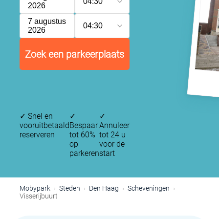
04:30
2026
7 augustus
04:30
2026
Zoek een parkeerplaats
✓
Snel en
✓
✓
vooruitbetaald
Bespaar
Annuleer
reserveren
tot 60%
tot 24 u
op
voor de
parkeren
start
Mobypark
Steden
Den Haag
Scheveningen
Visserijbuurt