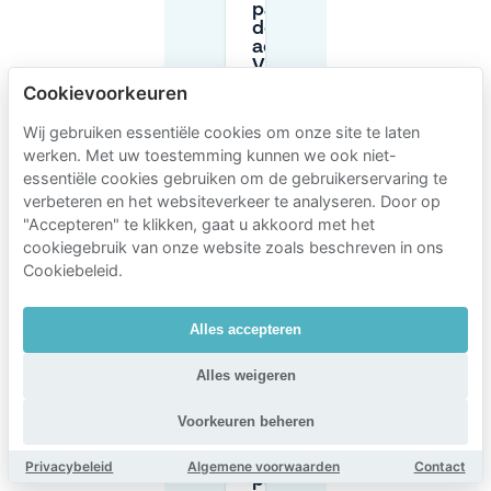
parkeren in
de straat
actief bij
Visserijbuurt?
Cookievoorkeuren
Is er een
Wij gebruiken essentiële cookies om onze site te laten
dagtarief van
werken. Met uw toestemming kunnen we ook niet-
€50 voor
essentiële cookies gebruiken om de gebruikerservaring te
parkeren op
verbeteren en het websiteverkeer te analyseren. Door op
openbare
wegen in de
"Accepteren" te klikken, gaat u akkoord met het
buurt van
cookiegebruik van onze website zoals beschreven in ons
Visserijbuurt?
Cookiebeleid.
Wat gebeurt er
Alles accepteren
als ik vergeet
te betalen voor
Alles weigeren
parkeren in
Scheveningen?
Voorkeuren beheren
Hoeveel kost
Privacybeleid
Algemene voorwaarden
Contact
parkeren