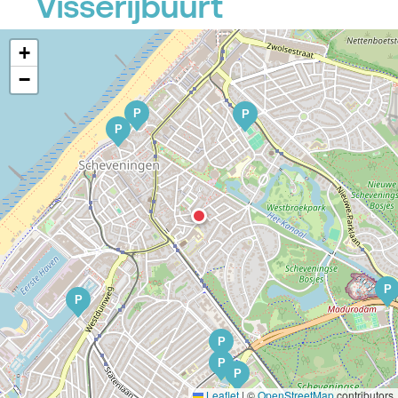
Visserijbuurt
+
−
P
P
P
P
P
P
P
P
Leaflet
|
©
OpenStreetMap
contributors