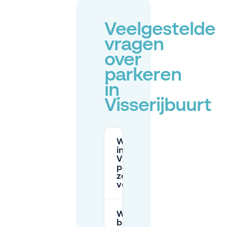
Veelgestelde
vragen
over
parkeren
in
Visserijbuurt
Waar kan ik
in
Visserijbuurt
parkeren
zonder
vergunning?
Wanneer is
betaald