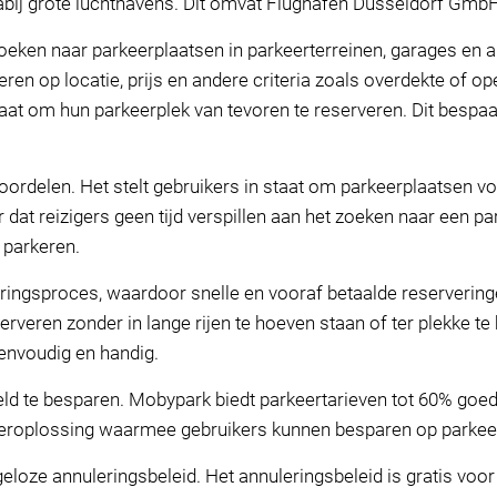
abij grote luchthavens. Dit omvat Flughafen Dusseldorf GmbH
zoeken naar parkeerplaatsen in parkeerterreinen, garages en 
ren op locatie, prijs en andere criteria zoals overdekte of o
aat om hun parkeerplek van tevoren te reserveren. Dit bespaart
oordelen. Het stelt gebruikers in staat om parkeerplaatsen v
dat reizigers geen tijd verspillen aan het zoeken naar een p
p parkeren.
eringsproces, waardoor snelle en vooraf betaalde reservering
rveren zonder in lange rijen te hoeven staan of ter plekke te 
envoudig en handig.
d te besparen. Mobypark biedt parkeertarieven tot 60% goed
eeroplossing waarmee gebruikers kunnen besparen op parkee
eloze annuleringsbeleid. Het annuleringsbeleid is gratis voor