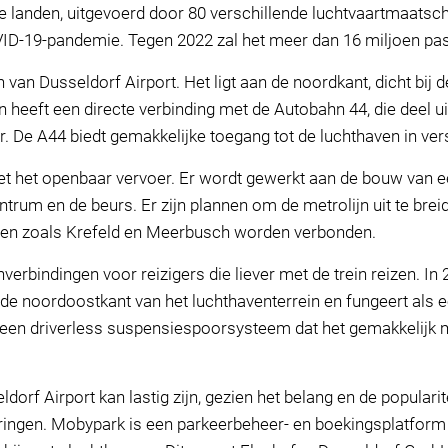
 landen, uitgevoerd door 80 verschillende luchtvaartmaatscha
VID-19-pandemie. Tegen 2022 zal het meer dan 16 miljoen p
n van Dusseldorf Airport. Het ligt aan de noordkant, dicht bij
n heeft een directe verbinding met de Autobahn 44, die deel 
r. De A44 biedt gemakkelijke toegang tot de luchthaven in vers
t het openbaar vervoer. Er wordt gewerkt aan de bouw van e
trum en de beurs. Er zijn plannen om de metrolijn uit te bre
den zoals Krefeld en Meerbusch worden verbonden.
nverbindingen voor reizigers die liever met de trein reizen. In
 de noordoostkant van het luchthaventerrein en fungeert als e
is een driverless suspensiespoorsysteem dat het gemakkelijk 
dorf Airport kan lastig zijn, gezien het belang en de popular
ingen. Mobypark is een parkeerbeheer- en boekingsplatform d