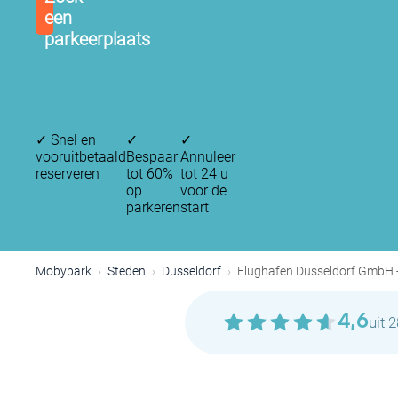
een
parkeerplaats
✓
Snel en
✓
✓
vooruitbetaald
Bespaar
Annuleer
reserveren
tot 60%
tot 24 u
op
voor de
parkeren
start
Mobypark
Steden
Düsseldorf
Flughafen Düsseldorf GmbH -
4,6
uit 