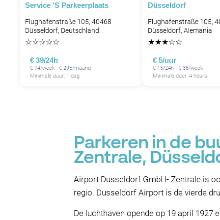
Service 's Parkeerplaats
Düsseldorf
Flughafenstraße 105, 40468
Flughafenstraße 105, 
Düsseldorf, Deutschland
Düsseldorf, Alemania
☆
☆
☆
☆
☆
★
★
★
☆
☆
€ 39/24h
€ 5/uur
€ 74/week · € 295/maand
€ 15/24h · € 38/week
Minimale duur: 1 dag
Minimale duur: 4 hours
Parkeren in de bu
Zentrale, Düsseld
Airport Dusseldorf GmbH- Zentrale is ook
regio. Dusseldorf Airport is de vierde dr
De luchthaven opende op 19 april 1927 e