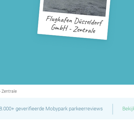
Flughafen Düsseldorf
GmbH - Zentrale
 Zentrale
|
28.000+ geverifieerde Mobypark parkeerreviews
Bekij