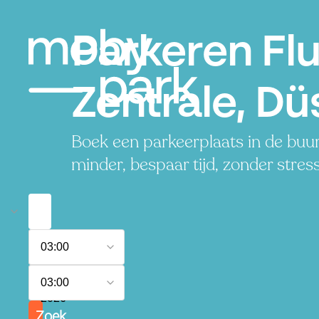
Parkeren Fl
Zentrale, Dü
Boek een parkeerplaats in de buu
minder, bespaar tijd, zonder stress
8
03:00
augustus
2026
9
03:00
augustus
2026
Zoek