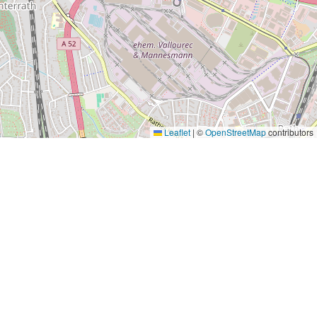
Leaflet
|
©
OpenStreetMap
contributors