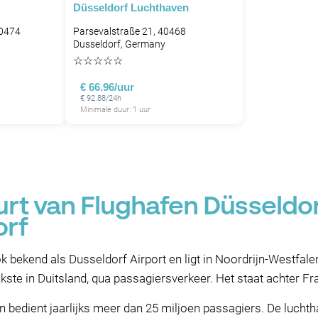
Düsseldorf Luchthaven
40474
Parsevalstraße 21, 40468
Dusseldorf, Germany
☆
☆
☆
☆
☆
€ 66.96/uur
€ 92.88/24h
Minimale duur: 1 uur
urt van Flughafen Düsseldo
orf
 bekend als Dusseldorf Airport en ligt in Noordrijn-Westfalen
ukste in Duitsland, qua passagiersverkeer. Het staat achter Fr
n bedient jaarlijks meer dan 25 miljoen passagiers. De lucht