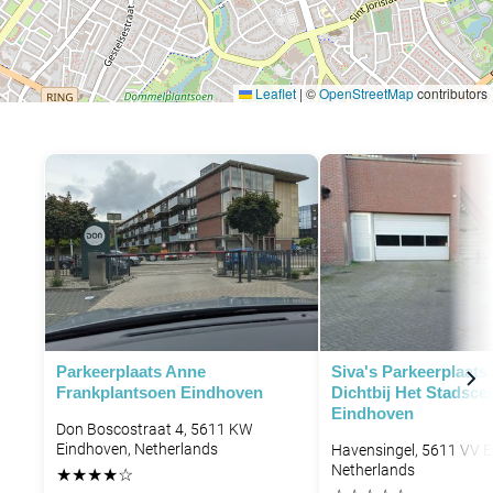
Leaflet
|
©
OpenStreetMap
contributors
Parkeerplaats Anne
Siva's Parkeerplaats
Frankplantsoen Eindhoven
Dichtbij Het Stadsc
Eindhoven
Don Boscostraat 4, 5611 KW
Eindhoven, Netherlands
Havensingel, 5611 VV E
Netherlands
★
★
★
★
☆