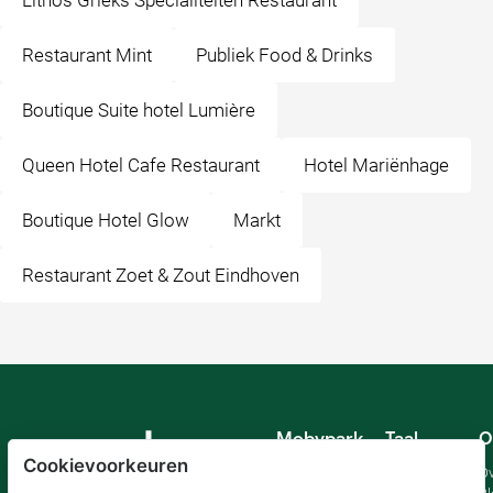
Lithos Grieks Specialiteiten Restaurant
Restaurant Mint
Publiek Food & Drinks
Boutique Suite hotel Lumière
Queen Hotel Cafe Restaurant
Hotel Mariënhage
Boutique Hotel Glow
Markt
Restaurant Zoet & Zout Eindhoven
Mobypark
Taal
O
B.V.
Cookievoorkeuren
Duits
Ov