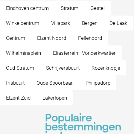
Eindhoven centrum
Stratum
Gestel
Winkelcentrum
Villapark
Bergen
De Laak
Centrum
Elzent-Noord
Fellenoord
Wilhelminaplein
Eliasterrein - Vonderkwartier
Oud-Stratum
Schrijversbuurt
Rozenknopje
Irisbuurt
Oude Spoorbaan
Philipsdorp
Elzent-Zuid
Lakerlopen
Populaire
bestemmingen