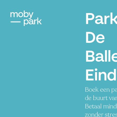
Par
De
Ball
Ein
Boek een pa
de buurt va
Betaal minde
zonder stres