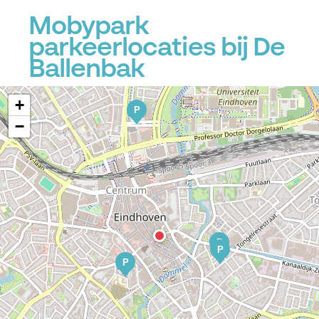
Mobypark
parkeerlocaties bij De
Ballenbak
+
P
−
P
P
P