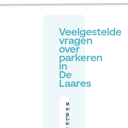
Veelgestelde
vragen
over
parkeren
in
De
Laares
Wanneer is
straatparkeren
gratis in De
Laares (zones
in het centrum