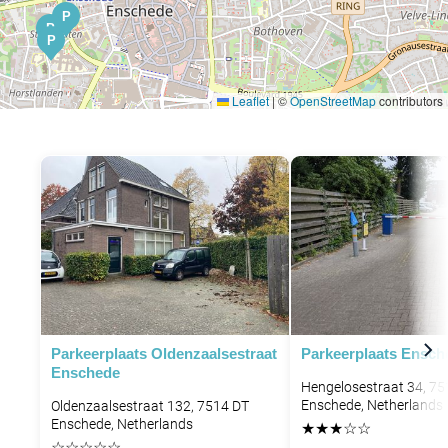
P
P
P
Leaflet
|
©
OpenStreetMap
contributors
Parkeerplaats Oldenzaalsestraat
Parkeerplaats Ensch
Enschede
Hengelosestraat 34, 7
Enschede, Netherlands
Oldenzaalsestraat 132, 7514 DT
Enschede, Netherlands
★
★
★
☆
☆
☆
☆
☆
☆
☆