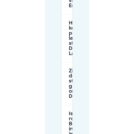
van
Enschede)?
Hoeveel
kost
parkeren
langs de
straat bij
De
Laares?
Zijn er dagen
dat
straatparkeren
gratis is in/de
omgeving van
De Laares?
Is het gebied
rond de
Begoniastraat
in De Laares