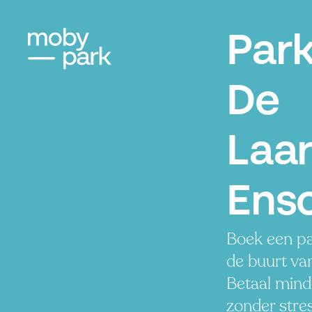
Par
De
Laar
Ens
Boek een pa
de buurt va
Betaal minde
zonder stres