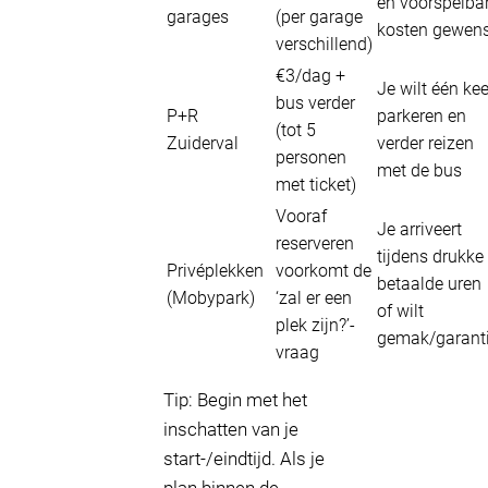
en voorspelba
garages
(per garage
kosten gewen
verschillend)
€3/dag +
Je wilt één kee
bus verder
P+R
parkeren en
(tot 5
Zuiderval
verder reizen
personen
met de bus
met ticket)
Vooraf
Je arriveert
reserveren
tijdens drukke
Privéplekken
voorkomt de
betaalde uren
(Mobypark)
‘zal er een
of wilt
plek zijn?’-
gemak/garant
vraag
Tip: Begin met het
inschatten van je
start-/eindtijd. Als je