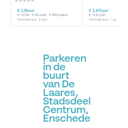
€ 1.8/uur
€ 1.67/uur
€ 14/24h · € 90/week · € 350/maand
€ 15.62/24h
Minimale duur: 2 uren
Minimale duur: 1 uur
Parkeren
in de
buurt
van De
Laares,
Stadsdeel
Centrum,
Enschede