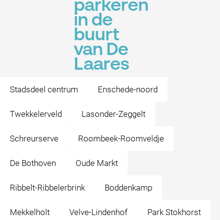
parkeren
in de
buurt
van De
Laares
Stadsdeel centrum
Enschede-noord
Twekkelerveld
Lasonder-Zeggelt
Schreurserve
Roombeek-Roomveldje
De Bothoven
Oude Markt
Ribbelt-Ribbelerbrink
Boddenkamp
Mekkelholt
Velve-Lindenhof
Park Stokhorst