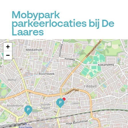
Mobypark
parkeerlocaties bij De
Laares
+
−
P
P