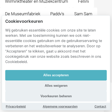
Wilminktheater en Muziekcentrum
Fellini
De Museumfabriek
Paddy's
Sam Sam
Cookievoorkeuren
Molly Malone Irish Pub
Happy Italy Enschede
Wij gebruiken essentiële cookies om onze site te laten
werken. Met uw toestemming kunnen we ook niet-
Moeke Enschede
La Cubanita Enschede
essentiële cookies gebruiken om de gebruikerservaring te
verbeteren en het websiteverkeer te analyseren. Door op
Wilminkplein
Foodbar BLUFF
De Kater
"Accepteren" te klikken, gaat u akkoord met het
cookiegebruik van onze website zoals beschreven in ons
Cookiebeleid.
Steakhouse El Gaucho
Enschede
Alles accepteren
Stationsplein
Alles weigeren
ITC Faculty Geo-Information Science and Earth
Observation
Voorkeuren beheren
H.J. van Heekplein
Medisch Spectrum Twente
Privacybeleid
Algemene voorwaarden
Contact