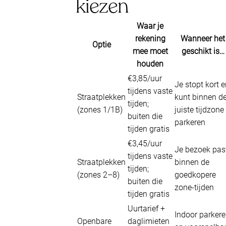
kiezen
Waar je
rekening
Wanneer het
Optie
mee moet
geschikt is…
houden
€3,85/uur
Je stopt kort 
tijdens vaste
Straatplekken
kunt binnen d
tijden;
(zones 1/1B)
juiste tijdzone
buiten die
parkeren
tijden gratis
€3,45/uur
Je bezoek pas
tijdens vaste
Straatplekken
binnen de
tijden;
(zones 2–8)
goedkopere
buiten die
zone-tijden
tijden gratis
Uurtarief +
Indoor parker
Openbare
daglimieten