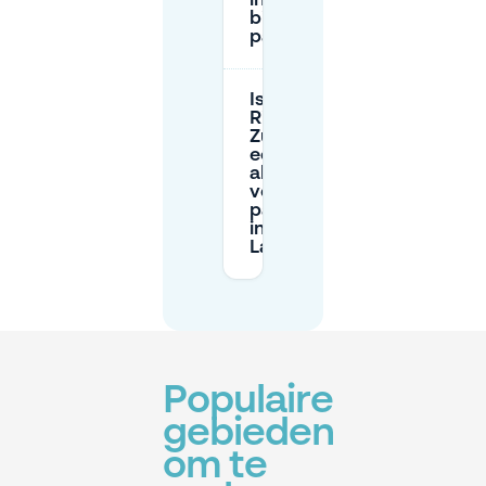
inbegrepen
bij betaald
parkeren?
Is Park &
Ride (P+R)
Zuiderval
een goed
alternatief
voor
parkeren
in De
Laares?
Populaire
gebieden
om te