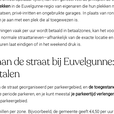
lekken
in de Euvelgunne-regio van eigenaren die hun plekken n
sen, privé-inritten en ongebruikte garages. In plaats van rond
m je aan met een plek die al toegewezen is.
ningen vaak per uur wordt betaald in betaalzones, kan het vo
 normale straattarieven—afhankelijk van de exacte locatie en 
uren laat eindigen of in het weekend druk is.
an de straat bij Euvelgunne:
talen
 de straat georganiseerd per parkeergebied, en
de toegestane
e periode parkeren, en je kunt meestal
je parkeertijd verlenge
t parkeergebied.
illen per zone. Bijvoorbeeld, de gemeente geeft €4,50 per uur