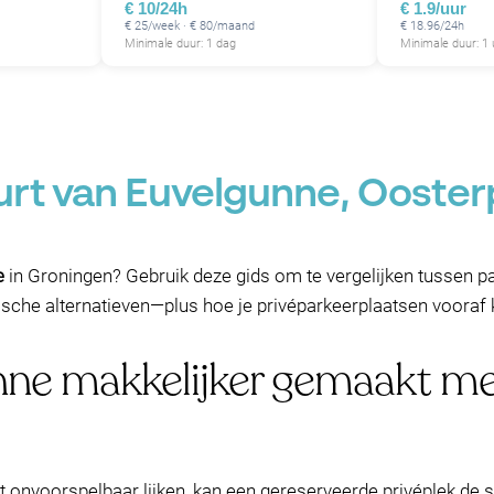
€ 10/24h
€ 1.9/uur
€ 25/week · € 80/maand
€ 18.96/24h
Minimale duur: 1 dag
Minimale duur: 1 
urt van Euvelgunne, Ooster
e
in Groningen? Gebruik deze gids om te vergelijken tussen pa
che alternatieven—plus hoe je privéparkeerplaatsen vooraf ku
nne makkelijker gemaakt m
at onvoorspelbaar lijken, kan een gereserveerde privéplek d