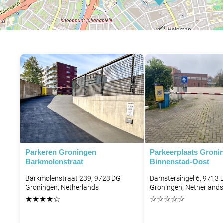
P
Parkeren Groningen
Parkeerplaats Groni
Barkmolenstraat
Binnenstad-Oost
Barkmolenstraat 239, 9723 DG
Damstersingel 6, 9713 
Groningen, Netherlands
Groningen, Netherlands
★
★
★
★
☆
☆
☆
☆
☆
☆