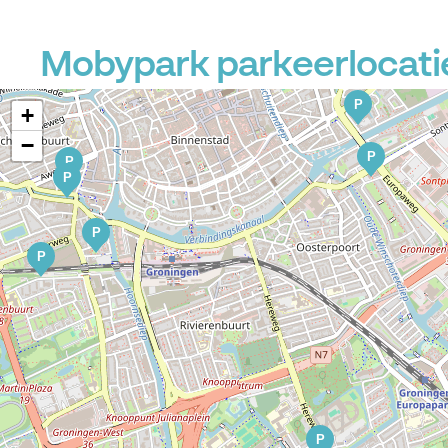
P
Mobypark parkeerlocatie
P
+
−
P
P
P
P
P
P