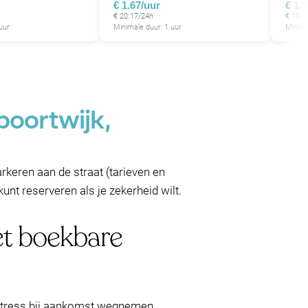
€ 1.67/uur
€ 1.
€ 20.17/24h
€ 19.4
uur
Minimale duur: 1 uur
Minima
poortwijk,
rkeren aan de straat (tarieven en
nt reserveren als je zekerheid wilt.
et boekbare
e stress bij aankomst wegnemen.