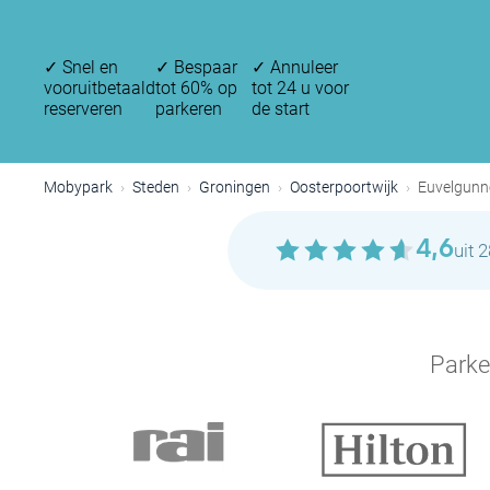
✓
Snel en
✓
Bespaar
✓
Annuleer
vooruitbetaald
tot 60% op
tot 24 u voor
reserveren
parkeren
de start
Mobypark
Steden
Groningen
Oosterpoortwijk
Euvelgunn
4,6
uit 
P
Parke