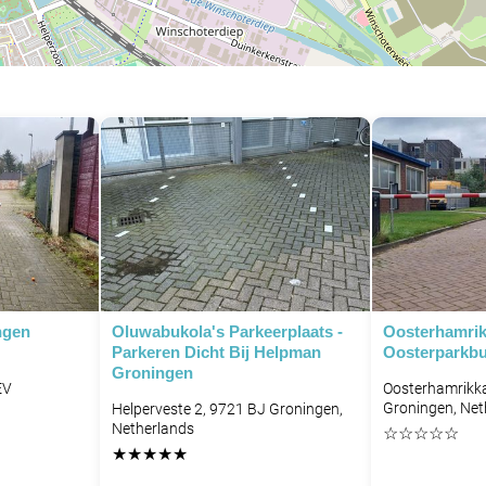
ngen
Oluwabukola's Parkeerplaats -
Oosterhamrik
Parkeren Dicht Bij Helpman
Oosterparkbu
Groningen
EV
Oosterhamrikk
Groningen, Net
Helperveste 2, 9721 BJ Groningen,
Netherlands
☆
☆
☆
☆
☆
★
★
★
★
★