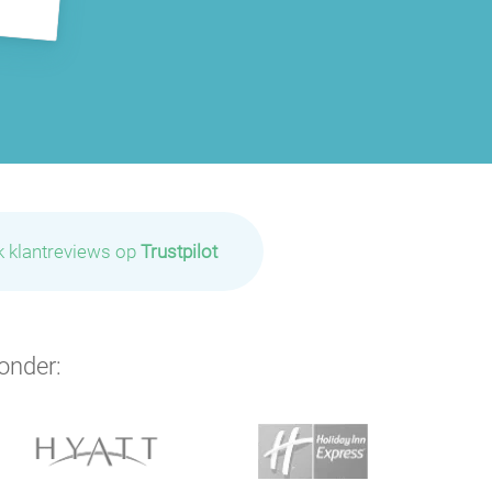
k klantreviews op
Trustpilot
onder: