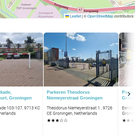
Leaflet
|
©
OpenStreetMap
contributors
kade,
Parkeren Theodorus
Parke
urt, Groningen
Niemeyerstraat Groningen
Groni
ade 103-107, 9713 KC
Theodorus Niemeyerstraat 1 , 9726
Eendra
herlands
CE Groningen, Netherlands
Gronin
★
★
★
☆
☆
★
★
★