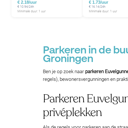
€ 2.18/uur
€ 1.73/uur
€ 10.94/24h
€ 16.14/24h
Minimale duur: 1 uur
Minimale duur: 1 uur
Parkeren in de bu
Groningen
Ben je op zoek naar
parkeren Euvelgunn
regels), bewonersvergunningen en praktis
Parkeren Euvelgu
privéplekken
Als de regels voor parkeren aan de stra