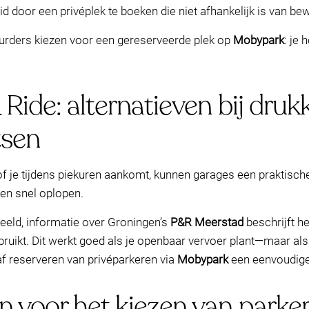
 door een privéplek te boeken die niet afhankelijk is van be
urders kiezen voor een gereserveerde plek op
Mobypark
: je 
Ride: alternatieven bij druk
tsen
of je tijdens piekuren aankomt, kunnen garages een praktisch
nen snel oplopen.
beeld, informatie over Groningen’s
P&R Meerstad
beschrijft h
ruikt. Dit werkt goed als je openbaar vervoer plant—maar als 
f reserveren van privéparkeren via
Mobypark
een eenvoudige a
n voor het kiezen van parke