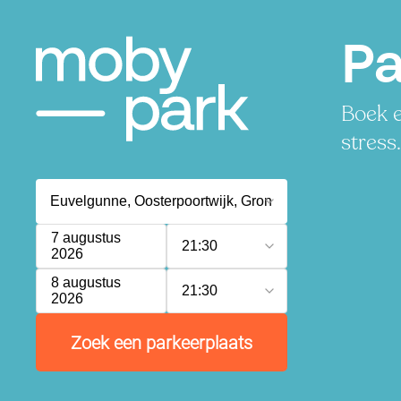
Pa
Boek e
stress.
7 augustus
21:30
2026
8 augustus
21:30
2026
Zoek een parkeerplaats