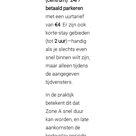
(centrum)
:
24/7
betaald parkeren
met een uurtarief
van
€4
. Er zijn ook
korte-stay gebieden
(tot
2 uur
)—handig
als je slechts even
snel binnen wilt zijn,
maar alleen tijdens
de aangegeven
tijdvensters.
In de praktijk
betekent dit dat
Zone A snel duur
kan worden, en late
aankomsten de
korte-stay periode