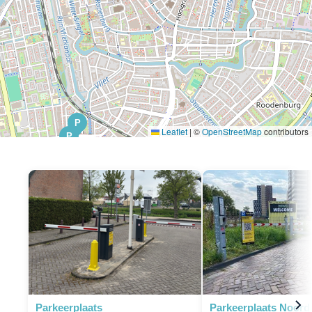
P
Leaflet
|
©
OpenStreetMap
contributors
P
P
Parkeerplaats
Parkeerplaats Noord