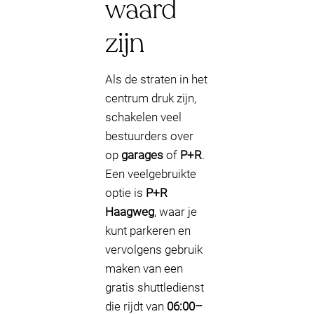
waard
zijn
Als de straten in het
centrum druk zijn,
schakelen veel
bestuurders over
op
garages
of
P+R
.
Een veelgebruikte
optie is
P+R
Haagweg
, waar je
kunt parkeren en
vervolgens gebruik
maken van een
gratis shuttledienst
die rijdt van
06:00–