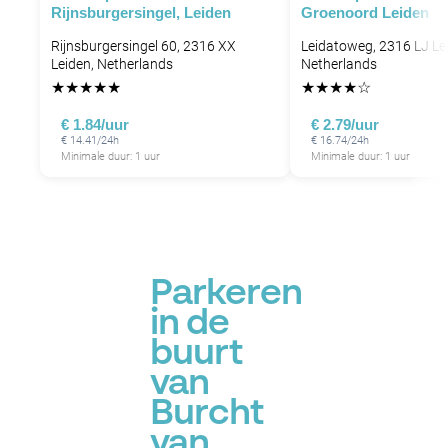
Rijnsburgersingel, Leiden
Groenoord Leiden
Rijnsburgersingel 60, 2316 XX
Leidatoweg, 2316 LJ Le
Leiden, Netherlands
Netherlands
★
★
★
★
★
★
★
★
★
☆
€ 1.84/uur
€ 2.79/uur
€ 14.41/24h
€ 16.74/24h
Minimale duur: 1 uur
Minimale duur: 1 uur
Parkeren
in de
buurt
van
Burcht
van