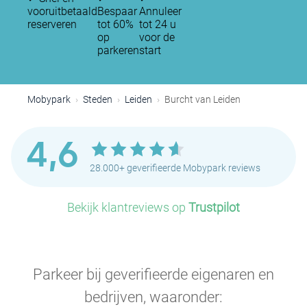
vooruitbetaald
Bespaar
Annuleer
reserveren
tot 60%
tot 24 u
op
voor de
parkeren
start
Mobypark
Steden
Leiden
Burcht van Leiden
4,6
28.000+ geverifieerde Mobypark reviews
Bekijk klantreviews op
Trustpilot
Parkeer bij geverifieerde eigenaren en
bedrijven, waaronder: