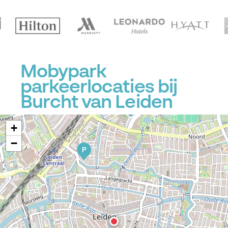
Mobypark
parkeerlocaties bij
P
P
Burcht van Leiden
P
+
−
P