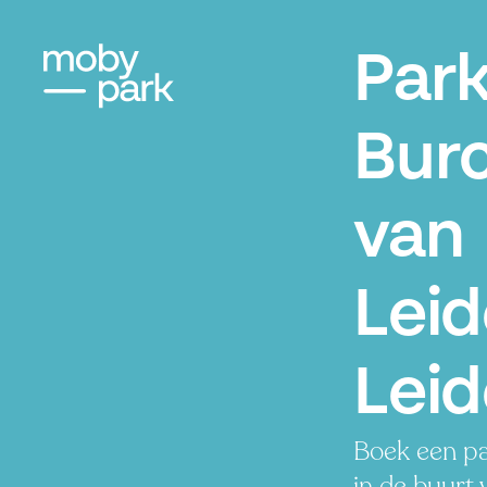
Par
Bur
van
Leid
Lei
Boek een pa
in de buurt