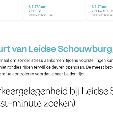
€ 1.73/uur
€ 1.7/uur
€ 14.41/24h
€ 16.5/24h · € 1
Minimale duur: 1 uur
Minimale duur: 2
urt van Leidse Schouwburg
emaal om zonder stress aankomen: tijdens voorstellingen ku
 niet rondjes rijden terwijl de deuren opengaan. De meest bet
af te controleren voordat je naar Leiden rijdt.
rkeergelegenheid bij Leids
ast-minute zoeken)