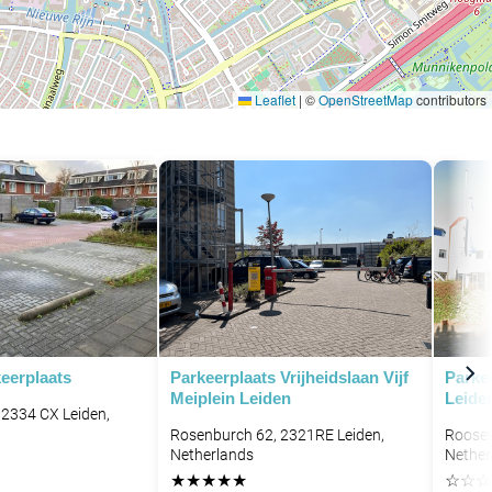
Leaflet
|
©
OpenStreetMap
contributors
eerplaats
Parkeerplaats Vrijheidslaan Vijf
Parke
Meiplein Leiden
Leide
 2334 CX Leiden,
Rosenburch 62, 2321RE Leiden,
Roosev
Netherlands
Nether
★
★
★
★
★
☆
☆
☆