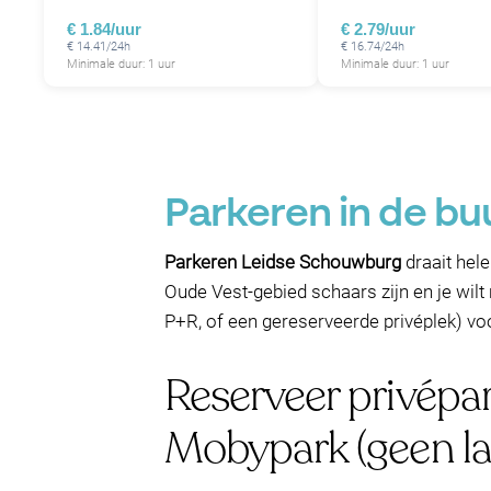
€ 1.84/uur
€ 2.79/uur
€ 14.41/24h
€ 16.74/24h
Minimale duur: 1 uur
Minimale duur: 1 uur
Parkeren in de bu
Parkeren Leidse Schouwburg
draait hel
Oude Vest-gebied schaars zijn en je wilt
P+R, of een gereserveerde privéplek) voor
Reserveer privépa
Mobypark (geen l