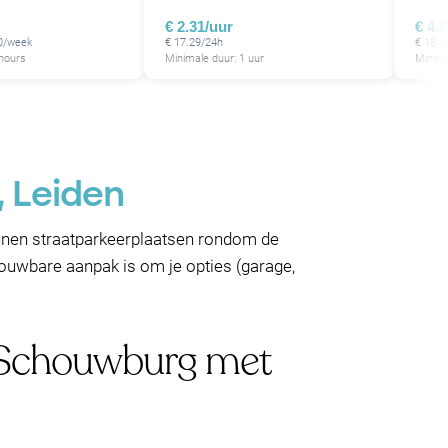
€ 2.31/uur
€ 4.
10/week
€ 17.29/24h
€ 18.3
 hours
Minimale duur: 1 uur
Minima
, Leiden
nnen straatparkeerplaatsen rondom de
rouwbare aanpak is om je opties (garage,
e Schouwburg met