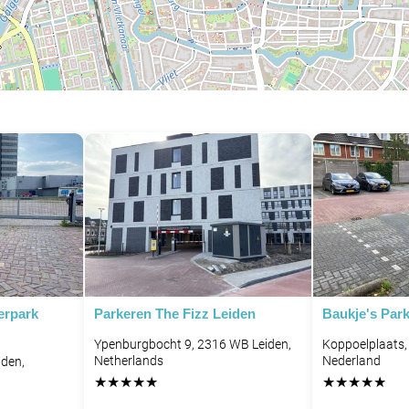
P
P
P
erpark
Parkeren The Fizz Leiden
Baukje's Park
Ypenburgbocht 9, 2316 WB Leiden,
Koppoelplaats,
Netherlands
Nederland
iden,
★
★
★
★
★
★
★
★
★
★