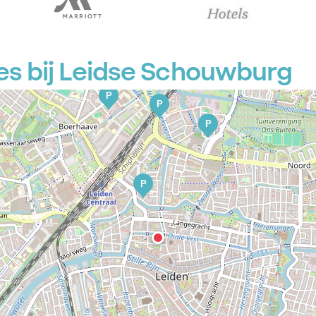
es bij Leidse Schouwburg
P
P
P
P