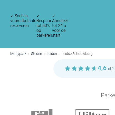
✓
Snel en
✓
✓
vooruitbetaald
Bespaar
Annuleer
reserveren
tot 60%
tot 24 u
op
voor de
parkeren
start
Mobypark
Steden
Leiden
Leidse Schouwburg
4,6
uit 
Parke