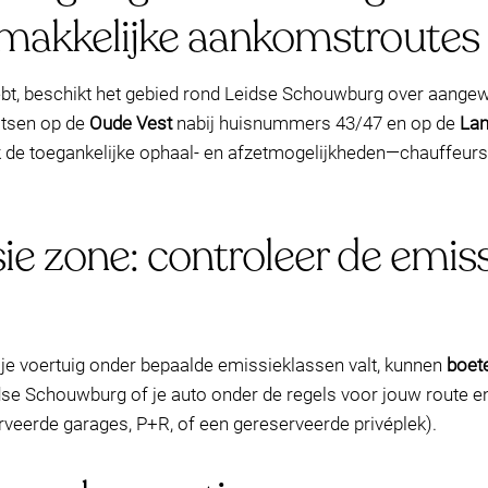
emakkelijke aankomstroutes
bt, beschikt het gebied rond Leidse Schouwburg over aange
aatsen op de
Oude Vest
nabij huisnummers 43/47 en op de
La
 de toegankelijke ophaal- en afzetmogelijkheden—chauffeurs
e zone: controleer de emiss
s je voertuig onder bepaalde emissieklassen valt, kunnen
boet
Leidse Schouwburg of je auto onder de regels voor jouw route
serveerde garages, P+R, of een gereserveerde privéplek).