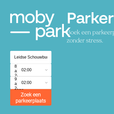
Parker
Boek een parkeerp
zonder stress.
8
02:00
augustus
2026
9
02:00
augustus
2026
Zoek een
parkeerplaats