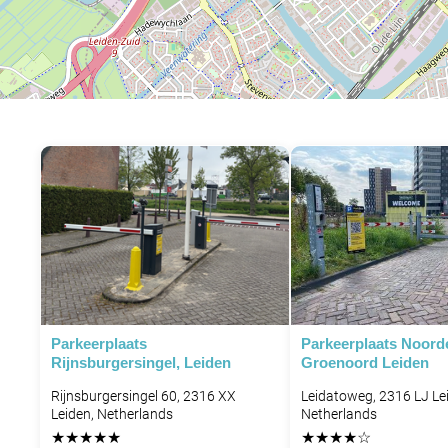
Parkeerplaats
Parkeerplaats Noord
Rijnsburgersingel, Leiden
Groenoord Leiden
Rijnsburgersingel 60, 2316 XX
Leidatoweg, 2316 LJ Le
Leiden, Netherlands
Netherlands
★
★
★
★
★
★
★
★
★
☆