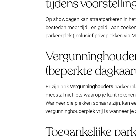
tijdens voorstellin
Op showdagen kan straatparkeren in het
besteden meer tijd—en geld—aan zoeken d
parkeerplek (inclusief privéplekken via
Vergunninghouders
(beperkte dagkaart
Er zijn ook
vergunninghouders
parkeerpla
meestal niet iets waarop je kunt reken
Wanneer die plekken schaars zijn, kan e
vergunninghouderplek vrij is wanneer je
Toegankelijke par