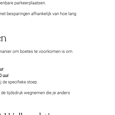
penbare parkeerplaatsen.
 met besparingen afhankelijk van hoe lang
en
he manier om boetes te voorkomen is om
ur
.
0 uur
.
 de specifieke stoep.
rk de tijdsdruk wegnemen die je anders