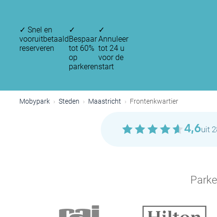
✓
Snel en
✓
✓
vooruitbetaald
Bespaar
Annuleer
reserveren
tot 60%
tot 24 u
op
voor de
parkeren
start
Mobypark
Steden
Maastricht
Frontenkwartier
4,6
uit 
Parke