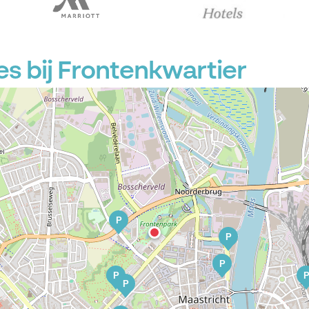
s bij Frontenkwartier
P
P
P
P
P