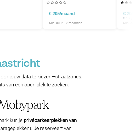
☆
☆
☆
☆
☆
★
★
★
€ 205/maand
€ 20
€ 150
Min. duur: 12 maanden
Min. d
astricht
oor jouw data te kiezen—straatzones,
ats van een open plek te zoeken.
t Mobypark
ypark kun je
privéparkeerplekken van
garageplekken). Je reserveert van