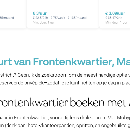
€ 3/uur
€ 3.09/uur
 135/maand
€ 22.5/24h · € 75/week · € 135/maand
€ 33.47/24h
Min. duur: 1 uur
Min. duur: 1 uur
urt van Frontenkwartier, Ma
stricht? Gebruik de zoekstroom om de meest handige optie v
serveerde privéplek—zodat je je kunt richten op je dag in pla
Frontenkwartier boeken me
lbaar in Frontenkwartier, vooral tijdens drukke uren. Met Mob
n (denk aan: hotel-/kantoorpanden, opritten, en ongebruikte 