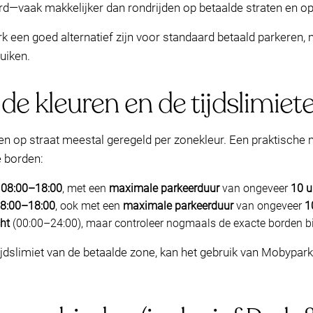
rd—vaak makkelijker dan rondrijden op betaalde straten en o
k een goed alternatief zijn voor standaard betaald parkeren,
ruiken.
de kleuren en de tijdslimiet
ren op straat meestal geregeld per zonekleur. Een praktisc
e borden:
n
08:00–18:00
, met een
maximale parkeerduur
van ongeveer
10 u
8:00–18:00
, ook met een
maximale parkeerduur
van ongeveer
1
ht
(00:00–24:00), maar controleer nogmaals de exacte borden bij
 tijdslimiet van de betaalde zone, kan het gebruik van Mobypa