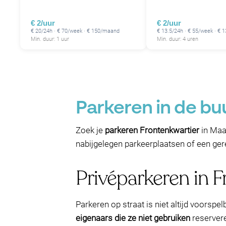
€ 2/uur
€ 2/uur
€ 20/24h · € 70/week · € 150/maand
€ 13.5/24h · € 55/week · €
Min. duur: 1 uur
Min. duur: 4 uren
Parkeren in de bu
Zoek je
parkeren Frontenkwartier
in Maa
nabijgelegen parkeerplaatsen of een gere
Privéparkeren in 
Parkeren op straat is niet altijd voorspe
eigenaars die ze niet gebruiken
reservere