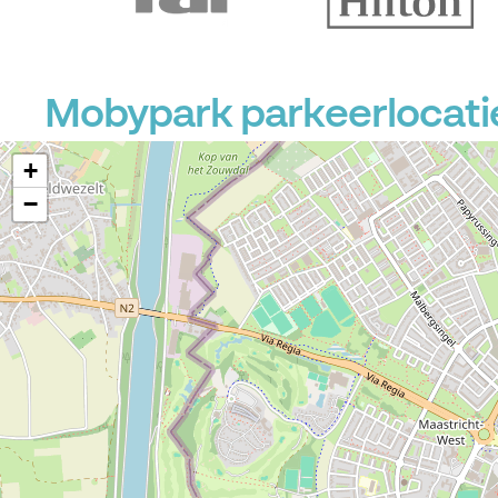
Mobypark parkeerlocatie
+
−