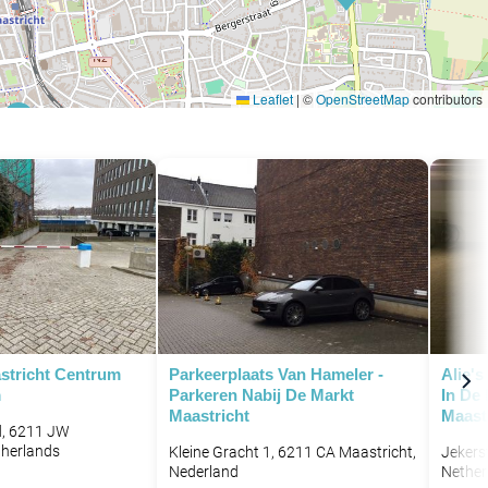
Leaflet
|
©
OpenStreetMap
contributors
P
stricht Centrum
Parkeerplaats Van Hameler -
Alie's
m
Parkeren Nabij De Markt
In De 
Maastricht
Maast
, 6211 JW
therlands
Kleine Gracht 1, 6211 CA Maastricht,
Jekers
Nederland
Nether