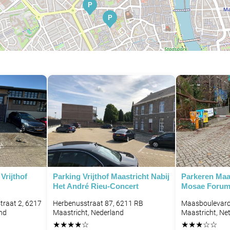
P
P
P
Vrijthof
Parking Vrijthof Maastricht Nabij
Parkeren Maa
Het André Rieu-Concert
Mosae Foru
traat 2, 6217
Herbenusstraat 87, 6211 RB
Maasboulevard
nd
Maastricht, Nederland
Maastricht, Ne
★
★
★
★
☆
★
★
★
☆
☆