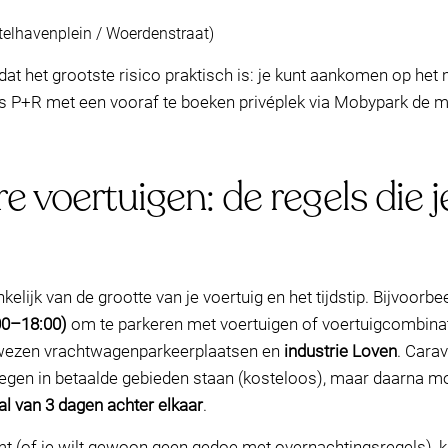
telhavenplein / Woerdenstraat)
at het grootste risico praktisch is: je kunt aankomen op het m
gratis P+R met een vooraf te boeken privéplek via Mobypark de
e voertuigen: de regels die 
lijk van de grootte van je voertuig en het tijdstip. Bijvoorbe
00–18:00)
om te parkeren met voertuigen of voertuigcombina
wezen vrachtwagenparkeerplaatsen en
industrie Loven
. Car
gen in betaalde gebieden staan (kosteloos), maar daarna m
l van 3 dagen achter elkaar
.
komt (of je wilt gewoon geen gedoe met overnachtingsregels), k