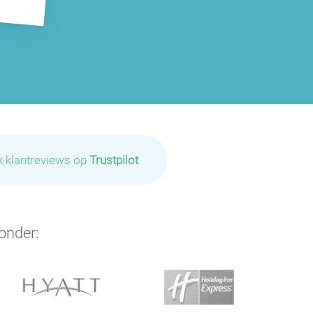
k klantreviews op
Trustpilot
onder: