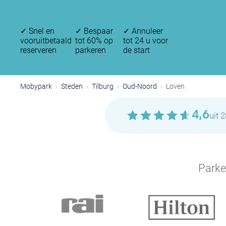
✓
Snel en
✓
Bespaar
✓
Annuleer
vooruitbetaald
tot 60% op
tot 24 u voor
reserveren
parkeren
de start
Mobypark
Steden
Tilburg
Oud-Noord
Loven
4,6
uit 
Parke