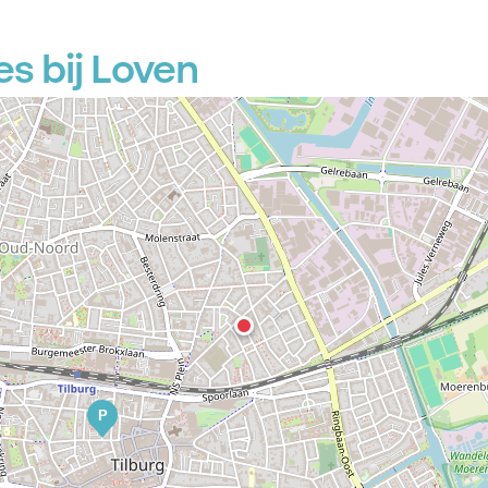
s bij Loven
P