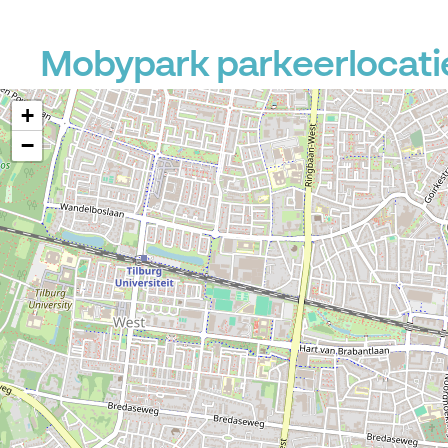
Mobypark parkeerlocatie
+
−