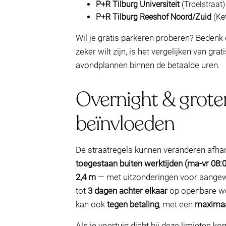
P+R Tilburg Universiteit
(Troelstraat)
P+R Tilburg Reeshof Noord/Zuid
(Ke
Wil je gratis parkeren proberen? Bedenk d
zeker wilt zijn, is het vergelijken van 
avondplannen binnen de betaalde uren.
Overnight & groter
beïnvloeden
De straatregels kunnen veranderen afhanke
toegestaan buiten werktijden (ma-vr 08:
2,4 m
— met uitzonderingen voor aange
tot
3 dagen achter elkaar
op openbare we
kan ook
tegen betaling
, met een
maximaa
Als je voertuig dicht bij deze limieten 