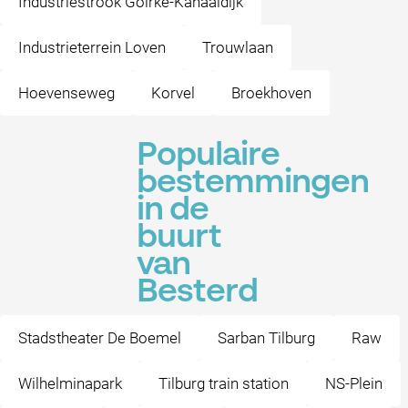
Industriestrook Goirke-Kanaaldijk
Industrieterrein Loven
Trouwlaan
Hoevenseweg
Korvel
Broekhoven
Populaire
bestemmingen
in de
buurt
van
Besterd
Stadstheater De Boemel
Sarban Tilburg
Raw
Wilhelminapark
Tilburg train station
NS-Plein