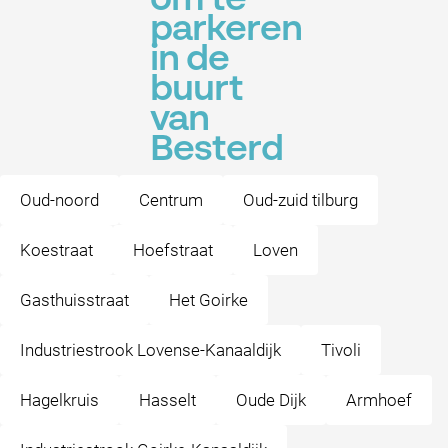
om te
parkeren
in de
buurt
van
Besterd
Oud-noord
Centrum
Oud-zuid tilburg
Koestraat
Hoefstraat
Loven
Gasthuisstraat
Het Goirke
Industriestrook Lovense-Kanaaldijk
Tivoli
Hagelkruis
Hasselt
Oude Dijk
Armhoef