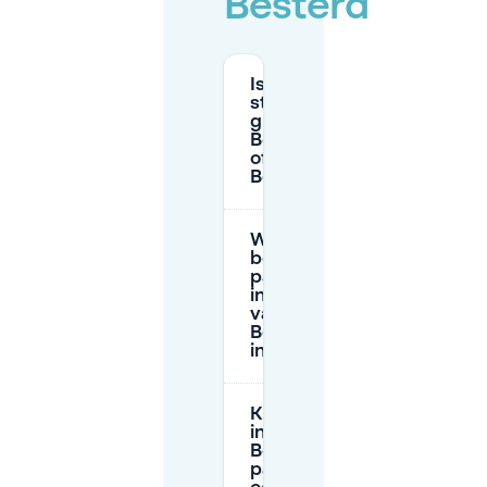
Besterd
Is
straatparkeren
gratis in
Besterdplein
of
Besterdring?
Wat zijn de
betaalde
parkeertijden
in de buurt
van
Besterdplein
in Tilburg?
Kunnen niet-
ingezetenen in
Besterd
parkeren met