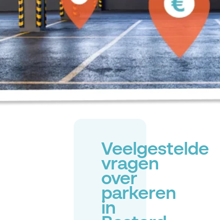
Veelgestelde
vragen
over
parkeren
in