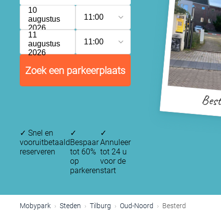
10
11:00
augustus
2026
11
11:00
augustus
2026
Zoek een parkeerplaats
Best
✓
Snel en
✓
✓
vooruitbetaald
Bespaar
Annuleer
reserveren
tot 60%
tot 24 u
op
voor de
parkeren
start
Mobypark
Steden
Tilburg
Oud-Noord
Besterd