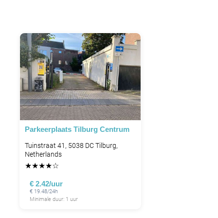
Leaflet
|
©
OpenStreetMap
contributors
Parkeerplaats Tilburg Centrum
Tuinstraat 41, 5038 DC Tilburg,
Netherlands
★
★
★
★
☆
€ 2.42/uur
€ 19.48/24h
Minimale duur: 1 uur