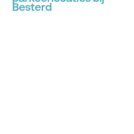
Besterd
+
−
P