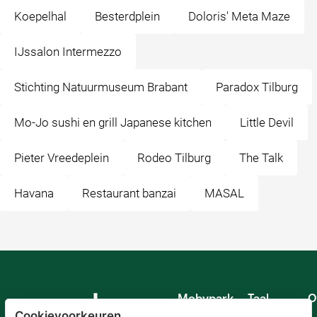
Koepelhal
Besterdplein
Doloris' Meta Maze
IJssalon Intermezzo
Stichting Natuurmuseum Brabant
Paradox Tilburg
Mo-Jo sushi en grill Japanese kitchen
Little Devil
Pieter Vreedeplein
Rodeo Tilburg
The Talk
Havana
Restaurant banzai
MASAL
Mobypark
Taal
O
B.V.
Cookievoorkeuren