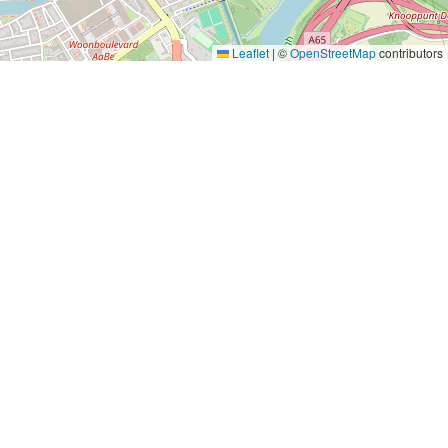
Leaflet
|
©
OpenStreetMap
contributors