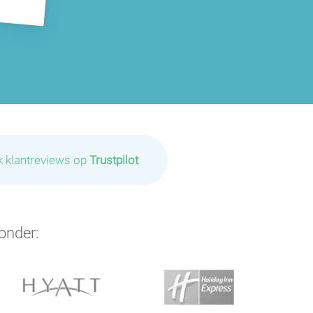
k klantreviews op
Trustpilot
onder: