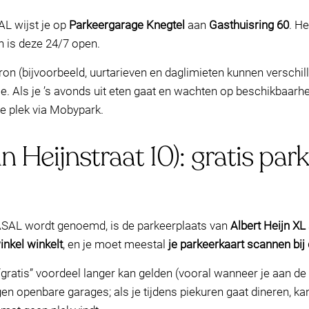
AL wijst je op
Parkeergarage Knegtel
aan
Gasthuisring 60
. H
 is deze 24/7 open.
ron (bijvoorbeeld, uurtarieven en daglimieten kunnen verschil
. Als je ’s avonds uit eten gaat en wachten op beschikbaarhei
e plek via Mobypark.
n Heijnstraat 10): gratis par
ASAL wordt genoemd, is de parkeerplaats van
Albert Heijn XL
inkel winkelt
, en je moet meestal
je parkeerkaart scannen bij
ratis” voordeel langer kan gelden (vooral wanneer je aan de 
egen openbare garages; als je tijdens piekuren gaat dineren, k