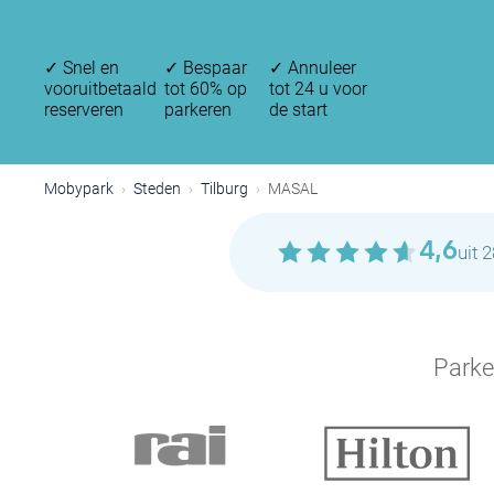
✓
Snel en
✓
Bespaar
✓
Annuleer
vooruitbetaald
tot 60% op
tot 24 u voor
reserveren
parkeren
de start
Mobypark
Steden
Tilburg
MASAL
4,6
uit 
Parke