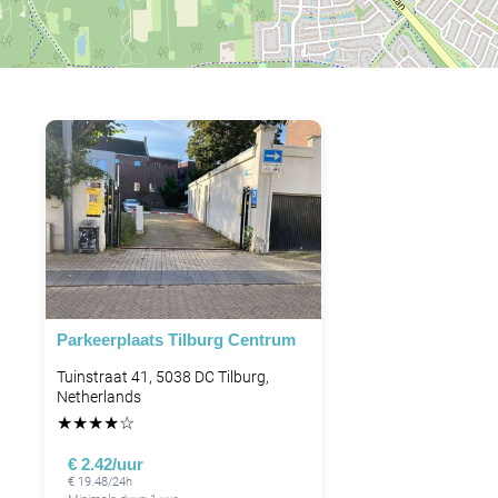
Parkeerplaats Tilburg Centrum
Tuinstraat 41, 5038 DC Tilburg,
Netherlands
★
★
★
★
☆
€ 2.42/uur
€ 19.48/24h