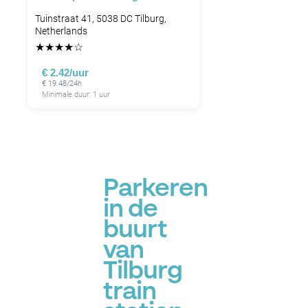
Tuinstraat 41, 5038 DC Tilburg,
Netherlands
★
★
★
★
☆
€ 2.42/uur
€ 19.48/24h
Minimale duur: 1 uur
Parkeren
in de
buurt
van
Tilburg
train