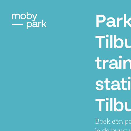
Par
Tilb
trai
stat
Tilb
Boek een pa
in de buurt 