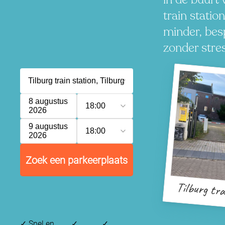
train station
minder, besp
zonder stres
8 augustus
18:00
2026
9 augustus
18:00
2026
Zoek een parkeerplaats
Tilburg tra
✓
Snel en
✓
✓