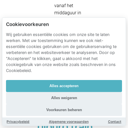
vanaf het
middaguur in
sommige
Cookievoorkeuren
gebieden.
Wij gebruiken essentiële cookies om onze site te laten
Voor details over
werken. Met uw toestemming kunnen we ook niet-
gratis parkeren op
essentiële cookies gebruiken om de gebruikerservaring te
verbeteren en het websiteverkeer te analyseren. Door op
zondag/feestdagen
"Accepteren" te klikken, gaat u akkoord met het
en
cookiegebruik van onze website zoals beschreven in ons
betalingsstappen,
Cookiebeleid.
zie de FAQ.
Alles accepteren
Alles weigeren
Mobypark
parkeertarieven
Voorkeuren beheren
in de buurt van
Privacybeleid
Algemene voorwaarden
Contact
Tilburg train