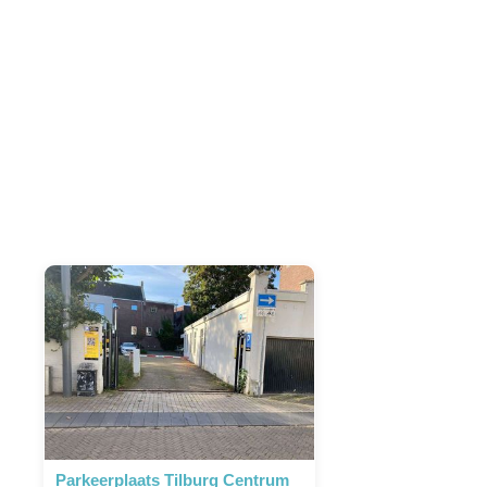
P
Leaflet
|
©
OpenStreetMap
contributors
Parkeerplaats Tilburg Centrum