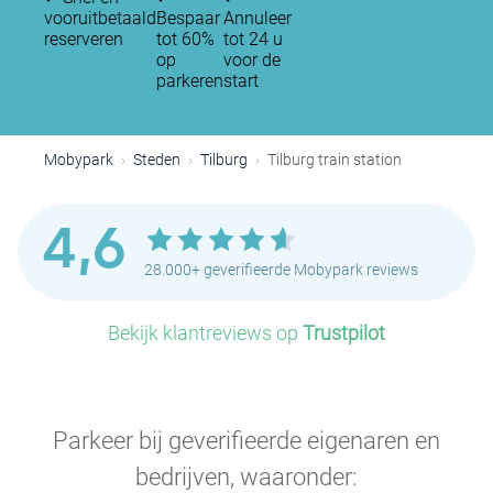
vooruitbetaald
Bespaar
Annuleer
reserveren
tot 60%
tot 24 u
op
voor de
parkeren
start
Mobypark
Steden
Tilburg
Tilburg train station
4,6
28.000+ geverifieerde Mobypark reviews
Bekijk klantreviews op
Trustpilot
Parkeer bij geverifieerde eigenaren en
bedrijven, waaronder: