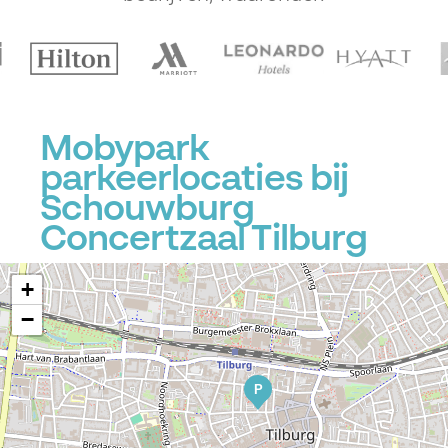
Mobypark
parkeerlocaties bij
Schouwburg
Concertzaal Tilburg
+
−
P