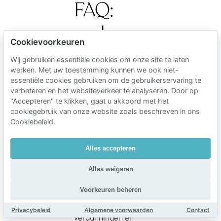
FAQ:
parkeren
Cookievoorkeuren
bij
Wij gebruiken essentiële cookies om onze site te laten
werken. Met uw toestemming kunnen we ook niet-
Schouwburg
essentiële cookies gebruiken om de gebruikerservaring te
verbeteren en het websiteverkeer te analyseren. Door op
&
"Accepteren" te klikken, gaat u akkoord met het
cookiegebruik van onze website zoals beschreven in ons
Concertzaal
Cookiebeleid.
Tilburg
Alles accepteren
Alles weigeren
Praktische details
(kostenverwachtingen,
Voorkeuren beheren
straatregels,
Privacybeleid
Algemene voorwaarden
Contact
vergunningen en