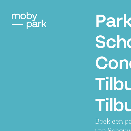
Par
Sch
Con
Tilb
Tilb
Boek een pa
van Schouw