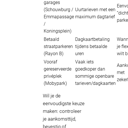
garages
Eenv
(Schouwburg /
Uurtarieven met een
“dicht
Emmapassage
maximum dagtarief
parke
/
Koningsplein)
Betaald
Dagkaartbetaling
Wann
straatparkeren
tijdens betaalde
je fle
(Rayon B)
uren
wilt b
Vooraf
Vaak iets
Aank
gereserveerde
goedkoper dan
met
privéplek
sommige openbare
zeker
(Mobypark)
tarieven/dagkaarten
Wil je de
eenvoudigste keuze
maken: controleer
je aankomsttijd,
bevestig of