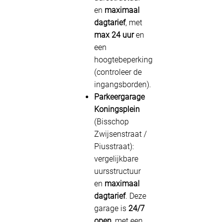
en
maximaal
dagtarief
, met
max 24 uur
en
een
hoogtebeperking
(controleer de
ingangsborden).
Parkeergarage
Koningsplein
(Bisschop
Zwijsenstraat /
Piusstraat):
vergelijkbare
uursstructuur
en
maximaal
dagtarief
. Deze
garage is
24/7
open
, met een