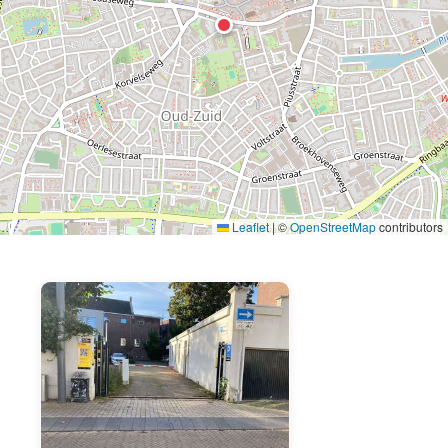
Leaflet
|
©
OpenStreetMap
contributors