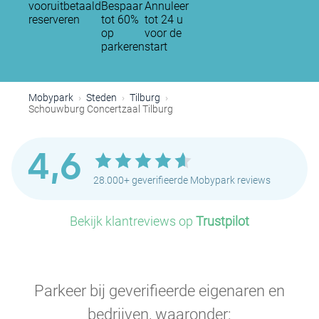
vooruitbetaald
Bespaar
Annuleer
reserveren
tot 60%
tot 24 u
op
voor de
parkeren
start
Mobypark
Steden
Tilburg
Schouwburg Concertzaal Tilburg
4,6
28.000+ geverifieerde Mobypark reviews
Bekijk klantreviews op
Trustpilot
Parkeer bij geverifieerde eigenaren en
bedrijven, waaronder: