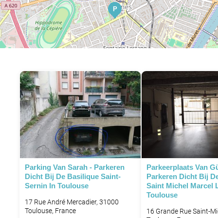
P
Parking Van Sarah - Parkeren
Parkeerplaats Van Gü
Dicht Bij De Basilique Saint-
Parkeren Dicht Bij D
Sernin In Toulouse
Saint Michel Marcel 
Toulouse
17 Rue André Mercadier, 31000
Toulouse, France
16 Grande Rue Saint-Mi