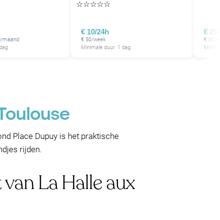
☆
☆
☆
☆
☆
€ 10/24h
€ 20
50/maand
€ 50/week
€ 50/w
 dag
Minimale duur: 1 dag
Minima
 Toulouse
nd Place Dupuy is het praktische
djes rijden.
 van La Halle aux