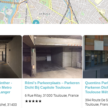
P
nther -
Rémi's Parkeerplaats – Parkeren
Quentins Park
e Metro
Dicht Bij Capitole Toulouse
Parkeren Dich
Langer
Toulouse Mét
6 Rue Ritay, 31000 Toulouse, France
394 Route De S
★
★
★
★
★
Toulouse, Fran
chel, 31400