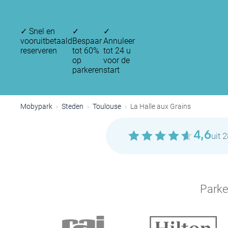
✓
Snel en
✓
✓
vooruitbetaald
Bespaar
Annuleer
reserveren
tot 60%
tot 24 u
op
voor de
parkeren
start
Mobypark
Steden
Toulouse
La Halle aux Grains
4,6
uit 
Parke