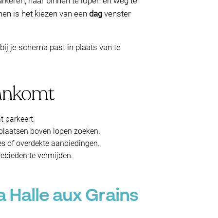
parkeren, naar binnen te lopen en weg te
nen is het kiezen van een
dag
venster
ij je schema past in plaats van te
aankomt
t parkeert.
erplaatsen boven lopen zoeken.
es of overdekte aanbiedingen.
gebieden te vermijden.
 Halle aux Grains