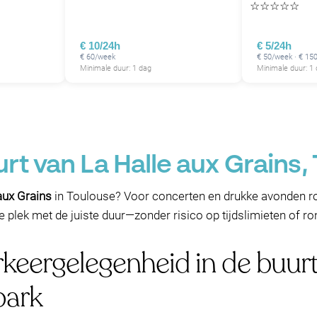
☆
☆
☆
☆
☆
€ 10/24h
€ 5/24h
€ 60/week
€ 50/week · € 1
Minimale duur: 1 dag
Minimale duur: 1
rt van La Halle aux Grains,
aux Grains
in Toulouse? Voor concerten en drukke avonden ro
plek met de juiste duur—zonder risico op tijdslimieten of ron
keergelegenheid in de buurt
park