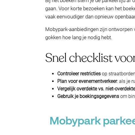
Bij het boeken stem je de parkeertijd af 
gaan. Voor korte bezoeken kan het boek
vaak eenvoudiger dan opnieuw openbaar 
Mobypark-aanbiedingen zijn ontworpen voo
gokken hoe lang je nodig hebt.
Snel checklist voo
Controleer restricties
op straatborden 
Plan voor evenementverkeer
: als je
Vergelijk overdekte vs. niet-overdekt
Gebruik je boekingsgegevens
om binn
Mobypark parkeer