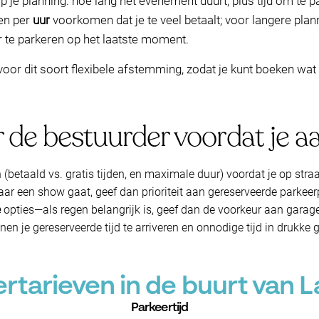
op je planning: hoe lang het evenement duurt, plus tijd om te 
en per
uur
voorkomen dat je te veel betaalt; voor langere plan
te parkeren op het laatste moment.
r dit soort flexibele afstemming, zodat je kunt boeken wat b
r de bestuurder voordat je 
(betaald vs. gratis tijden, en maximale duur) voordat je op straa
 naar een show gaat, geef dan prioriteit aan gereserveerde parke
e
opties—als regen belangrijk is, geef dan de voorkeur aan garag
en je gereserveerde tijd te arriveren en onnodige tijd in drukke 
tarieven in de buurt van La
Parkeertijd