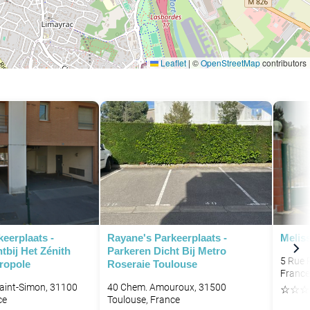
Leaflet
|
©
OpenStreetMap
contributors
P
eerplaats -
Rayane's Parkeerplaats -
Melis
tbij Het Zénith
Parkeren Dicht Bij Metro
5 Rue 
ropole
Roseraie Toulouse
France
aint-Simon, 31100
40 Chem. Amouroux, 31500
☆
☆
☆
ce
Toulouse, France