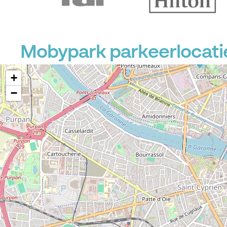
Mobypark parkeerlocaties
P
+
−