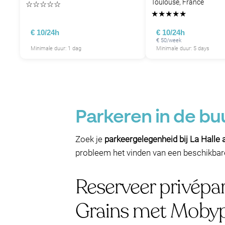
Toulouse, France
☆
☆
☆
☆
☆
★
★
★
★
★
€ 10/24h
€ 10/24h
€ 50/week
Minimale duur: 1 dag
Minimale duur: 5 days
Parkeren in de buu
Zoek je
parkeergelegenheid bij La Halle 
probleem het vinden van een beschikbare 
Reserveer privépar
Grains met Moby