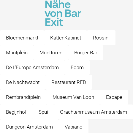
Nähe
von Bar
Exit
Bloemenmarkt
KattenKabinet
Rossini
Muntplein
Munttoren
Burger Bar
De L'Europe Amsterdam
Foam
De Nachtwacht
Restaurant RED
Rembrandtplein
Museum Van Loon
Escape
Begijnhof
Spui
Grachtenmuseum Amsterdam
Dungeon Amsterdam
Vapiano