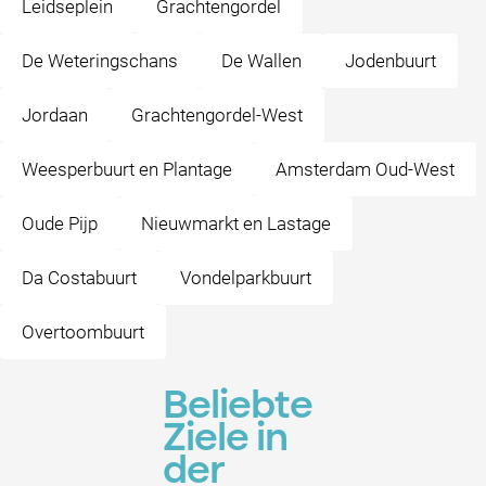
Leidseplein
Grachtengordel
De Weteringschans
De Wallen
Jodenbuurt
Jordaan
Grachtengordel-West
Weesperbuurt en Plantage
Amsterdam Oud-West
Oude Pijp
Nieuwmarkt en Lastage
Da Costabuurt
Vondelparkbuurt
Overtoombuurt
Beliebte
Ziele in
der