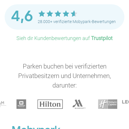
P
4,6
28.000+ verifizierte Mobypark-Bewertungen
P
P
Sieh dir Kundenbewertungen auf
Trustpilot
P
P
P
P
P
P
P
P
P
P
P
Parken buchen bei verifizierten
Privatbesitzern und Unternehmen,
P
darunter:
P
P
P
P
P
P
P
P
P
P
P