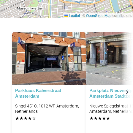
Leaflet
|
©
OpenStreetMap
contributors
P
P
P
P
P
P
Parkhaus Kalverstraat
Parkplatz Nieuwe Spi
Amsterdam
Amsterdam Stadtze
P
P
Singel 451C, 1012 WP Amsterdam,
Nieuwe Spiegelstraat 1
Netherlands
Amsterdam, Netherlan
★
★
★
★
☆
★
★
★
★
★
P
P
P