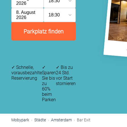
18:30
2026
8. August
18:30
2026
Parkplatz finden
✓
Schnelle,
✓
✓
Bis zu
vorausbezahlte
Sparen
24 Std.
Reservierung
Sie bis
vor Start
zu
stornieren
60%
beim
Parken
P
P
Mobypark
Städte
Amsterdam
Bar Exit