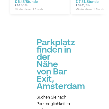
€ 6.48/Stunde
€ 7.81/Stunde
P
P
€ 86.4/24h
€ 68.61/24h
Mindestdauer: 1 Stunde
Mindestdauer: 1 Stunde
P
P
P
Parkplatz
finden in
der
Nähe
von Bar
Exit,
Amsterdam
Suchen Sie nach
Parkmöglichkeiten