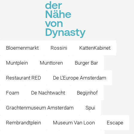
der
Nähe
von
Dynasty
Bloemenmarkt
Rossini
KattenKabinet
Muntplein
Munttoren
Burger Bar
Restaurant RED
De L'Europe Amsterdam
Foam
De Nachtwacht
Begijnhof
Grachtenmuseum Amsterdam
Spui
Rembrandtplein
Museum Van Loon
Escape