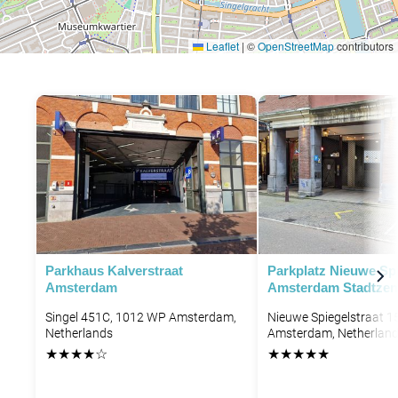
Leaflet
|
©
OpenStreetMap
contributors
P
P
P
P
P
P
Parkhaus Kalverstraat
Parkplatz Nieuwe Spi
Amsterdam
Amsterdam Stadtze
P
P
P
Singel 451C, 1012 WP Amsterdam,
Nieuwe Spiegelstraat 1
Netherlands
Amsterdam, Netherlan
★
★
★
★
☆
★
★
★
★
★
P
P
P