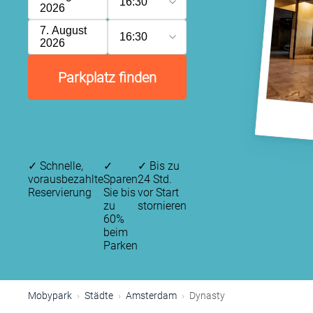
16:30
2026
7. August
16:30
2026
Parkplatz finden
✓
Schnelle,
✓
✓
Bis zu
vorausbezahlte
Sparen
24 Std.
Reservierung
Sie bis
vor Start
zu
stornieren
60%
beim
Parken
P
Mobypark
Städte
Amsterdam
Dynasty
P