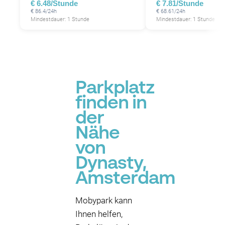
€ 6.48/Stunde
€ 7.81/Stunde
P
€ 86.4/24h
€ 68.61/24h
P
Mindestdauer: 1 Stunde
Mindestdauer: 1 Stunde
P
P
P
Parkplatz
finden in
der
Nähe
von
Dynasty,
Amsterdam
Mobypark kann
Ihnen helfen,