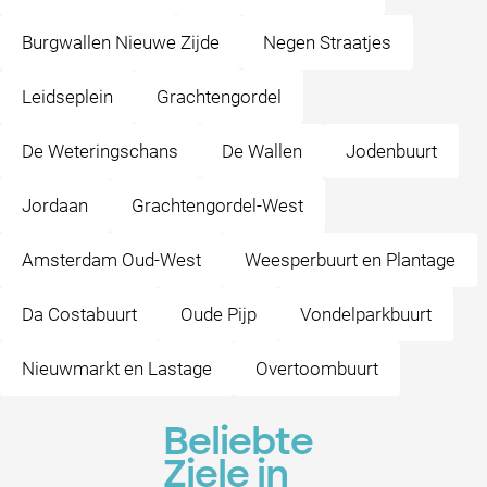
Burgwallen Nieuwe Zijde
Negen Straatjes
Leidseplein
Grachtengordel
De Weteringschans
De Wallen
Jodenbuurt
Jordaan
Grachtengordel-West
Amsterdam Oud-West
Weesperbuurt en Plantage
Da Costabuurt
Oude Pijp
Vondelparkbuurt
Nieuwmarkt en Lastage
Overtoombuurt
Beliebte
Ziele in