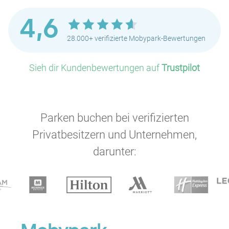
P
4,6
28.000+ verifizierte Mobypark-Bewertungen
P
P
Sieh dir Kundenbewertungen auf
Trustpilot
P
P
P
P
P
P
P
P
P
P
P
Parken buchen bei verifizierten
Privatbesitzern und Unternehmen,
P
darunter:
P
P
P
P
P
P
P
P
P
P