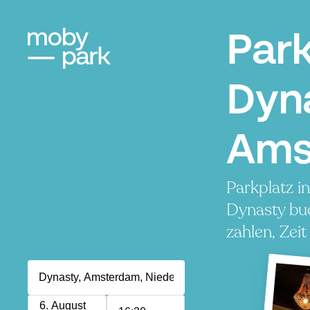
Par
Dyn
Ams
Parkplatz i
Dynasty bu
zahlen, Zeit
6. August