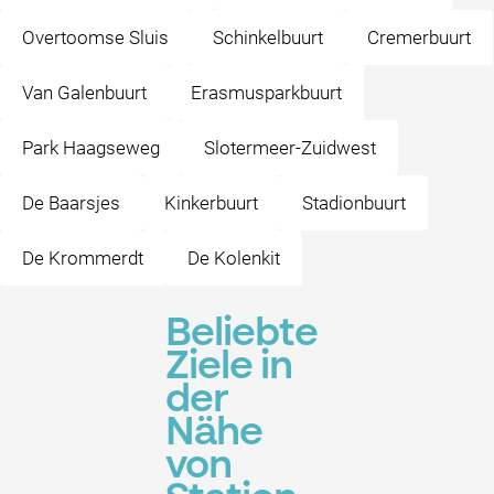
Overtoomse Sluis
Schinkelbuurt
Cremerbuurt
Van Galenbuurt
Erasmusparkbuurt
Park Haagseweg
Slotermeer-Zuidwest
De Baarsjes
Kinkerbuurt
Stadionbuurt
De Krommerdt
De Kolenkit
Beliebte
Ziele in
der
Nähe
von