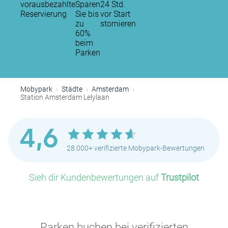
vorausbezahlte
Sparen
24 Std.
Reservierung
Sie bis
vor Start
zu
stornieren
60%
beim
Parken
Mobypark
Städte
Amsterdam
Station Amsterdam Lelylaan
4,6
P
28.000+ verifizierte Mobypark-Bewertungen
P
Sieh dir Kundenbewertungen auf
Trustpilot
P
P
P
P
P
P
P
P
P
Parken buchen bei verifizierten
P