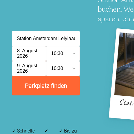
buchen. Wen
sparen, ohn
8. August
10:30
2026
9. August
10:30
2026
Parkplatz finden
Stat
✓
Schnelle,
✓
✓
Bis zu