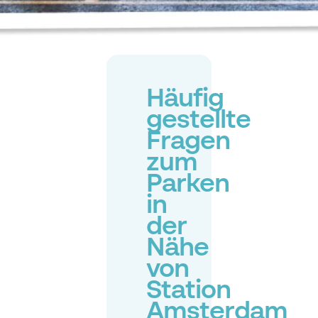
Häufig
gestellte
Fragen
zum
Parken
in
der
Nähe
von
Station
Amsterdam