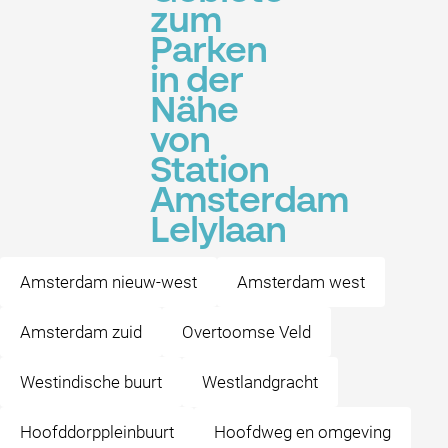
zum
Parken
in der
Nähe
von
Station
Amsterdam
Lelylaan
Amsterdam nieuw-west
Amsterdam west
Amsterdam zuid
Overtoomse Veld
Westindische buurt
Westlandgracht
Hoofddorppleinbuurt
Hoofdweg en omgeving