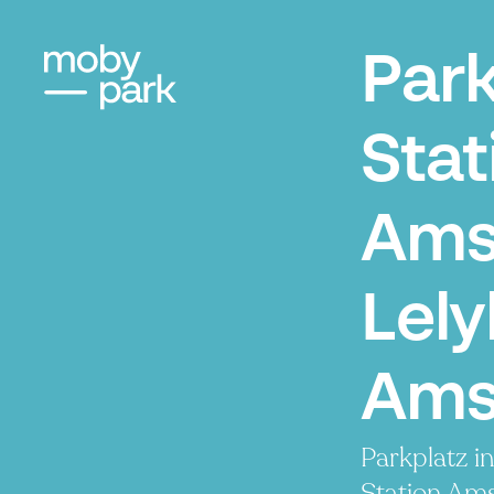
Par
Stat
Ams
Lely
Ams
Parkplatz i
Station Am