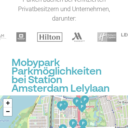
P
P
Privatbesitzern und Unternehmen,
darunter:
P
P
P
P
Mobypark
Parkmöglichkeiten
P
P
P
P
P
P
bei Station
Amsterdam Lelylaan
P
P
+
P
P
P
P
−
P
P
P