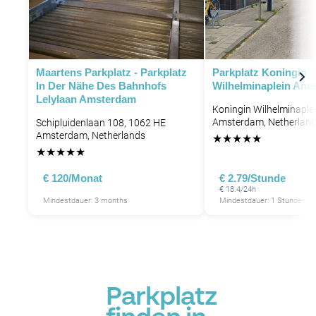
P
Maartens Parkplatz - Parkplatz
Parkplatz Koningin
In Der Nähe Des Bahnhofs
Wilhelminaplein Am
Lelylaan Amsterdam
Koningin Wilhelminaple
Amsterdam, Netherlan
Schipluidenlaan 108, 1062 HE
Amsterdam, Netherlands
★
★
★
★
★
★
★
★
★
★
€ 120/Monat
€ 2.79/Stunde
€ 18.4/24h
Mindestdauer: 3 months
Mindestdauer: 1 Stunde
Parkplatz