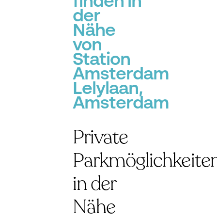
finden in
der
Nähe
von
Station
Amsterdam
Lelylaan,
Amsterdam
Private
Parkmöglichkeite
in der
Nähe