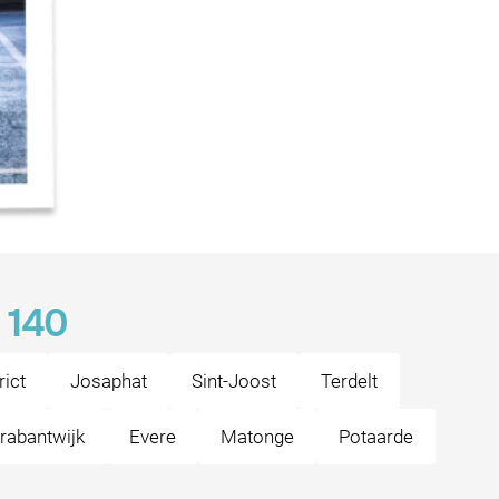
 140
rict
Josaphat
Sint-Joost
Terdelt
rabantwijk
Evere
Matonge
Potaarde