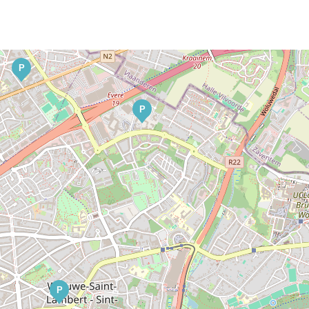
P
P
P