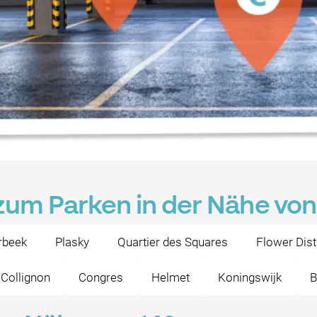
zum Parken in der Nähe von
rbeek
Plasky
Quartier des Squares
Flower Dist
Collignon
Congres
Helmet
Koningswijk
B