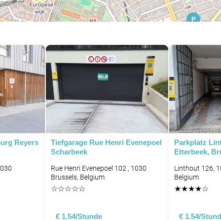
P
P
P
P
P
P
P
ourg Reyers
Tiefgarage Rue Henri Evenepoel
Parkplatz Lin
P
Scharbeek
Etterbeek, Br
P
1030
Rue Henri Evenepoel 102 , 1030
Linthout 126, 1
Brussels, Belgium
Belgium
P
☆
☆
☆
☆
☆
★
★
★
★
☆
P
€ 1.54/Stunde
€ 1.54/Stun