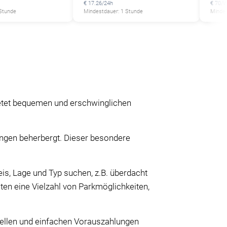
€ 17.26/24h
€ 70/W
 Stunde
Mindestdauer: 1 Stunde
Mindes
P
P
ietet bequemen und erschwinglichen
hrungen beherbergt. Dieser besondere
eis, Lage und Typ suchen, z.B. überdacht
ten eine Vielzahl von Parkmöglichkeiten,
nellen und einfachen Vorauszahlungen