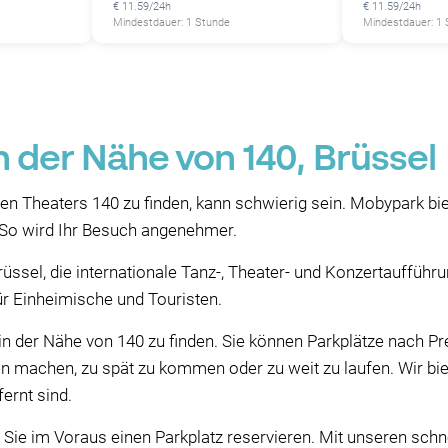
€ 11.59/24h
€ 11.59/24h
P
P
Mindestdauer: 1 Stunde
Mindestdauer: 1
n der Nähe von 140, Brüssel
ten Theaters 140 zu finden, kann schwierig sein. Mobypark b
. So wird Ihr Besuch angenehmer.
 Brüssel, die internationale Tanz-, Theater- und Konzertauffü
für Einheimische und Touristen.
in der Nähe von 140 zu finden. Sie können Parkplätze nach Pr
n machen, zu spät zu kommen oder zu weit zu laufen. Wir bie
ernt sind.
 Sie im Voraus einen Parkplatz reservieren. Mit unseren sch