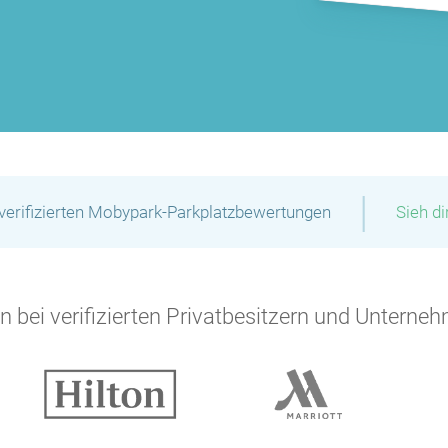
P
P
P
|
verifizierten Mobypark-Parkplatzbewertungen
Sieh d
P
P
 bei verifizierten Privatbesitzern und Unterneh
P
P