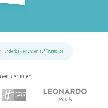
P
P
P
P
ir Kundenbewertungen auf
Trustpilot
men, darunter:
P