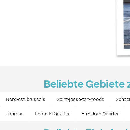
Beliebte Gebiete 
Nord-est, brussels
Saint-josse-ten-noode
Schae
Jourdan
Leopold Quarter
Freedom Quarter