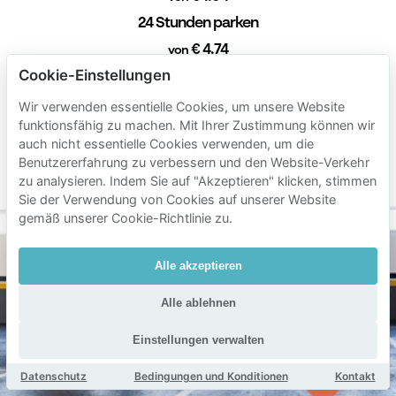
24 Stunden parken
€ 4.74
von
Cookie-Einstellungen
1 Woche parken
€ 85.00
von
Wir verwenden essentielle Cookies, um unsere Website
funktionsfähig zu machen. Mit Ihrer Zustimmung können wir
1 Monat parken
auch nicht essentielle Cookies verwenden, um die
€ 300.00
von
Benutzererfahrung zu verbessern und den Website-Verkehr
Min. Dauer 1 Stunde
zu analysieren. Indem Sie auf "Akzeptieren" klicken, stimmen
Sie der Verwendung von Cookies auf unserer Website
gemäß unserer Cookie-Richtlinie zu.
Alle akzeptieren
Alle ablehnen
Einstellungen verwalten
Datenschutz
Bedingungen und Konditionen
Kontakt