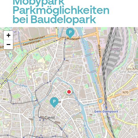
Mobypark
Parkmöglichkeiten
bei Baudelopark
P
+
−
P