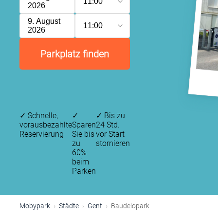
11:00
2026
9. August
11:00
2026
Parkplatz finden
✓
Schnelle,
✓
✓
Bis zu
vorausbezahlte
Sparen
24 Std.
Reservierung
Sie bis
vor Start
zu
stornieren
60%
beim
Parken
Mobypark
Städte
Gent
Baudelopark