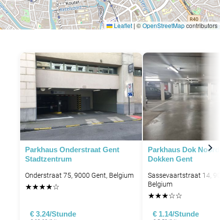
Leaflet
|
©
OpenStreetMap
contributors
Parkhaus Onderstraat Gent
Parkhaus Dok Noord
Stadtzentrum
Dokken Gent
Onderstraat 75, 9000 Gent, Belgium
Sassevaartstraat 14, 9
Belgium
★
★
★
★
☆
★
★
★
☆
☆
€ 3.24/Stunde
€ 1.14/Stunde