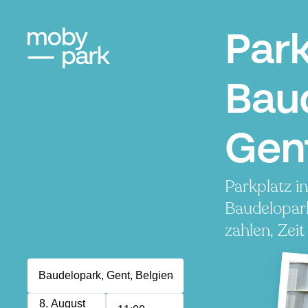
Par
Bau
Gen
Parkplatz i
Baudelopar
zahlen, Zeit
8. August