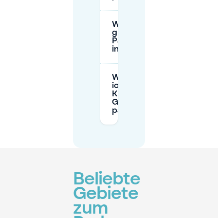
Was ist die
günstigste
Parkmöglichkeit
in Gent?
Wo kann
ich für
Kinepolis
Gent
parken?
Beliebte
Gebiete
zum