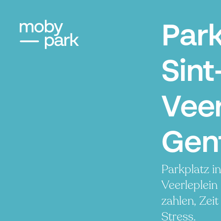
Par
Sint
Veer
Gen
Parkplatz i
Veerleplein
zahlen, Zei
Stress.