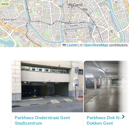
Leaflet
|
©
OpenStreetMap
contributors
Parkhaus Onderstraat Gent
Parkhaus Dok Noord
Stadtzentrum
Dokken Gent