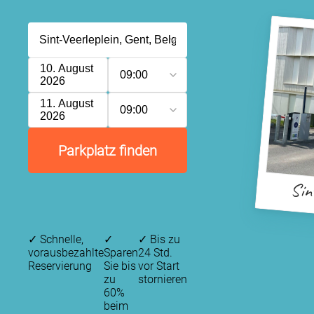
10. August
09:00
2026
11. August
09:00
2026
Parkplatz finden
Sin
✓
Schnelle,
✓
✓
Bis zu
vorausbezahlte
Sparen
24 Std.
Reservierung
Sie bis
vor Start
zu
stornieren
60%
beim