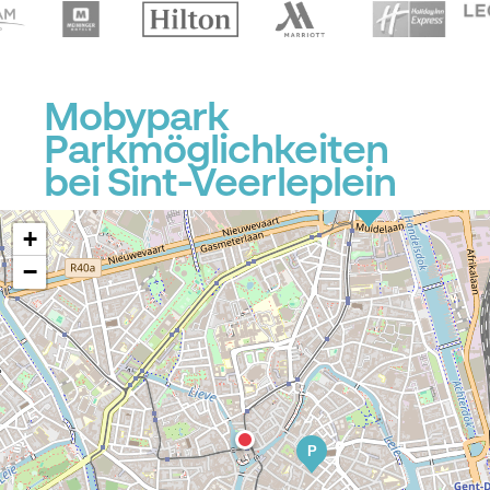
Mobypark
Parkmöglichkeiten
bei Sint-Veerleplein
P
+
−
P