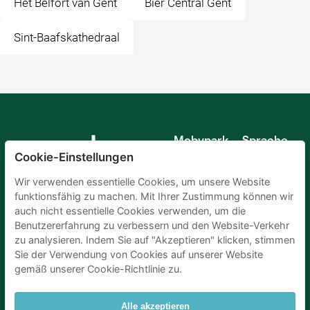
Het Belfort van Gent
Bier Central Gent
Sint-Baafskathedraal
Mobypark
Sprache
B.V.
Cookie-Einstellungen
Deutsch
Englisch
Wir verwenden essentielle Cookies, um unsere Website
Spanisch
funktionsfähig zu machen. Mit Ihrer Zustimmung können wir
Französisch
auch nicht essentielle Cookies verwenden, um die
Italienisch
Benutzererfahrung zu verbessern und den Website-Verkehr
Niederländisch
zu analysieren. Indem Sie auf "Akzeptieren" klicken, stimmen
Sie der Verwendung von Cookies auf unserer Website
gemäß unserer Cookie-Richtlinie zu.
Alle akzeptieren