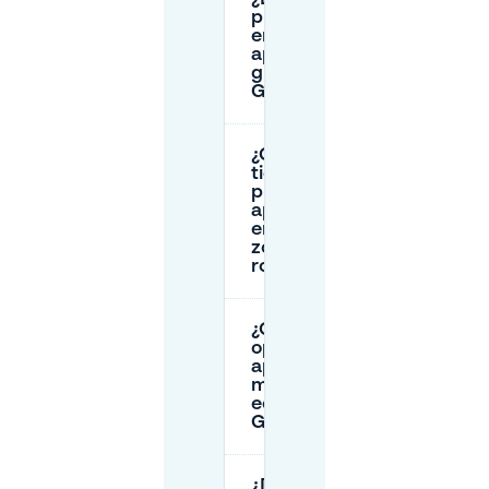
puedo
encontrar
aparcamiento
gratuito en
Gante?
¿Cuánto
tiempo
puedo
aparcar
en la
zona
roja?
¿Cuál es la
opción de
aparcamiento
más
económica en
Gante?
¿Dónde