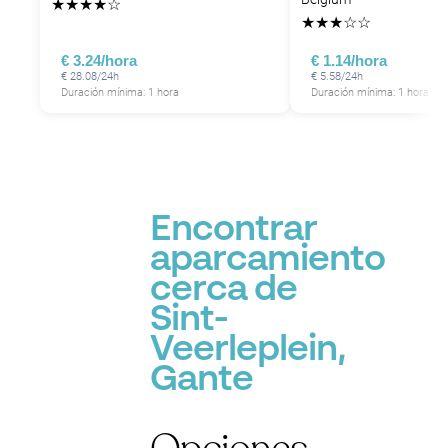
★
★
★
★
☆
★
★
★
☆
☆
€ 3.24/hora
€ 1.14/hora
€ 28.08/24h
€ 5.58/24h
Duración mínima: 1 hora
Duración mínima: 1 hora
P
Encontrar
aparcamiento
cerca de
Sint-
Veerleplein,
Gante