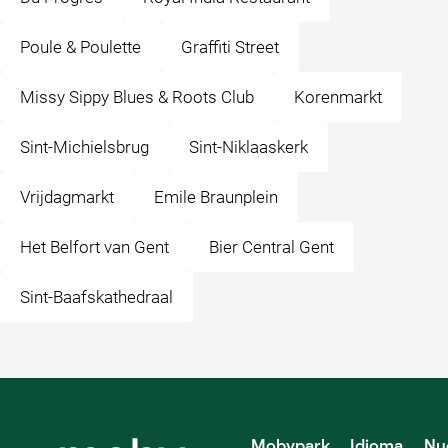
Poule & Poulette
Graffiti Street
Missy Sippy Blues & Roots Club
Korenmarkt
Sint-Michielsbrug
Sint-Niklaaskerk
Vrijdagmarkt
Emile Braunplein
Het Belfort van Gent
Bier Central Gent
Sint-Baafskathedraal
Mobypark
Idioma
Nu