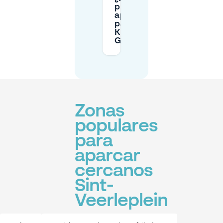
puedo
aparcar
para
Kinepolis
Gante?
Zonas
populares
para
aparcar
cercanos
Sint-
Veerleplein