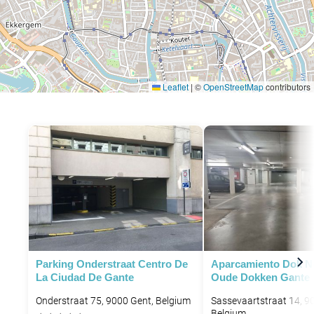
Leaflet
|
©
OpenStreetMap
contributors
Parking Onderstraat Centro De
Aparcamiento Dok N
La Ciudad De Gante
Oude Dokken Gante
Onderstraat 75, 9000 Gent, Belgium
Sassevaartstraat 14, 9
Belgium