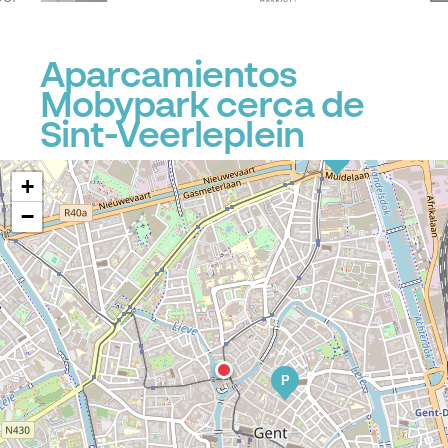
Aparcamientos
Mobypark cerca de
Sint-Veerleplein
P
+
−
P