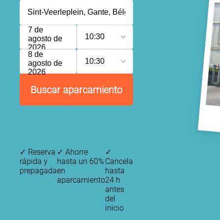
7 de
10:30
agosto de
2026
8 de
10:30
agosto de
2026
Buscar aparcamiento
✓
Reserva
✓
Ahorre
✓
rápida y
hasta un 60%
Cancela
prepagada
en
hasta
aparcamiento
24 h
antes
del
inicio