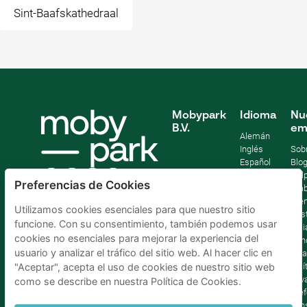
Sint-Baafskathedraal
Mobypark
Idioma
Nu
B.V.
em
Alemán
Inglés
Sob
Español
Blo
Francia
Help
Preferencias de Cookies
Italiano
Tra
Holandés
Pre
Utilizamos cookies esenciales para que nuestro sitio
Sost
funcione. Con su consentimiento, también podemos usar
Afil
cookies no esenciales para mejorar la experiencia del
Con
usuario y analizar el tráfico del sitio web. Al hacer clic en
lega
Polí
"Aceptar", acepta el uso de cookies de nuestro sitio web
priv
como se describe en nuestra Política de Cookies.
Pref
con