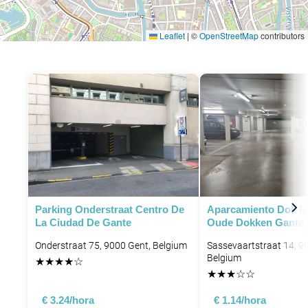
Leaflet
|
©
OpenStreetMap
contributors
Parking Onderstraat Centro De
Aparcamiento Dok N
La Ciudad De Gante
Oude Dokken Gante
Onderstraat 75, 9000 Gent, Belgium
Sassevaartstraat 14, 9
Belgium
★
★
★
★
☆
★
★
★
☆
☆
€ 3.24/hora
€ 1.14/hora