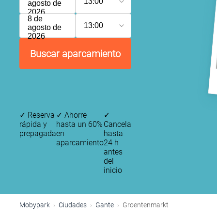
13:00
agosto de
2026
8 de
13:00
agosto de
2026
Buscar aparcamiento
✓
Reserva
✓
Ahorre
✓
rápida y
hasta un 60%
Cancela
prepagada
en
hasta
aparcamiento
24 h
antes
del
inicio
Mobypark
Ciudades
Gante
Groentenmarkt