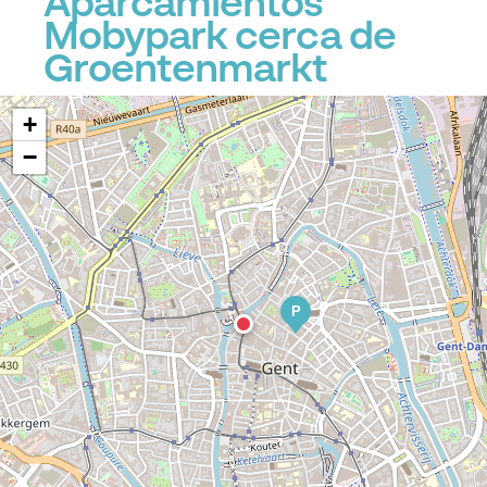
Aparcamientos
Mobypark cerca de
Groentenmarkt
P
+
−
P