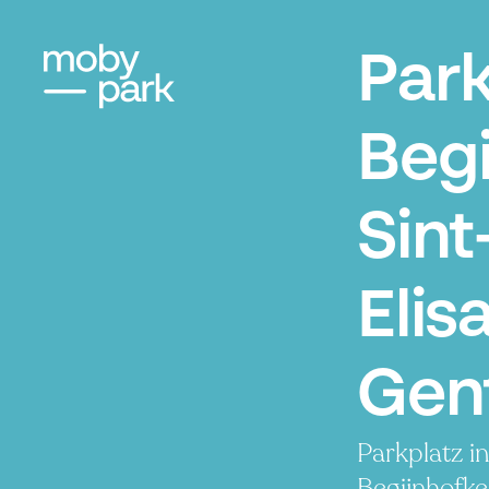
Par
Beg
Sint
Elis
Gen
Parkplatz i
Begijnhofke