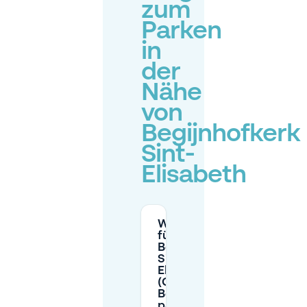
zum
Parken
in
der
Nähe
von
Begijnhofkerk
Sint-
Elisabeth
Wo kann ich
für die
Begijnhofkerk
Sint-
Elisabeth
(Groot
Begijnhof)
parken?