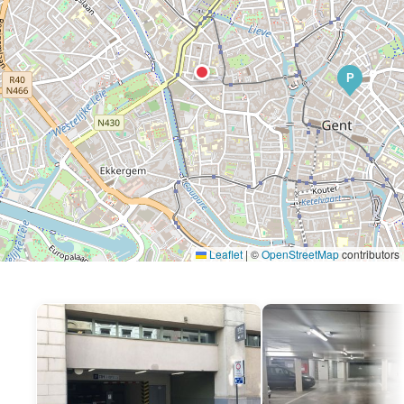
P
Leaflet
|
©
OpenStreetMap
contributors