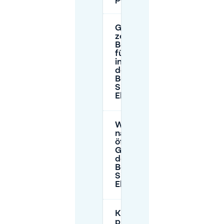
Gibt es
zeitliche
Begrenzungen
für das Parken
in der Nähe
der
Begijnhofkerk
Sint-
Elisabeth?
Was kosten
nahegelegene
öffentliche
Garagen in
der Nähe der
Begijnhofkerk
Sint-
Elisabeth?
Kann ich
private