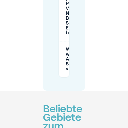
Parkplätze im
Voraus in der
Nähe der
Begijnhofkerk
Sint-
Elisabeth
buchen?
Was soll ich tun,
wenn bei meiner
Ankunft der
Straßenparkplatz
voll ist?
Beliebte
Gebiete
zum