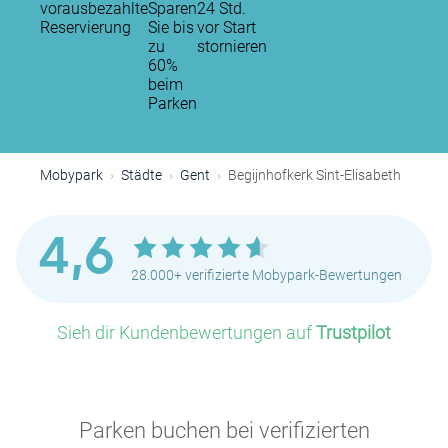
vorausbezahlte
Sparen
24 Std.
Reservierung
Sie bis
vor Start
zu
stornieren
60%
beim
Parken
Mobypark
Städte
Gent
Begijnhofkerk Sint-Elisabeth
4,6
28.000+ verifizierte Mobypark-Bewertungen
Sieh dir Kundenbewertungen auf
Trustpilot
Parken buchen bei verifizierten