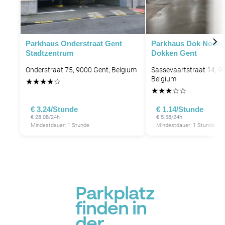
Parkhaus Onderstraat Gent
Parkhaus Dok Noord
Stadtzentrum
Dokken Gent
P
Onderstraat 75, 9000 Gent, Belgium
Sassevaartstraat 14, 9
Belgium
★
★
★
★
☆
★
★
★
☆
☆
€ 3.24/Stunde
€ 1.14/Stunde
€ 28.08/24h
€ 5.58/24h
Mindestdauer: 1 Stunde
Mindestdauer: 1 Stunde
Parkplatz
finden in
der