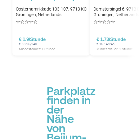
Oosterhamrikkade 103-107, 9713 KC
Damstersingel 6, 9713 
Groningen, Netherlands
Groningen, Netherlands
☆
☆
☆
☆
☆
☆
☆
☆
☆
☆
P
€ 1.9/Stunde
€ 1.73/Stunde
€ 18.96/24h
€ 16.14/24h
Mindestdauer: 1 Stunde
Mindestdauer: 1 Stunde
P
Parkplatz
finden in
der
Nähe
von
Beijum-