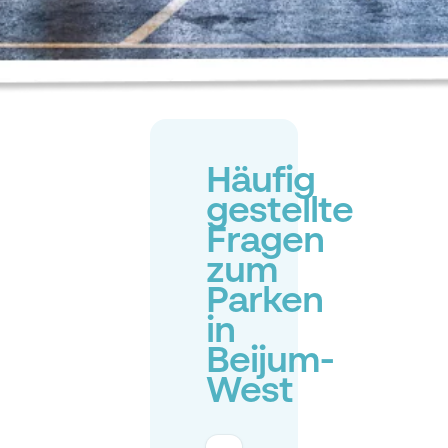
Häufig
gestellte
Fragen
zum
Parken
in
Beijum-
West