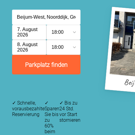
7. August
18:00
2026
8. August
18:00
2026
Parkplatz finden
Bei
✓
Schnelle,
✓
✓
Bis zu
vorausbezahlte
Sparen
24 Std.
Reservierung
Sie bis
vor Start
zu
stornieren
60%
beim