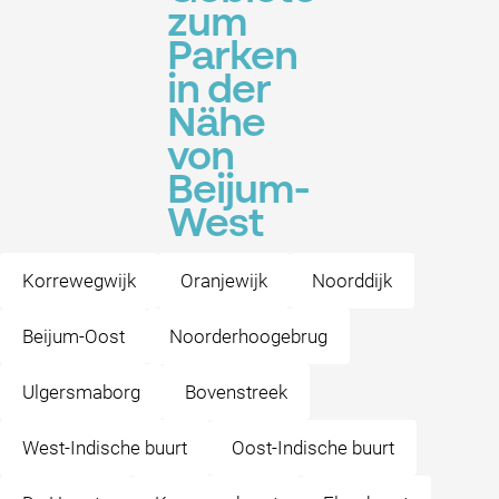
zum
Parken
in der
Nähe
von
Beijum-
West
Korrewegwijk
Oranjewijk
Noorddijk
Beijum-Oost
Noorderhoogebrug
Ulgersmaborg
Bovenstreek
West-Indische buurt
Oost-Indische buurt