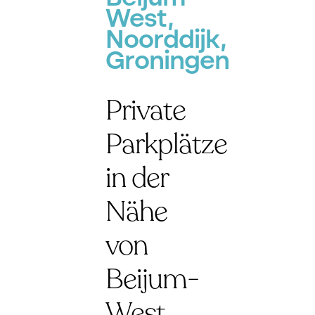
P
West,
Noorddijk,
Groningen
Private
Parkplätze
in der
Nähe
von
Beijum-
West