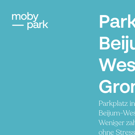
Par
Bei
Wes
Gro
Parkplatz i
Beijum-Wes
Weniger zah
ohne Stress