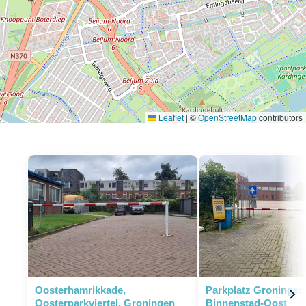
Leaflet
|
©
OpenStreetMap
contributors
P
Oosterhamrikkade,
Parkplatz Groningen
Oosterparkviertel, Groningen
Binnenstad-Oost