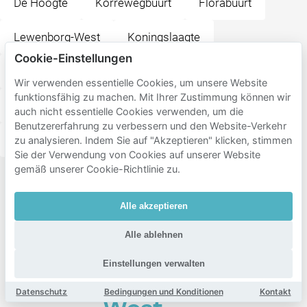
De Hoogte
Korrewegbuurt
Florabuurt
Lewenborg-West
Koningslaagte
Cookie-Einstellungen
Lewenborg-Noord
Oosterhoogebrug
Wir verwenden essentielle Cookies, um unsere Website
funktionsfähig zu machen. Mit Ihrer Zustimmung können wir
Oranjebuurt
Selwerd
Gorechtbuurt
auch nicht essentielle Cookies verwenden, um die
Benutzererfahrung zu verbessern und den Website-Verkehr
Lewenborg-Zuid
zu analysieren. Indem Sie auf "Akzeptieren" klicken, stimmen
Sie der Verwendung von Cookies auf unserer Website
gemäß unserer Cookie-Richtlinie zu.
Beliebte
Ziele in
Alle akzeptieren
der
Alle ablehnen
Nähe
von
Einstellungen verwalten
Beijum-
Datenschutz
Bedingungen und Konditionen
Kontakt