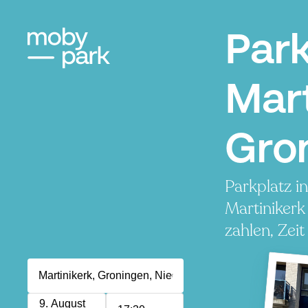
Par
Mart
Gro
Parkplatz i
Martinikerk
zahlen, Zeit
9. August