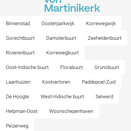
von
Martinikerk
Binnenstad
Oosterparkwijk
Korrewegwijk
Gorechtbuurt
Damsterbuurt
Zeeheldenbuurt
Rivierenbuurt
Korrewegbuurt
Oost-Indische buurt
Florabuurt
Grunobuurt
Laanhuizen
Kostverloren
Paddepoel-Zuid
De Hoogte
West-Indische buurt
Selwerd
Helpman-Oost
Woonschepenhaven
Peizerweg