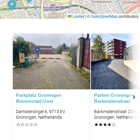
P
Leaflet
|
©
OpenStreetMap
contributors
P
Parkplatz Groningen
Parken Groningen
Binnenstad-Oost
Barkmolenstraat
P
Damstersingel 6, 9713 EV
Barkmolenstraat 239, 
Groningen, Netherlands
Groningen, Netherlands
☆
☆
☆
☆
☆
★
★
★
★
☆