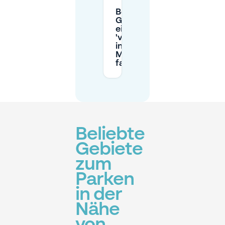
Benötige ich eine
Genehmigung, um im
eingeschränkten
'venstertijdengebied'
in der Nähe der
Martinikerk zu
fahren?
Beliebte
Gebiete
zum
Parken
in der
Nähe