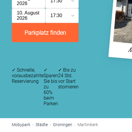
17:30
2026
10. August
17:30
2026
Parkplatz finden
M
✓
Schnelle,
✓
✓
Bis zu
vorausbezahlte
Sparen
24 Std.
Reservierung
Sie bis
vor Start
zu
stornieren
60%
beim
Parken
Mobypark
Städte
Groningen
Martinikerk