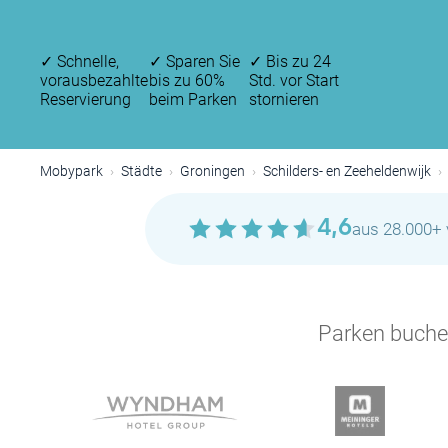
✓
Schnelle,
✓
Sparen Sie
✓
Bis zu 24
vorausbezahlte
bis zu 60%
Std. vor Start
Reservierung
beim Parken
stornieren
Mobypark
Städte
Groningen
Schilders- en Zeeheldenwijk
4,6
aus 28.000+ 
Parken buchen