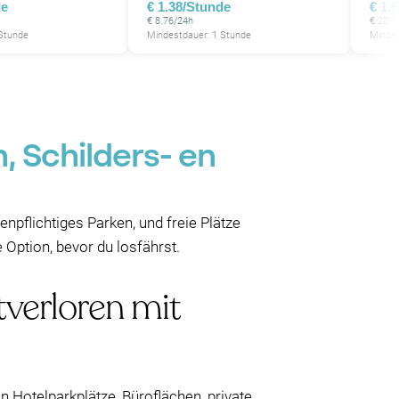
de
€ 1.38/Stunde
€ 1.
€ 8.76/24h
€ 20.1
 Stunde
Mindestdauer: 1 Stunde
Mindes
, Schilders- en
npflichtiges Parken, und freie Plätze
Option, bevor du losfährst.
tverloren mit
 Hotelparkplätze, Büroflächen, private