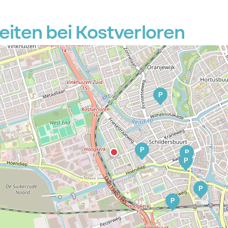
iten bei Kostverloren
P
P
P
P
P
P