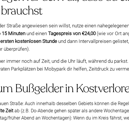
 brauchst
der Straße angewiesen sein willst, nutze einen nahegelegenen
o 15 Minuten
und einen
Tagespreis von €24,00
(wie vor Ort ang
r
ersten kostenlosen Stunde
und dann Intervallpreisen gelis
r überprüfen).
r immer noch auf Zeit, und die Uhr läuft, während du parkst.
ivaten Parkplätzen bei Mobypark dir helfen, Zeitdruck zu verme
 um Bußgelder in Kostverlor
uen Straße: Auch innerhalb desselben Gebiets können die Regeln
te Zeit
ab (z.B. Do-Abende gehen später als andere Wochentage
ag/früher Abend an Wochentagen): Wenn du im Kreis fährst, wec