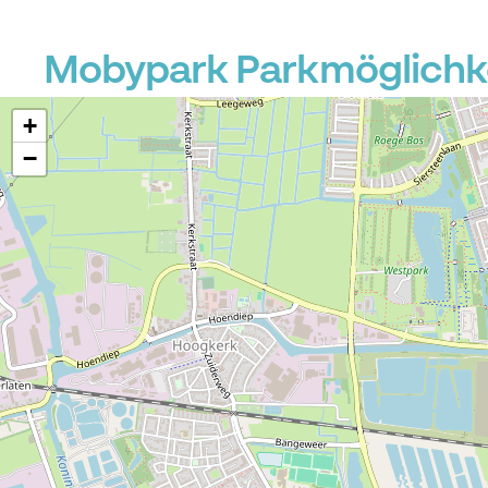
Mobypark Parkmöglichke
+
−