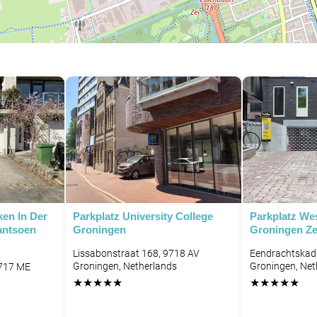
P
ken In Der
Parkplatz University College
Parkplatz We
antsoen
Groningen
Groningen Z
Lissabonstraat 168, 9718 AV
Eendrachtskad
Groningen, Netherlands
Groningen, Net
9717 ME
★
★
★
★
★
★
★
★
★
★