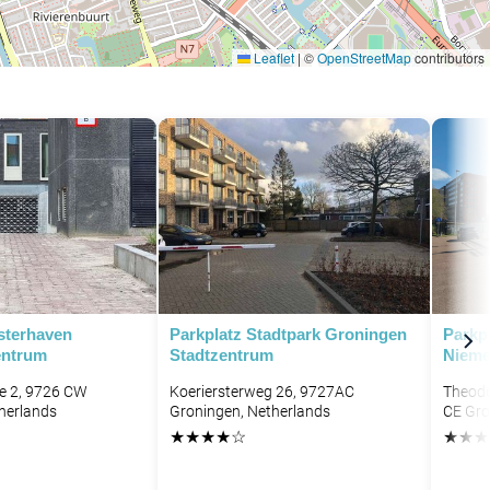
Leaflet
|
©
OpenStreetMap
contributors
P
sterhaven
Parkplatz Stadtpark Groningen
Parkp
entrum
Stadtzentrum
Nieme
e 2, 9726 CW
Koeriersterweg 26, 9727AC
Theodo
herlands
Groningen, Netherlands
CE Gro
★
★
★
★
☆
★
★
★