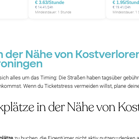
€ 3.63/Stunde
€ 1.95/Stun
€ 14.41/24h
€ 19.41/24h
Mindestdauer: 1 Stunde
Mindestdauer: 1
n der Nähe von Kostverloren
roningen
sich alles um das Timing: Die Straßen haben tagsüber gebühre
nkommst. Wenn du Ticketstress vermeiden willst, plane deine 
kplätze in der Nähe von Kos
plätze
zu buchen, die Eigentümer nicht aktiv nutzen—denken an