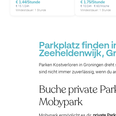
€ 1.44/Stunde
€ 1.75/Stunde
€ 15.1/24h
€ 10/24h · € 60/Woche
Mindestdauer: 1 Stunde
Mindestdauer: 1 Stunde
Parkplatz finden i
Zeeheldenwijk, G
Parken Kostverloren in Groningen dreht 
sind nicht immer zuverlässig, wenn du a
Buche private Par
Mobypark
Mobypark ermöglicht es dir,
private Park