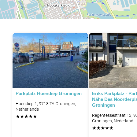
Parkplatz Hoendiep Groningen
Eriks Parkplatz - Par
Nähe Des Noorderpl
Hoendiep 1, 9718 TA Groningen,
Groningen
Netherlands
Regentessestraat 13, 
★
★
★
★
★
Groningen, Nederland
★
★
★
★
★