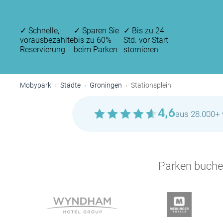
✓
Schnelle,
✓
Sparen Sie
✓
Bis zu 24
vorausbezahlte
bis zu 60%
Std. vor Start
Reservierung
beim Parken
stornieren
Mobypark
Städte
Groningen
Stationsplein
4,6
aus 28.000+ 
Parken buchen