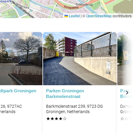
Leaflet
|
©
OpenStreetMap
contributors
adtpark Groningen
Parken Groningen
Parkp
Barkmolenstraat
Binne
 26, 9727AC
Barkmolenstraat 239, 9723 DG
Damste
herlands
Groningen, Netherlands
Gronin
★
★
★
★
☆
☆
☆
☆