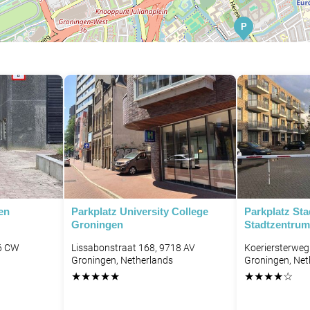
P
P
en
Parkplatz University College
Parkplatz St
Groningen
Stadtzentrum
6 CW
Lissabonstraat 168, 9718 AV
Koeriersterweg
Groningen, Netherlands
Groningen, Net
★
★
★
★
★
★
★
★
★
☆