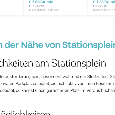
€ 3.63/Stunde
€ 1.38/Stun
€ 14.41/24h
€ 8.76/24h
Mindestdauer: 1 Stunde
Mindestdauer: 1
in der Nähe von Stationsple
chkeiten am Stationsplein
Herausforderung sein, besonders während der Stoßzeiten. Gl
ivaten Parkplätzen bietet, die nicht aktiv von ihren Besitzern
edeutet, du kannst einen garantierten Platz im Voraus buchen
öglichkeiten