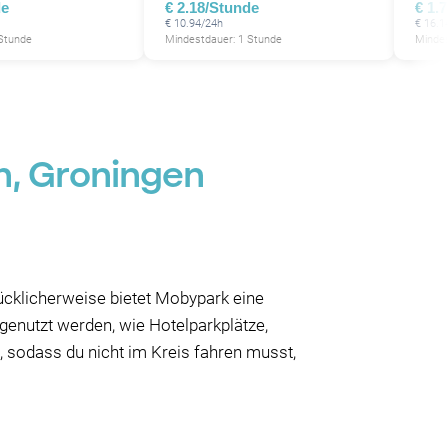
de
€ 2.18/Stunde
€ 1.
€ 10.94/24h
€ 16.1
 Stunde
Mindestdauer: 1 Stunde
Mindes
in, Groningen
ücklicherweise bietet Mobypark eine
 genutzt werden, wie Hotelparkplätze,
, sodass du nicht im Kreis fahren musst,