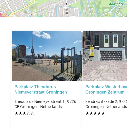
Parkplatz Theodorus
Parkplatz Westerhav
Niemeyerstraat Groningen
Groningen Zentrum
Theodorus Niemeyerstraat 1 , 9726
Eendrachtskade 2, 972
CE Groningen, Netherlands
Groningen, Netherlands
★
★
★
☆
☆
★
★
★
★
★