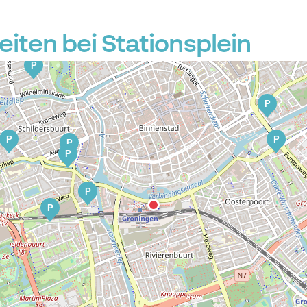
ten bei Stationsplein
P
P
P
P
P
P
P
P