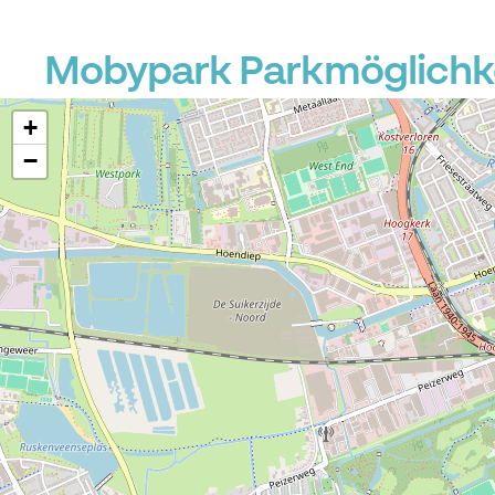
Mobypark Parkmöglichkei
+
−