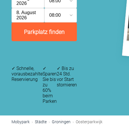
08:00
2026
8. August
08:00
2026
Parkplatz finden
✓
Schnelle,
✓
✓
Bis zu
vorausbezahlte
Sparen
24 Std.
Reservierung
Sie bis
vor Start
zu
stornieren
60%
beim
Parken
Mobypark
Städte
Groningen
Oosterparkwijk