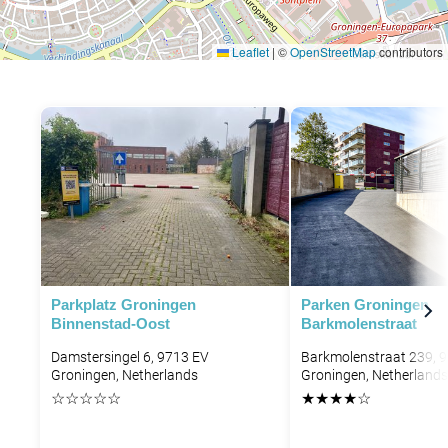
Leaflet
|
©
OpenStreetMap
contributors
P
Parkplatz Groningen
Parken Groningen
Binnenstad-Oost
Barkmolenstraat
Damstersingel 6, 9713 EV
Barkmolenstraat 239, 
Groningen, Netherlands
Groningen, Netherlands
☆
☆
☆
☆
☆
★
★
★
★
☆