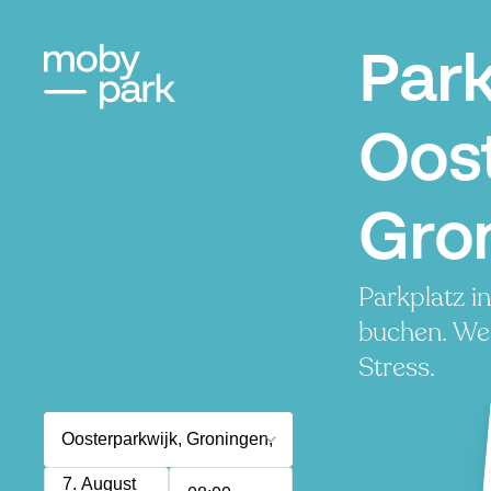
Par
Oost
Gro
Parkplatz i
buchen. Wen
Stress.
7. August