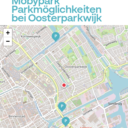
Mobypark
Parkmöglichkeiten
bei Oosterparkwijk
+
P
−
P
P