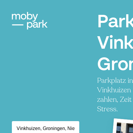
Par
Vink
Gro
Parkplatz i
Vinkhuizen
zahlen, Zei
Stress.