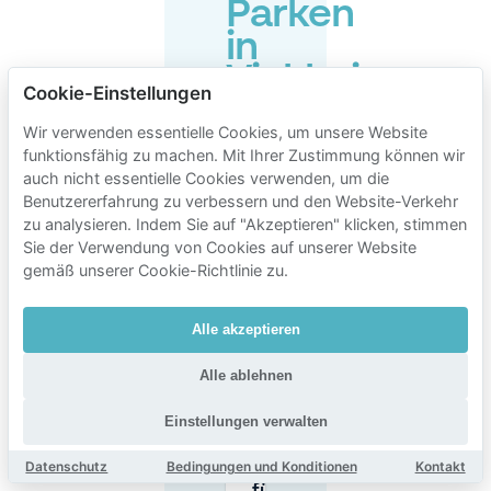
Parken
in
Vinkhuizen
Cookie-Einstellungen
Wir verwenden essentielle Cookies, um unsere Website
funktionsfähig zu machen. Mit Ihrer Zustimmung können wir
Ist das
Parken in
auch nicht essentielle Cookies verwenden, um die
Vinkhuizen
Benutzererfahrung zu verbessern und den Website-Verkehr
kostenlos?
zu analysieren. Indem Sie auf "Akzeptieren" klicken, stimmen
Sie der Verwendung von Cookies auf unserer Website
gemäß unserer Cookie-Richtlinie zu.
Wie viel
kostet das
Parken in
Alle akzeptieren
der Nähe
von
Vinkhuizen
Alle ablehnen
in
Groningen?
Einstellungen verwalten
Datenschutz
Bedingungen und Konditionen
Kontakt
Wie bezahle ich