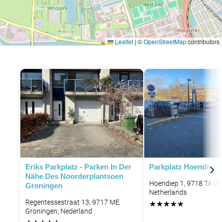
Leaflet
|
©
OpenStreetMap
contributors
Eriks Parkplatz - Parken In Der
Parkplatz Hoendiep 
Nähe Des Noorderplantsoen
Hoendiep 1, 9718 TA Gr
Groningen
Netherlands
Regentessestraat 13, 9717 ME
★
★
★
★
★
Groningen, Nederland