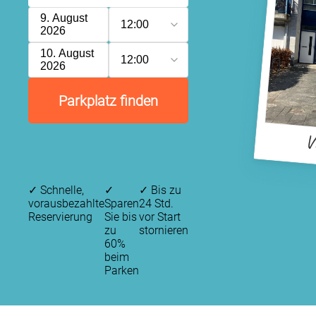
9. August
12:00
2026
10. August
12:00
2026
Parkplatz finden
V
✓
Schnelle,
✓
✓
Bis zu
vorausbezahlte
Sparen
24 Std.
Reservierung
Sie bis
vor Start
zu
stornieren
60%
beim
Parken