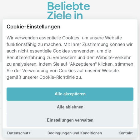
Beliebte
Ziele in
der
Cookie-Einstellungen
Nähe
Wir verwenden essentielle Cookies, um unsere Website
von
funktionsfähig zu machen. Mit Ihrer Zustimmung können wir
Pioenpark
auch nicht essentielle Cookies verwenden, um die
Benutzererfahrung zu verbessern und den Website-Verkehr
zu analysieren. Indem Sie auf "Akzeptieren" klicken, stimmen
Jachthaven Groninger Motorboot Club (GMC)
Sie der Verwendung von Cookies auf unserer Website
gemäß unserer Cookie-Richtlinie zu.
Universitair Medisch Centrum Groningen
Alle akzeptieren
Damsterplein
SPOT/Stadsschouwburg Groningen
Alle ablehnen
Jachthaven Oosterhaven
Prinsentuin
Einstellungen verwalten
GRID Grafisch Museum Groningen
Martinikerkhof
Datenschutz
Bedingungen und Konditionen
Kontakt