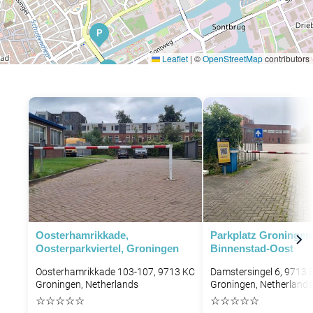
P
Leaflet
|
©
OpenStreetMap
contributors
P
Oosterhamrikkade,
Parkplatz Groningen
Oosterparkviertel, Groningen
Binnenstad-Oost
P
Oosterhamrikkade 103-107, 9713 KC
Damstersingel 6, 9713 
Groningen, Netherlands
Groningen, Netherlands
☆
☆
☆
☆
☆
☆
☆
☆
☆
☆