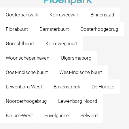
Pioenpark
Oosterparkwijk
Korrewegwijk
Binnenstad
Florabuurt
Damsterbuurt
Oosterhoogebrug
Gorechtbuurt
Korrewegbuurt
Woonschepenhaven
Ulgersmaborg
Oost-Indische buurt
West-Indische buurt
Lewenborg-West
Bovenstreek
De Hoogte
Noorderhoogebrug
Lewenborg-Noord
Beijum-West
Euvelgunne
Selwerd