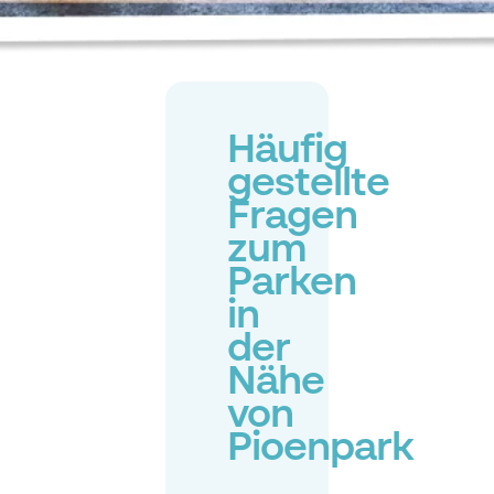
Häufig
gestellte
Fragen
zum
Parken
in
der
Nähe
von
Pioenpark