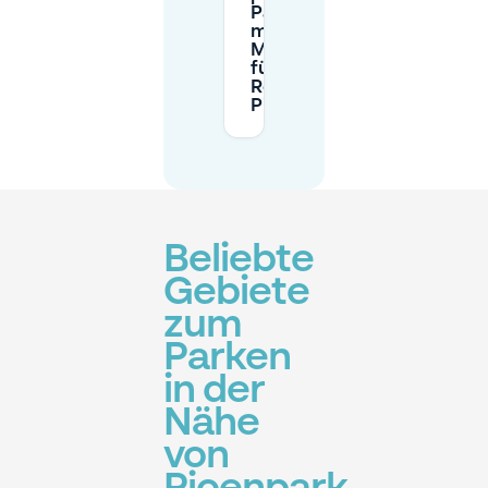
Parkplatzes
mit
Mobypark
für eine
Reise zum
Pioenpark?
Beliebte
Gebiete
zum
Parken
in der
Nähe
von