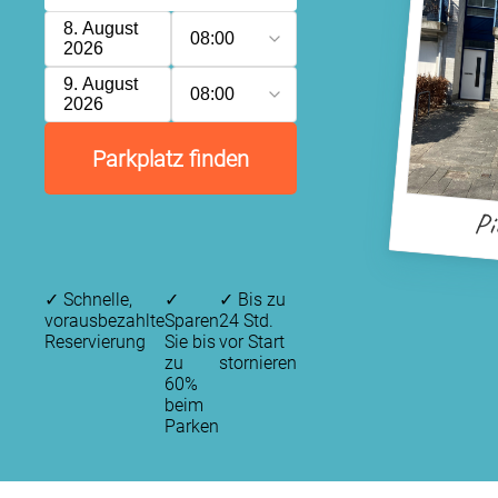
8. August
08:00
2026
9. August
08:00
2026
Parkplatz finden
Pi
✓
Schnelle,
✓
✓
Bis zu
vorausbezahlte
Sparen
24 Std.
Reservierung
Sie bis
vor Start
zu
stornieren
60%
beim
Parken