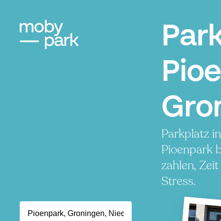
Par
Pioe
Gro
Parkplatz i
Pioenpark 
zahlen, Zei
Stress.