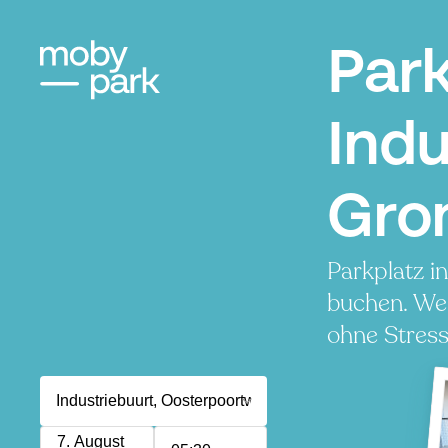
Par
Indu
Gro
Parkplatz i
buchen. Wen
ohne Stress
7. August