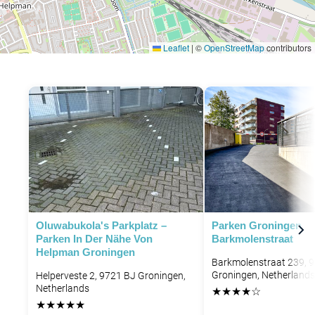
Leaflet
|
©
OpenStreetMap
contributors
Oluwabukola's Parkplatz –
Parken Groningen
Parken In Der Nähe Von
Barkmolenstraat
Helpman Groningen
Barkmolenstraat 239, 
Groningen, Netherlands
Helperveste 2, 9721 BJ Groningen,
Netherlands
★
★
★
★
☆
★
★
★
★
★