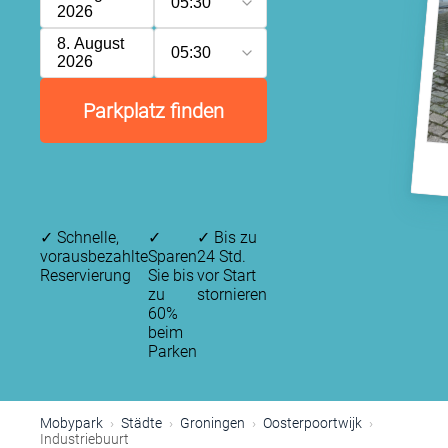
05:30
2026
8. August
05:30
2026
Parkplatz finden
✓
Schnelle,
✓
✓
Bis zu
vorausbezahlte
Sparen
24 Std.
Reservierung
Sie bis
vor Start
zu
stornieren
60%
beim
Parken
Mobypark
Städte
Groningen
Oosterpoortwijk
Industriebuurt