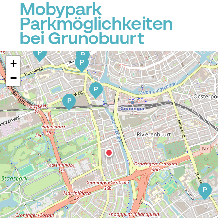
Mobypark
Parkmöglichkeiten
bei Grunobuurt
P
P
+
P
−
P
P
P