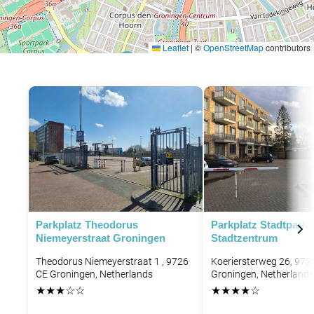
Leaflet
|
©
OpenStreetMap
contributors
P
Parkplatz Theodorus
Parkplatz Stadtpark
Niemeyerstraat Groningen
Stadtzentrum
Theodorus Niemeyerstraat 1 , 9726
Koeriersterweg 26, 97
CE Groningen, Netherlands
Groningen, Netherlands
★
★
★
☆
☆
★
★
★
★
☆