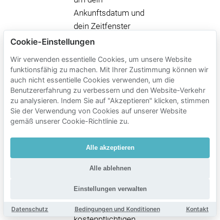
Ankunftsdatum und
dein Zeitfenster
einzugeben, und
Cookie-Einstellungen
vergleiche
Wir verwenden essentielle Cookies, um unsere Website
verfügbare
funktionsfähig zu machen. Mit Ihrer Zustimmung können wir
reservierte Plätze in
auch nicht essentielle Cookies verwenden, um die
Benutzererfahrung zu verbessern und den Website-Verkehr
Grunobuurt mit den
zu analysieren. Indem Sie auf "Akzeptieren" klicken, stimmen
öffentlichen
Sie der Verwendung von Cookies auf unserer Website
Parkplätzen, die du
gemäß unserer Cookie-Richtlinie zu.
bei Ankunft
bezahlen würdest.
Alle akzeptieren
Tipp:
Details zu
Alle ablehnen
Bezahlung,
Einstellungen verwalten
Parkausweisen und
kostenlosen/
Datenschutz
Bedingungen und Konditionen
Kontakt
kostenpflichtigen