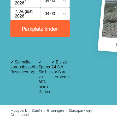
04:00
2026
7. August
04:00
2026
Parkplatz finden
✓
Schnelle,
✓
✓
Bis zu
vorausbezahlte
Sparen
24 Std.
Reservierung
Sie bis
vor Start
zu
stornieren
60%
beim
Parken
Mobypark
Städte
Groningen
Stadsparkwijk
Grunobuurt