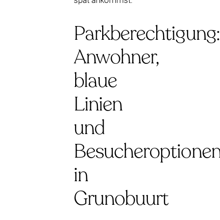
spät ankommst.
Parkberechtigung:
Anwohner,
blaue
Linien
und
Besucheroptione
in
Grunobuurt