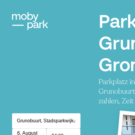
Par
Gru
Gro
Parkplatz i
Grunobuurt
zahlen, Zeit
6. August