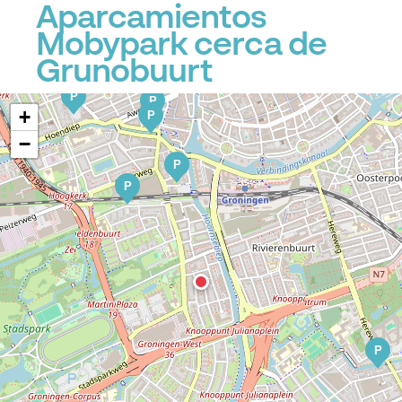
Aparcamientos
Mobypark cerca de
Grunobuurt
P
P
+
P
−
P
P
P