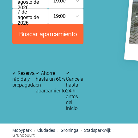
19:00
agosto de
2026
7 de
19:00
agosto de
2026
Buscar aparcamiento
✓
Reserva
✓
Ahorre
✓
rápida y
hasta un 60%
Cancela
prepagada
en
hasta
aparcamiento
24 h
antes
del
inicio
Mobypark
Ciudades
Groninga
Stadsparkwijk
Grunobuurt