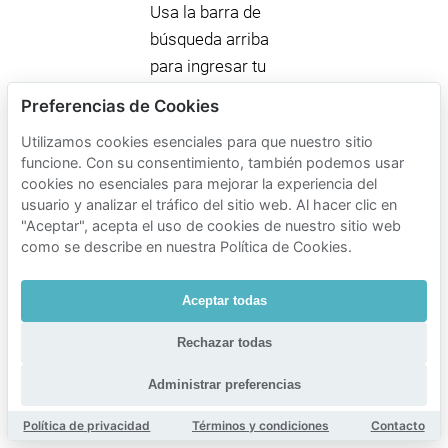
Usa la barra de
búsqueda arriba
para ingresar tu
fecha y horario de
Preferencias de Cookies
llegada, y compara
Utilizamos cookies esenciales para que nuestro sitio
los lugares
funcione. Con su consentimiento, también podemos usar
reservados
cookies no esenciales para mejorar la experiencia del
disponibles en
usuario y analizar el tráfico del sitio web. Al hacer clic en
"Aceptar", acepta el uso de cookies de nuestro sitio web
Grunobuurt con el
como se describe en nuestra Política de Cookies.
estacionamiento
público que
Aceptar todas
pagarías al llegar.
Rechazar todas
Consejo:
también
en las FAQ abajo se
Administrar preferencias
cubren detalles
Política de privacidad
Términos y condiciones
Contacto
sobre pagos,