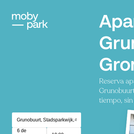
Apa
Gru
Gro
Reserva ap
Grunobuurt
tiempo, sin
6 de