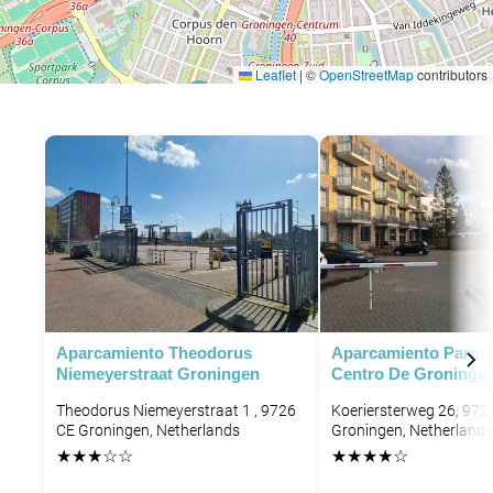
Leaflet
|
©
OpenStreetMap
contributors
P
Aparcamiento Theodorus
Aparcamiento Parque
Niemeyerstraat Groningen
Centro De Groninga
Theodorus Niemeyerstraat 1 , 9726
Koeriersterweg 26, 97
CE Groningen, Netherlands
Groningen, Netherlands
★
★
★
☆
☆
★
★
★
★
☆