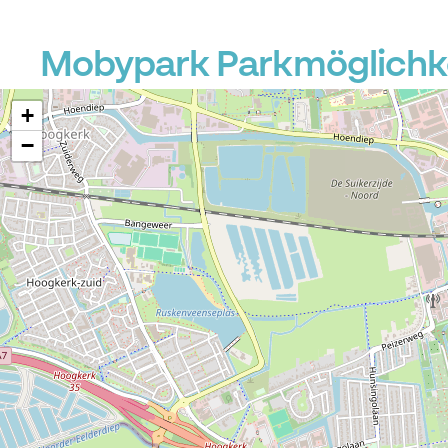
Mobypark Parkmöglichke
+
−