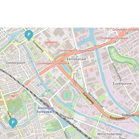
P
P
P