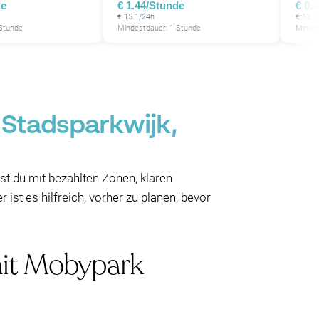
de
€ 1.44/Stunde
€ 0.
€ 15.1/24h
€ 13.3
 Stunde
Mindestdauer: 1 Stunde
Mindes
 Stadsparkwijk,
t du mit bezahlten Zonen, klaren
ist es hilfreich, vorher zu planen, bevor
mit Mobypark