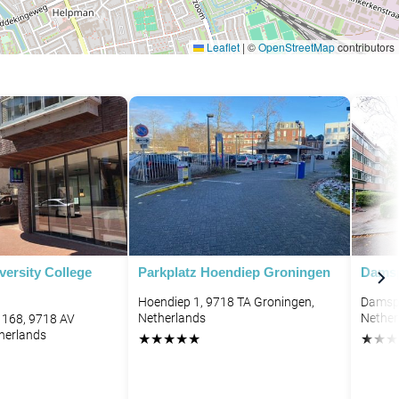
Leaflet
|
©
OpenStreetMap
contributors
versity College
Parkplatz Hoendiep Groningen
Damsp
Hoendiep 1, 9718 TA Groningen,
Damspo
Netherlands
Nether
 168, 9718 AV
herlands
★
★
★
★
★
★
★
★