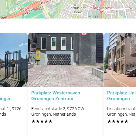
P
Parkplatz Westerhaven
Parkplatz Uni
ingen
Groningen Zentrum
Groningen
at 1 , 9726
Eendrachtskade 2, 9726 CW
Lissabonstraat
nds
Groningen, Netherlands
Groningen, Net
★
★
★
★
★
★
★
★
★
★