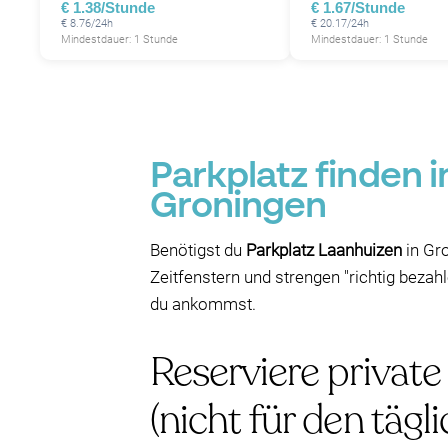
€ 1.38/Stunde
€ 1.67/Stunde
€ 8.76/24h
€ 20.17/24h
Mindestdauer: 1 Stunde
Mindestdauer: 1 Stunde
Parkplatz finden 
Groningen
Benötigst du
Parkplatz Laanhuizen
in Gro
Zeitfenstern und strengen "richtig bezah
du ankommst.
Reserviere privat
(nicht für den täg