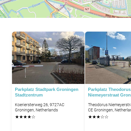
Parkplatz Stadtpark Groningen
Parkplatz Theodorus
Stadtzentrum
Niemeyerstraat Gron
Koeriersterweg 26, 9727AC
Theodorus Niemeyerstra
Groningen, Netherlands
CE Groningen, Netherla
★
★
★
★
☆
★
★
★
☆
☆