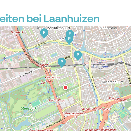
P
iten bei Laanhuizen
P
P
P
P
P