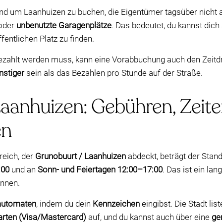
nd um Laanhuizen zu buchen, die Eigentümer tagsüber nicht
oder
unbenutzte Garagenplätze
. Das bedeutet, du kannst dich 
entlichen Platz zu finden.
ezahlt werden muss, kann eine Vorabbuchung auch den Zeitd
nstiger
sein als das Bezahlen pro Stunde auf der Straße.
 Laanhuizen: Gebühren, Zeit
en
reich, der
Grunobuurt / Laanhuizen
abdeckt, beträgt der Stand
:00
und an
Sonn- und Feiertagen 12:00–17:00
. Das ist ein lan
ennen.
automaten
, indem du dein
Kennzeichen
eingibst. Die Stadt li
arten (Visa/Mastercard)
auf, und du kannst auch über eine
ge