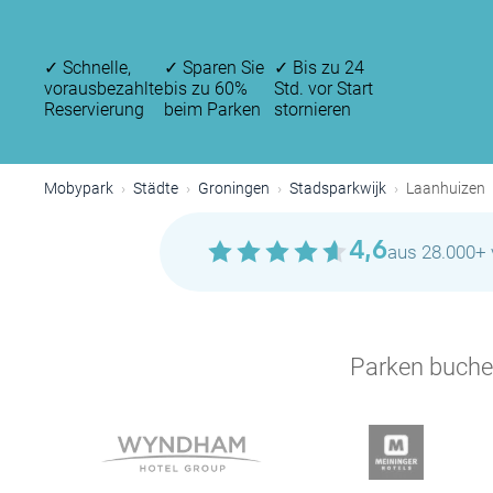
✓
Schnelle,
✓
Sparen Sie
✓
Bis zu 24
vorausbezahlte
bis zu 60%
Std. vor Start
Reservierung
beim Parken
stornieren
Mobypark
Städte
Groningen
Stadsparkwijk
Laanhuizen
4,6
aus 28.000+ 
Parken buchen