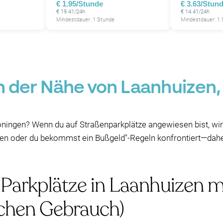
€ 1.95/Stunde
€ 3.63/Stun
€ 19.41/24h
€ 14.41/24h
Mindestdauer: 1 Stunde
Mindestdauer: 1
in der Nähe von Laanhuizen,
ningen? Wenn du auf Straßenparkplätze angewiesen bist, wirs
len oder du bekommst ein Bußgeld"-Regeln konfrontiert—daher 
e Parkplätze in Laanhuizen 
lichen Gebrauch)