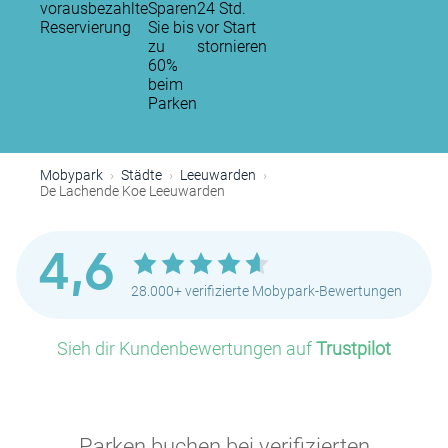
vorausbezahlte
Sparen
24 Std.
Reservierung
Sie bis
vor Start
zu
stornieren
60%
beim
Parken
Mobypark
Städte
Leeuwarden
De Lachende Koe Leeuwarden
4,6
28.000+ verifizierte Mobypark-Bewertungen
Sieh dir Kundenbewertungen auf
Trustpilot
Parken buchen bei verifizierten