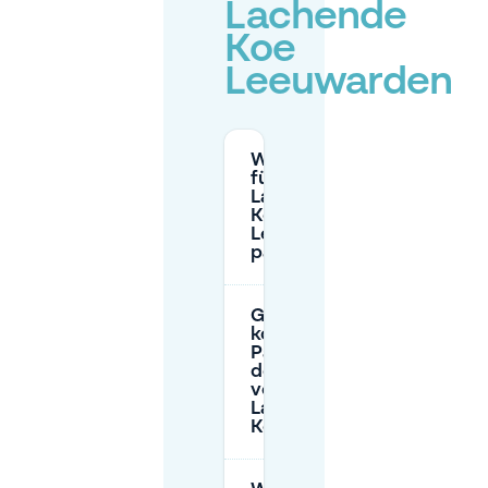
Lachende
Koe
Leeuwarden
Wo kann ich
für De
Lachende
Koe in
Leeuwarden
parken?
Gibt es
kostenloses
Parken in
der Nähe
von De
Lachende
Koe?