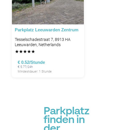
Parkplatz Leeuwarden Zentrum
Tesselschadestraat 7, 8913 HA
Leeuwarden, Netherlands
★
★
★
★
★
€ 0.52/Stunde
€ 5.77/24h
Mindestdauer: 1 Stunde
Parkplatz
finden in
der