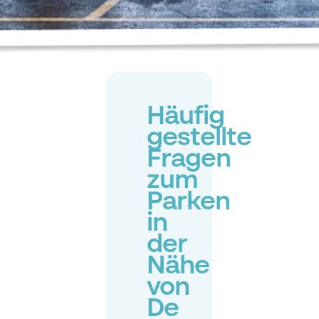
Häufig
gestellte
Fragen
zum
Parken
in
der
Nähe
von
De