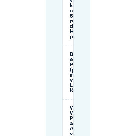
Wie lange
kann ich
auf der
Straße
rund um
die Grote
Hoogstraat
parken?
Brauche ich
eine
Parkscheibe
(parkeerschijf)
in der Nähe
von De
Lachende
Koe?
Was ist der beste
Weg, um
Parkplatzprobleme
an geschäftigen
Abenden zu
vermeiden?