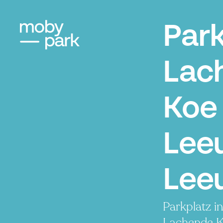
Par
Lac
Koe
Lee
Lee
Parkplatz i
Lachende 