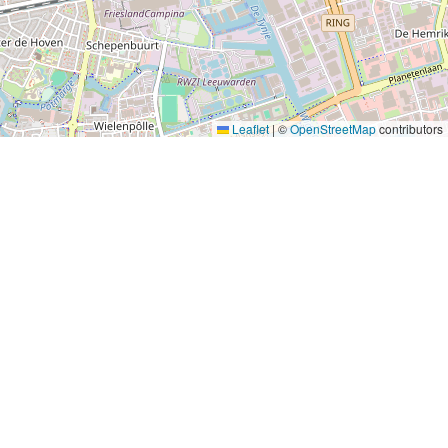
Leaflet
|
©
OpenStreetMap
contributors