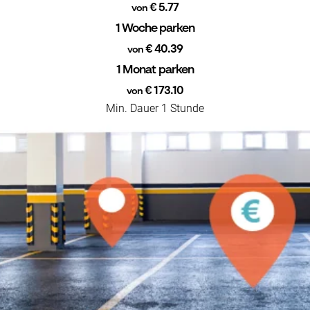
€ 5.77
von
1 Woche parken
€ 40.39
von
1 Monat parken
€ 173.10
von
Min. Dauer 1 Stunde