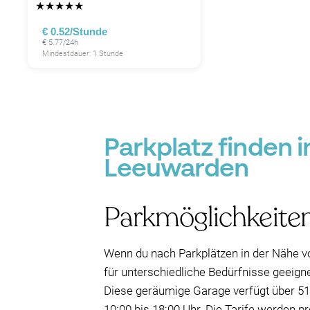
★
★
★
★
★
€ 0.52/Stunde
€ 5.77/24h
Mindestdauer: 1 Stunde
Parkplatz finden 
Leeuwarden
Parkmöglichkeiten
Wenn du nach Parkplätzen in der Nähe vo
für unterschiedliche Bedürfnisse geeigne
Diese geräumige Garage verfügt über 51
10:00 bis 18:00 Uhr. Die Tarife werden 