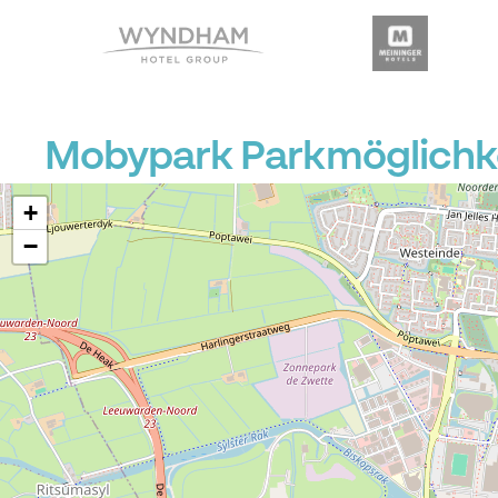
Mobypark Parkmöglichke
+
−