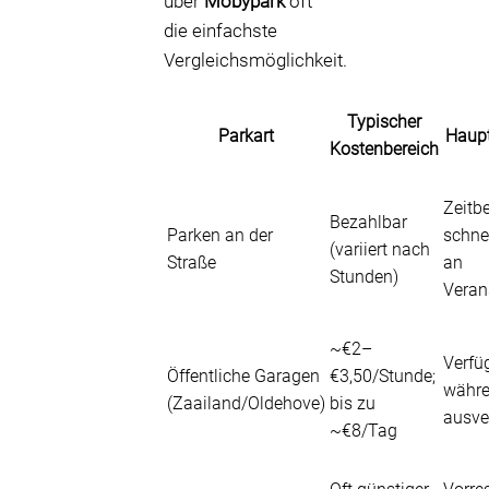
über
Mobypark
oft
die einfachste
Vergleichsmöglichkeit.
Typischer
Parkart
Haup
Kostenbereich
Zeitb
Bezahlbar
Parken an der
schne
(variiert nach
Straße
an
Stunden)
Veran
~€2–
Verfü
Öffentliche Garagen
€3,50/Stunde;
währe
(Zaailand/Oldehove)
bis zu
ausve
~€8/Tag