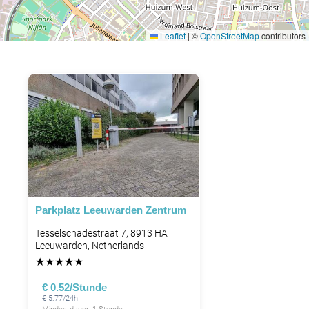
Leaflet
|
©
OpenStreetMap
contributors
Parkplatz Leeuwarden Zentrum
Tesselschadestraat 7, 8913 HA
Leeuwarden, Netherlands
★
★
★
★
★
€ 0.52/Stunde
€ 5.77/24h