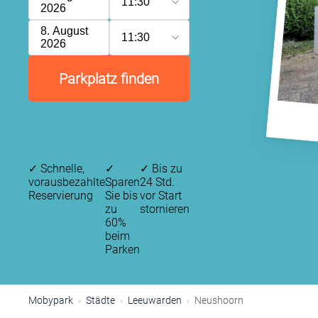
11:30
2026
8. August
11:30
2026
Parkplatz finden
✓
Schnelle,
✓
✓
Bis zu
vorausbezahlte
Sparen
24 Std.
Reservierung
Sie bis
vor Start
zu
stornieren
60%
beim
Parken
Mobypark
Städte
Leeuwarden
Neushoorn