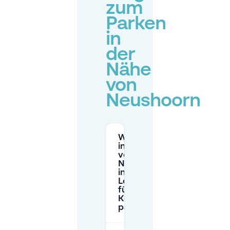
zum
Parken
in
der
Nähe
von
Neushoorn
Wo kann ich
in der Nähe
von
Neushoorn
in
Leeuwarden
für ein
Konzert
parken?