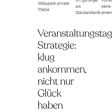
Oft günstiger
Vorre
Mobypark private
als
keine
Plätze
Standardtarife
einem
Veranstaltungstag
Strategie:
klug
ankommen,
nicht nur
Glück
haben