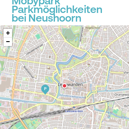
Mobypark
Parkmöglichkeiten
bei Neushoorn
+
−
P