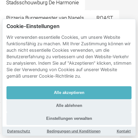
Stadsschouwburg De Harmonie
Pizzeria Burgemeester van Napels
ROAST
Cookie-Einstellungen
Fellini City Lounge
Oldehoofsterkerkhof
Wir verwenden essentielle Cookies, um unsere Website
funktionsfähig zu machen. Mit Ihrer Zustimmung können wir
Oldehove
Wilhelminaplein
Fries Museum
auch nicht essentielle Cookies verwenden, um die
Benutzererfahrung zu verbessern und den Website-Verkehr
zu analysieren. Indem Sie auf "Akzeptieren" klicken, stimmen
Z Leeuwarden
Keramiekmuseum Princessehof
Sie der Verwendung von Cookies auf unserer Website
gemäß unserer Cookie-Richtlinie zu.
Historisch Centrum Leeuwarden
Hofplein
Alle akzeptieren
Brasserie Spiegelaar
Stationsplein
Alle ablehnen
Leeuwarden
Grand Café De Walrus - Leeuwarden
Einstellungen verwalten
Gouverneursplein
De Lachende Koe Leeuwarden
Datenschutz
Bedingungen und Konditionen
Kontakt