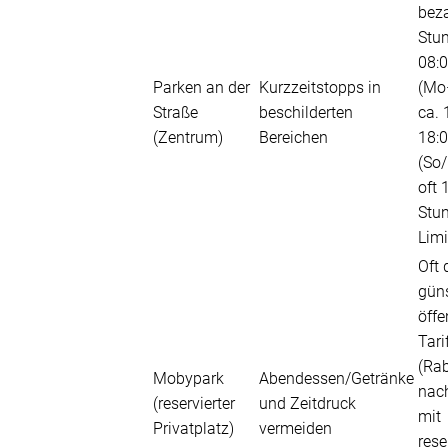
beza
Stu
08:
Parken an der
Kurzzeitstopps in
(Mo
Straße
beschilderten
ca. 
(Zentrum)
Bereichen
18:
(So/
oft 
Stu
Limi
Oft 
güns
öffe
Tari
(Rab
Mobypark
Abendessen/Getränke
nac
(reservierter
und Zeitdruck
mit
Privatplatz)
vermeiden
rese