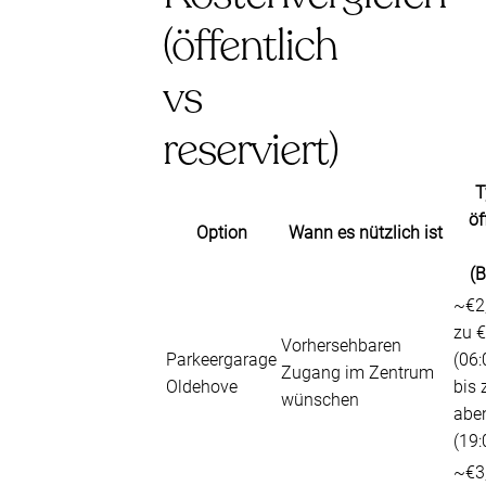
(öffentlich
vs
reserviert)
T
öf
Option
Wann es nützlich ist
(B
~€2,
zu 
Vorhersehbaren
Parkeergarage
(06:
Zugang im Zentrum
Oldehove
bis 
wünschen
abe
(19
~€3