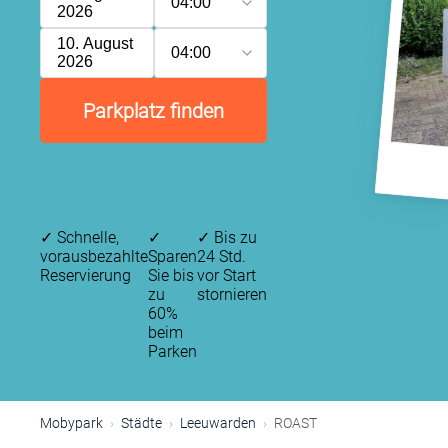
04:00
2026
10. August
04:00
2026
Parkplatz finden
✓
Schnelle,
✓
✓
Bis zu
vorausbezahlte
Sparen
24 Std.
Reservierung
Sie bis
vor Start
zu
stornieren
60%
beim
Parken
Mobypark
Städte
Leeuwarden
ROAST