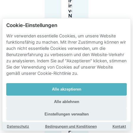
Innenstadt
in der Nähe
von
Nieuwestad
auf der
Cookie-Einstellungen
Straße
parken?
Wir verwenden essentielle Cookies, um unsere Website
funktionsfähig zu machen. Mit Ihrer Zustimmung können wir
auch nicht essentielle Cookies verwenden, um die
Benötige ich
eine
Benutzererfahrung zu verbessern und den Website-Verkehr
Genehmigung
zu analysieren. Indem Sie auf "Akzeptieren" klicken, stimmen
oder eine
Sie der Verwendung von Cookies auf unserer Website
Parkscheibe,
gemäß unserer Cookie-Richtlinie zu.
um in der
Nähe des
autoluw
(autofreien)
Alle akzeptieren
Bereichs zu
parken?
Alle ablehnen
Einstellungen verwalten
Kann ich im
Voraus
einen
Datenschutz
Bedingungen und Konditionen
Kontakt
Parkplatz