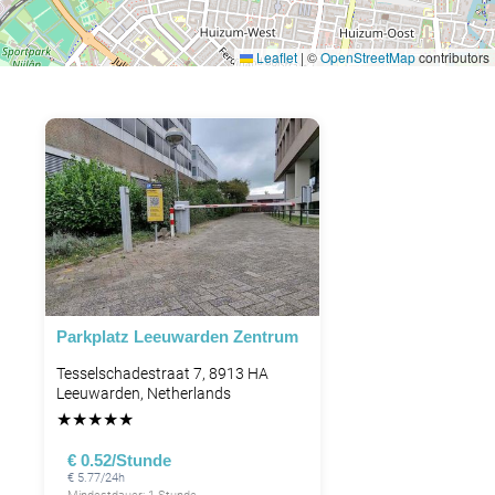
Leaflet
|
©
OpenStreetMap
contributors
Parkplatz Leeuwarden Zentrum
Tesselschadestraat 7, 8913 HA
Leeuwarden, Netherlands
★
★
★
★
★
€ 0.52/Stunde
€ 5.77/24h