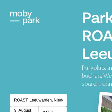
Par
ROA
Lee
Parkplatz 
buchen. Wen
sparen, ohn
9. August