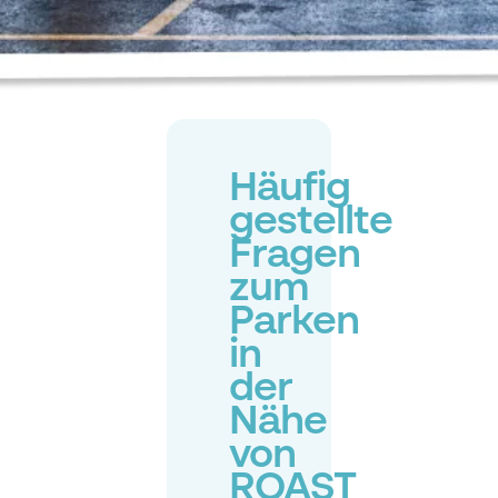
Häufig
gestellte
Fragen
zum
Parken
in
der
Nähe
von
ROAST