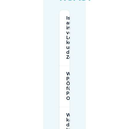
Ist das Parken
auf der Straße
in der Nähe
von ROAST in
Leeuwarden
kostenpflichtig
und was sind
die typischen
Zeiten?
Was sind die
Parkpreise und
Öffnungszeiten
für die
Parkgarage
Oldehove?
Wie lange
kann ich in
der