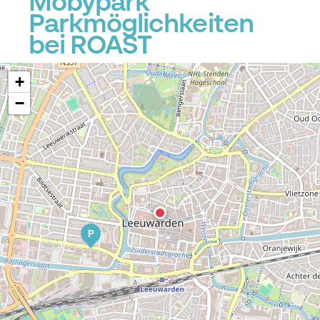
Mobypark
Parkmöglichkeiten
bei ROAST
+
−
P