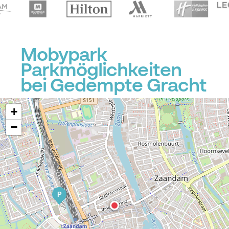
Mobypark
Parkmöglichkeiten
P
bei Gedempte Gracht
+
−
P