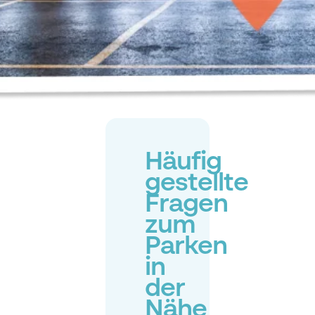
Häufig
gestellte
Fragen
zum
Parken
in
der
Nähe