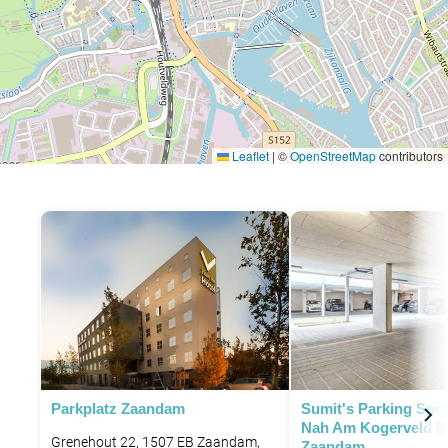
Leaflet
|
©
OpenStreetMap
contributors
Parkplatz Zaandam
Sumit's Parking Spot
Nah Am Kogerveld B
Grenehout 22, 1507 EB Zaandam,
Zaandam