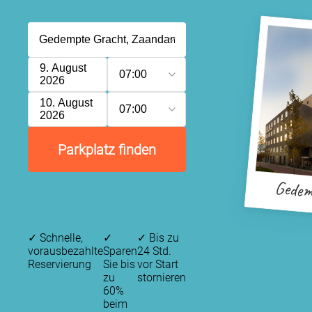
9. August
07:00
2026
10. August
07:00
2026
Parkplatz finden
Gedem
✓
Schnelle,
✓
✓
Bis zu
vorausbezahlte
Sparen
24 Std.
Reservierung
Sie bis
vor Start
zu
stornieren
60%
beim