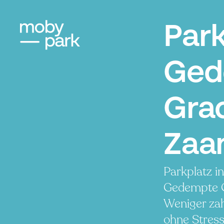
Par
Ged
Grac
Zaa
Parkplatz i
Gedempte G
Weniger zah
ohne Stress