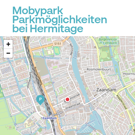
Mobypark
Parkmöglichkeiten
P
bei Hermitage
+
−
P