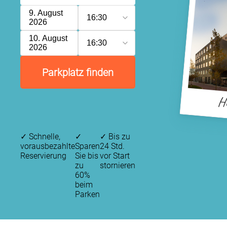
9. August
16:30
2026
10. August
16:30
2026
Parkplatz finden
H
✓
Schnelle,
✓
✓
Bis zu
vorausbezahlte
Sparen
24 Std.
Reservierung
Sie bis
vor Start
zu
stornieren
60%
beim
Parken