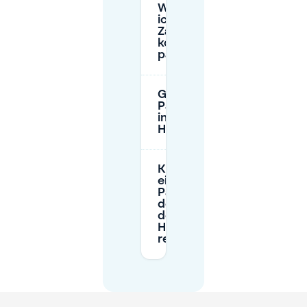
Wo kann
ich in
Zaandam
kostenlos
parken?
Gibt es
Parkbeschränkungen
in der Nähe des
Hermitage?
Kann ich
einen
Parkplatz in
der Nähe
des
Hermitage
reservieren?