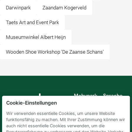
Darwinpark
Zaandam Kogerveld
Taets Art and Event Park
Museumwinkel Albert Heijn
Wooden Shoe Workshop 'De Zaanse Schans'
Mobypark
Sprache
B.V.
Cookie-Einstellungen
Deutsch
Englisch
Wir verwenden essentielle Cookies, um unsere Website
Spanisch
funktionsfähig zu machen. Mit Ihrer Zustimmung können wir
Französisch
auch nicht essentielle Cookies verwenden, um die
Italienisch
Benutzererfahrung zu verbessern und den Website-Verkehr