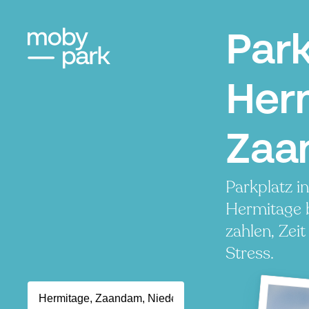
Par
Her
Zaa
Parkplatz i
Hermitage 
zahlen, Zei
Stress.