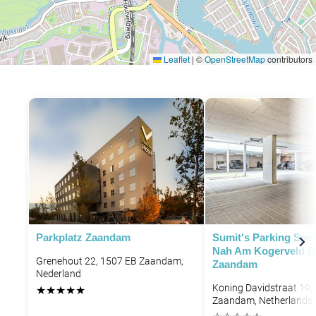
Leaflet
|
©
OpenStreetMap
contributors
Parkplatz Zaandam
Sumit's Parking Spot
Nah Am Kogerveld B
Grenehout 22, 1507 EB Zaandam,
Zaandam
Nederland
Koning Davidstraat 19,
★
★
★
★
★
Zaandam, Netherlands