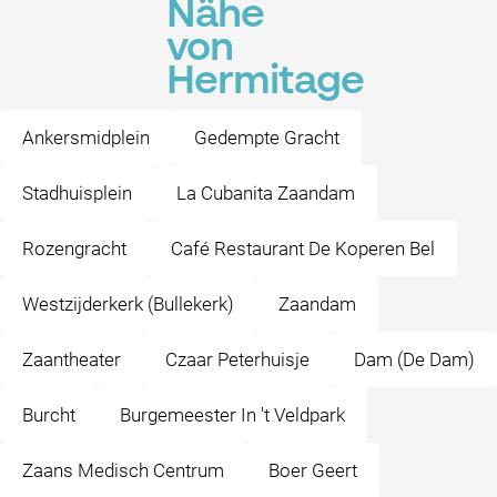
Nähe
von
Hermitage
Ankersmidplein
Gedempte Gracht
Stadhuisplein
La Cubanita Zaandam
Rozengracht
Café Restaurant De Koperen Bel
Westzijderkerk (Bullekerk)
Zaandam
Zaantheater
Czaar Peterhuisje
Dam (De Dam)
Burcht
Burgemeester In 't Veldpark
Zaans Medisch Centrum
Boer Geert