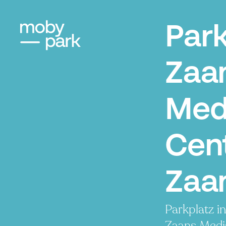
Par
Zaa
Med
Cen
Zaa
Parkplatz i
Zaans Medi