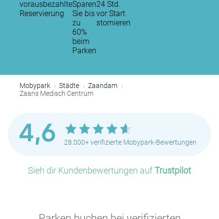
vorausbezahlte
Sparen
24 Std.
Reservierung
Sie bis
vor Start
zu
stornieren
60%
beim
Parken
Mobypark
Städte
Zaandam
Zaans Medisch Centrum
4,6
28.000+ verifizierte Mobypark-Bewertungen
Sieh dir Kundenbewertungen auf
Trustpilot
Parken buchen bei verifizierten