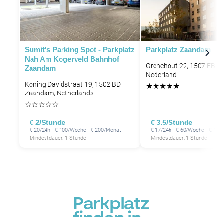
Sumit's Parking Spot - Parkplatz
Parkplatz Zaandam
Nah Am Kogerveld Bahnhof
Grenehout 22, 1507 EB
Zaandam
Nederland
Koning Davidstraat 19, 1502 BD
★
★
★
★
★
Zaandam, Netherlands
☆
☆
☆
☆
☆
€ 2/Stunde
€ 3.5/Stunde
€ 20/24h · € 100/Woche · € 200/Monat
€ 17/24h · € 60/Woche · € 
Mindestdauer: 1 Stunde
Mindestdauer: 1 Stunde
Parkplatz