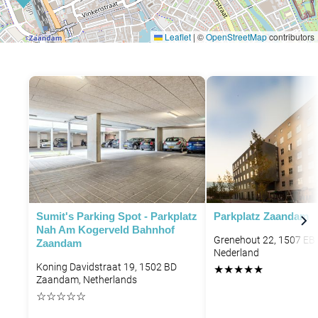
Leaflet
|
©
OpenStreetMap
contributors
Sumit's Parking Spot - Parkplatz
Parkplatz Zaandam
Nah Am Kogerveld Bahnhof
Grenehout 22, 1507 EB
Zaandam
Nederland
Koning Davidstraat 19, 1502 BD
★
★
★
★
★
Zaandam, Netherlands
☆
☆
☆
☆
☆