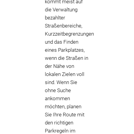
kommt meist auf
P
die Verwaltung
P
P
bezahlter
P
Straßenbereiche,
P
P
P
P
P
P
Kurzzeitbegrenzungen
P
und das Finden
eines Parkplatzes,
wenn die Straßen in
der Nähe von
lokalen Zielen voll
sind. Wenn Sie
ohne Suche
ankommen
möchten, planen
Sie Ihre Route mit
den richtigen
Parkregeln im