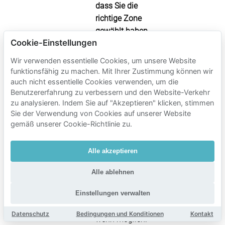
dass Sie die
richtige Zone
gewählt haben
Cookie-Einstellungen
und denken Sie
daran, Ihre
Wir verwenden essentielle Cookies, um unsere Website
Sitzung zu
funktionsfähig zu machen. Mit Ihrer Zustimmung können wir
beenden, wenn
auch nicht essentielle Cookies verwenden, um die
Benutzererfahrung zu verbessern und den Website-Verkehr
Sie gehen.
zu analysieren. Indem Sie auf "Akzeptieren" klicken, stimmen
Für längere
Sie der Verwendung von Cookies auf unserer Website
Aufenthalte
gemäß unserer Cookie-Richtlinie zu.
sollten Sie
Tagesparkplätze
Alle akzeptieren
oder Garagen
in Betracht
Alle ablehnen
ziehen—aber
reservieren Sie
Einstellungen verwalten
im Voraus,
Datenschutz
Bedingungen und Konditionen
Kontakt
wenn möglich.