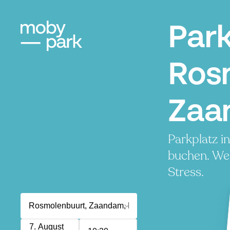
Par
Ros
Zaa
Parkplatz i
buchen. Wen
Stress.
7. August