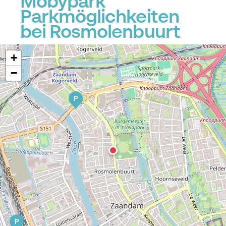
Mobypark
Parkmöglichkeiten
bei Rosmolenbuurt
+
−
P
P