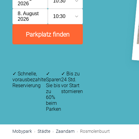
10:30
2026
8. August
10:30
2026
Parkplatz finden
✓
Schnelle,
✓
✓
Bis zu
vorausbezahlte
Sparen
24 Std.
Reservierung
Sie bis
vor Start
zu
stornieren
60%
beim
Parken
Mobypark
Städte
Zaandam
Rosmolenbuurt