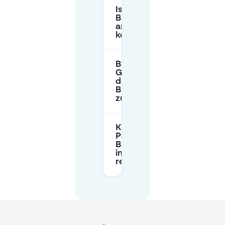
Ist das Parken in
Burgemeestersbuurt
an Feiertagen
kostenlos?
Brauche ich eine
Genehmigung, um in
der Nähe von
Burgemeestersbuurt
zu parken?
Kann ich einen
Parkplatz in
Burgemeestersbuurt
im Voraus
reservieren?