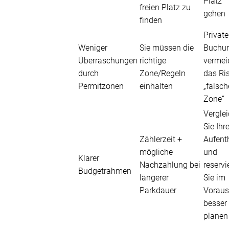
Platz
freien Platz zu
gehen
finden
Private
Weniger
Sie müssen die
Buchu
Überraschungen
richtige
vermei
durch
Zone/Regeln
das Ri
Permitzonen
einhalten
„falsch
Zone“
Vergle
Sie Ihr
Zählerzeit +
Aufent
mögliche
und
Klarer
Nachzahlung bei
reservi
Budgetrahmen
längerer
Sie im
Parkdauer
Voraus
besser
planen