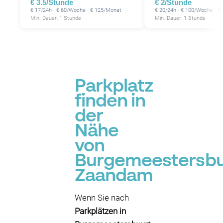
€ 3.5/Stunde
€ 2/Stunde
€ 17/24h · € 60/Woche · € 125/Monat
€ 20/24h · € 100/Woche · €
Min. Dauer: 1 Stunde
Min. Dauer: 1 Stunde
Parkplatz
finden in
der
P
Nähe
P
P
P
von
P
Burgemeestersbu
P
P
P
P
P
Zaandam
P
P
P
Wenn Sie nach
Parkplätzen in