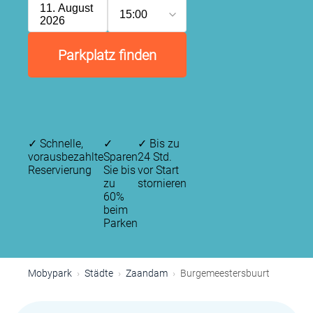
11. August
15:00
2026
Parkplatz finden
✓
Schnelle,
✓
✓
Bis zu
vorausbezahlte
Sparen
24 Std.
Reservierung
Sie bis
vor Start
zu
stornieren
60%
beim
Parken
Mobypark
Städte
Zaandam
Burgemeestersbuurt