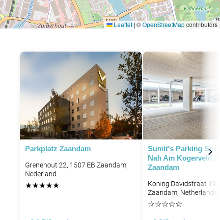
Leaflet
|
©
OpenStreetMap
contributors
Parkplatz Zaandam
Sumit's Parking Spot
Nah Am Kogerveld B
Grenehout 22, 1507 EB Zaandam,
Zaandam
Nederland
Koning Davidstraat 19,
★
★
★
★
★
Zaandam, Netherlands
☆
☆
☆
☆
☆