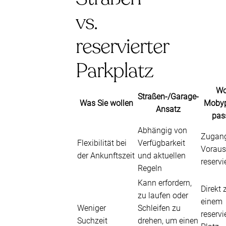
vs.
reservierter
Parkplatz
W
Straßen-/Garage-
Was Sie wollen
Mobyp
Ansatz
pas
Abhängig von
Zugan
Flexibilität bei
Verfügbarkeit
Voraus
der Ankunftszeit
und aktuellen
reservi
Regeln
Kann erfordern,
Direkt 
zu laufen oder
einem
Weniger
Schleifen zu
reservi
Suchzeit
drehen, um einen