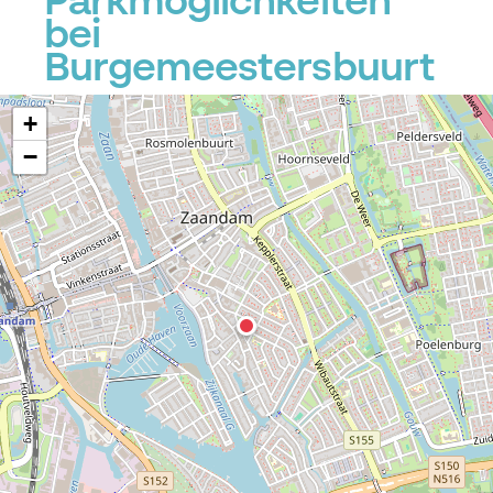
Parkmöglichkeiten
bei
Burgemeestersbuurt
+
−