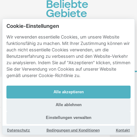
Beliebte
Gebiete
zum
Cookie-Einstellungen
Parken
Wir verwenden essentielle Cookies, um unsere Website
in der
funktionsfähig zu machen. Mit Ihrer Zustimmung können wir
Nähe
auch nicht essentielle Cookies verwenden, um die
Benutzererfahrung zu verbessern und den Website-Verkehr
von
zu analysieren. Indem Sie auf "Akzeptieren" klicken, stimmen
Burgemeestersbu
Sie der Verwendung von Cookies auf unserer Website
gemäß unserer Cookie-Richtlinie zu.
Het eiland
Bomenbuurt
Russische buurt
Alle akzeptieren
Hoornseveld
Rosmolenbuurt
Peldersveld
Alle ablehnen
Oud west
Zuiderhout
Havenbuurt
Einstellungen verwalten
Spoorbuurt
Schilders- en waddenbuurt
Datenschutz
Bedingungen und Konditionen
Kontakt